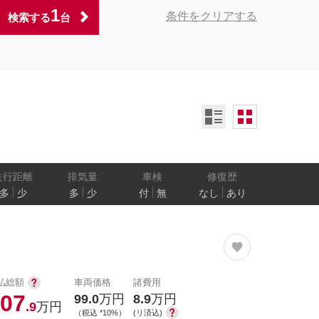
1
条件をクリアする
検索する
台
ンオーナー
定期記録簿付
禁煙車
ア数
乗車定員
走行距離
排気量
車検
修復歴
多
少
多
少
付
無
なし
あり
防止
電気自動車
払総額
車両価格
諸費用
07
99.0
万円
8.9
万円
.9
万円
（税込 *10%）
(リ済込)