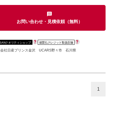
お問い合わせ・見積依頼（無料）
カセット
CD
MD
インテリジェントキー
SSANクオリティショップ
据置払クレジット取扱店舗
ー
盗難防止システム
キーレス
会社日産プリンス金沢 UCARS野々市 石川県
スト
ドライブレコーダー
ステップ
チルトアップシート
1
除く
商用車・バンを除く
D