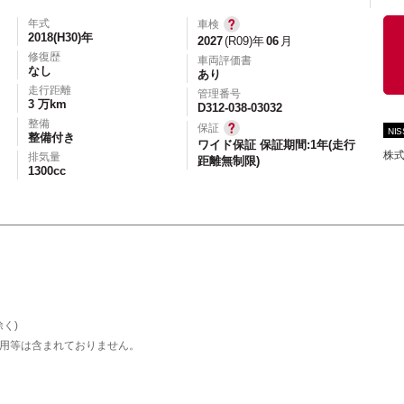
年式
車検
2018(H30)年
2027
(R09)年
06
月
修復歴
車両評価書
なし
あり
エアコン
パワーステアリング
パワーウィンドウ
走行距離
管理番号
3 万km
カーテレビ（地デジ）
本革シート
アルミホイール
D312-038-03032
整備
保証
NI
オートスライドドア
寒冷地仕様
ブラインドモニタ
整備付き
ワイド保証 保証期間:1年(走行
株式
排気量
距離無制限)
シートヒーター
後席モニター
ハイビームアシ
1300cc
スライドアップシート
車いす用スロープ
スライド
く)
用等は含まれておりません。
エコカー減税対象車
店長特選車
軽自動車を
新着物件
修復歴なし
展示試乗車
4W