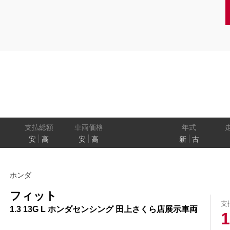
クーペ
AT
CVT
MT
/商用車
状態
ル
（福祉車両）
車検残
ワ
パワートレイン
駆動方式
ド
支払総額
車両価格
年式
安
高
安
高
新
古
ューモニター
スマートルームミラー
踏み間違い
ホンダ
プロパイロット パーキング
e-4ORCE
フィット
支
1.3 13G L ホンダセンシング 田上さくら店展示車両
1
クルーズコントロール
両側オートスライドドア