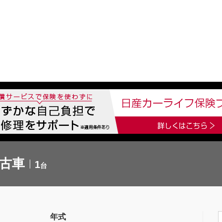
中古車を探す
店舗から探す
日産の中古車とは
認
P
中古車
1
台
年式