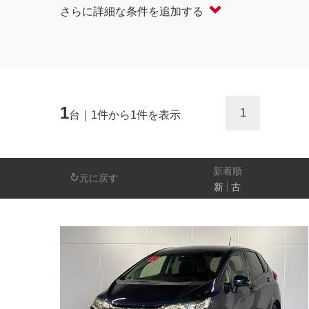
さらに詳細な条件を追加する
軽自動車
コンパクト/ハッチバック
オープン
セダン/ハードトップ
バン
ミニバン/SUV/ワゴン
ライフケアビーク
1
1
台｜1件から1件を表示
排気量
－
新着順
元に戻す
新
古
日産の先進技術
エマージェンシーブレーキ
アラウンドビ
パーキングアシスト
車線逸脱警報
人気の装備
LEDヘッドライト
アイドリングストップ