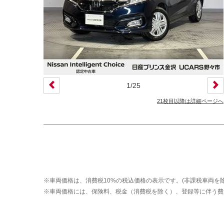
装備仕様
カーナビ
バックモニター
ETC
エアバッグ
ABS
サンルーフ
ディスチャージ(キセノン)ヘッドライト
1
/
25
プライバシーガラス
オートバックドア
21枚目以降は詳細ページへ
ライフケアビークル(福祉車両)装備仕様
フラップシート
助手席回転シート
車いす用リフター
運転補助装置
※車両価格は、消費税10%の税込価格の表示です。(非課税車両を除
その他
※車両価格には、保険料、税金（消費税を除く）、登録等に伴う費
クオリティショップ
車両状態証明書あり
今すぐ予約対象
オンライン相談対象