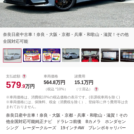
奈良日産中古車！奈良・大阪・京都・兵庫・和歌山・滋賀！その他
全国対応可能
支払総額
車両価格
諸費用
579
564.8
万円
15.1
万円
.9
万円
（税込 *10%）
（リ済込）
※車両価格は、消費税10%の税込価格の表示です。(非課税車両を除く)
※車両価格には、保険料、税金（消費税を除く）、登録等に伴う費用等は含
まれておりません。
奈良日産中古車！奈良・大阪・京都・兵庫・和歌山・滋賀！その
他全国対応可能純正ナビ ドラレコ前後 Bカメラ ホンダセン
シング レーダークルーズ 19インチAW ブレンボキャリパー