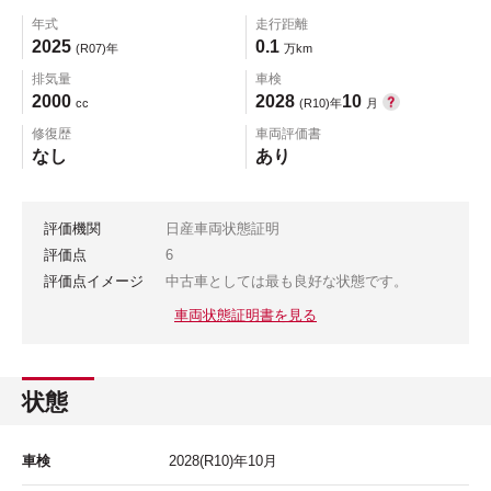
年式
走行距離
2025
0.1
(R07)年
万km
排気量
車検
2000
2028
10
cc
(R10)年
月
修復歴
車両評価書
なし
あり
評価機関
日産車両状態証明
評価点
6
評価点イメージ
中古車としては最も良好な状態です。
車両状態証明書を見る
状態
車検
2028
(R10)年
10
月