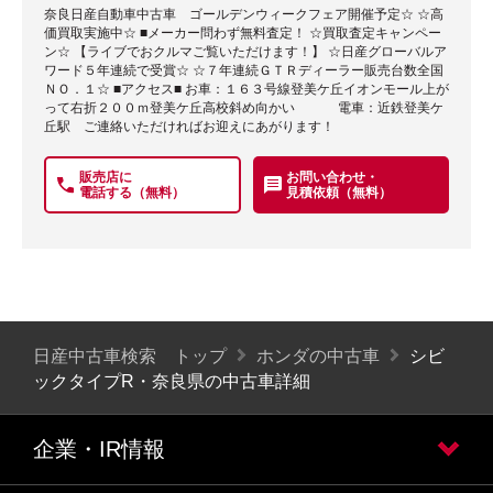
奈良日産自動車中古車 ゴールデンウィークフェア開催予定☆ ☆高
価買取実施中☆ ■メーカー問わず無料査定！ ☆買取査定キャンペー
ン☆ 【ライブでおクルマご覧いただけます！】 ☆日産グローバルア
ワード５年連続で受賞☆ ☆７年連続ＧＴＲディーラー販売台数全国
ＮＯ．１☆ ■アクセス■ お車：１６３号線登美ケ丘イオンモール上が
って右折２００ｍ登美ケ丘高校斜め向かい 電車：近鉄登美ケ
丘駅 ご連絡いただければお迎えにあがります！
販売店に
お問い合わせ・
電話する（無料）
見積依頼（無料）
日産中古車検索 トップ
ホンダの中古車
シビ
ックタイプR・奈良県の中古車詳細
企業・IR情報