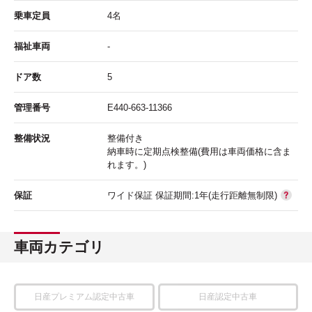
乗車定員
4名
福祉車両
-
ドア数
5
管理番号
E440-663-11366
整備状況
整備付き
納車時に定期点検整備(費用は車両価格に含ま
れます。)
保証
ワイド保証 保証期間:1年(走行距離無制限)
車両カテゴリ
日産プレミアム認定中古車
日産認定中古車