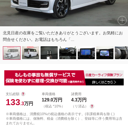
北見日産の在庫をご覧いただきありがとうございます。お気軽にお
問合せください。お電話はもちろん「...
支払総額
車両価格
諸費用
133
129.0
万円
4.3
万円
.3
万円
（税込 *10%）
（リ済込）
※車両価格は、消費税10%の税込価格の表示です。(非課税車両を除く)
※車両価格には、保険料、税金（消費税を除く）、登録等に伴う費用等は含
まれておりません。