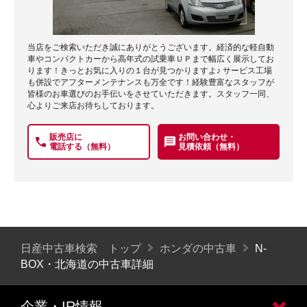
当店をご検索いただき誠にありがとうございます。経済的な軽自動
車やコンパクトカーから高年式の試乗車ＵＰまで幅広く展示してお
ります！きっとお気に入りの１台が見つかりますよ♪ サービス工場
も併設でアフターメンテナンスも万全です！経験豊富なスタッフが
皆様のお車選びのお手伝いをさせていただきます。スタッフ一同、
心よりご来店お待ちしております。
販売店に
お問い合わせ・
電話する（無料）
見積依頼（無料）
日産中古車検索 トップ
ホンダの中古車
N-
BOX・北海道の中古車詳細
企業・IR情報