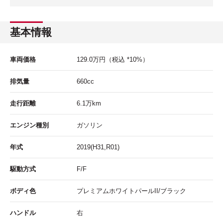
基本情報
車両価格
129.0
万円
（税込 *10%）
排気量
660cc
走行距離
6.1
万km
エンジン種別
ガソリン
年式
2019(H31,R01)
駆動方式
F/F
ボディ色
プレミアムホワイトパールII/ブラック
ハンドル
右