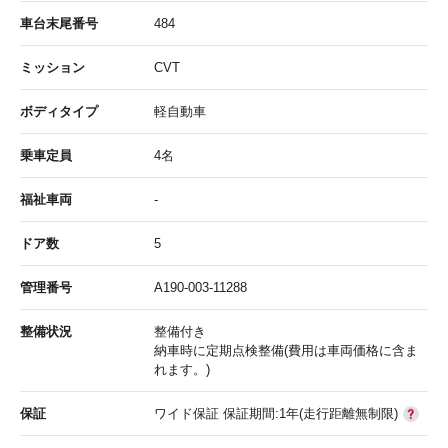
車台末尾番号
484
ミッション
CVT
ボディタイプ
軽自動車
乗車定員
4名
福祉車両
-
ドア数
5
管理番号
A190-003-11288
整備状況
整備付き
納車時に定期点検整備(費用は車両価格に含ま
れます。)
保証
ワイド保証 保証期間:1年(走行距離無制限)