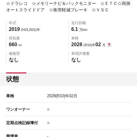
☆ドラレコ ☆メモリーナビ＆バックモニター ☆ＥＴＣ☆両側
オートスライドドア ☆衝突軽減ブレーキ ☆ＶＳＣ
年式
走行距離
2019
6.1
(H31,R01)年
万km
排気量
車検
660
2028
02
cc
(R10)年
月
修復歴
車両評価書
なし
なし
状態
車検
2028
(R10)年
02
月
ワンオーナー
○
定期点検記録簿付
○
禁煙車
-