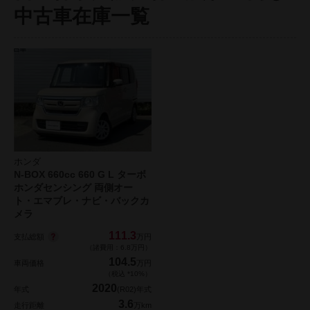
中古車在庫一覧
ホンダ
N-BOX 660cc 660 G L ターボ
ホンダセンシング 両側オー
ト・エマブレ・ナビ・バックカ
メラ
111.3
支払総額
万円
（諸費用：6.8万円）
104.5
車両価格
万円
（税込 *10%）
2020
年式
(R02)年式
3.6
走行距離
万km