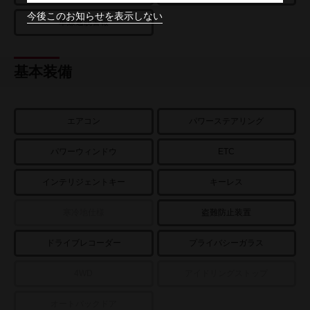
今後このお知らせを表示しない
車線逸脱警報
基本装備
エアコン
パワーステアリング
パワーウィンドウ
ETC
インテリジェントキー
キーレス
寒冷地仕様
盗難防止装置
ドライブレコーダー
プライバシーガラス
4WD
アイドリングストップ
オートバックドア