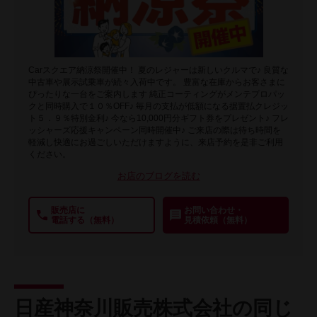
Carスクエア納涼祭開催中！ 夏のレジャーは新しいクルマで♪ 良質な
中古車や展示試乗車が続々入荷中です。 豊富な在庫からお客さまに
ぴったりな一台をご案内します 純正コーティングがメンテプロパッ
クと同時購入で１０％OFF♪ 毎月の支払が低額になる据置払クレジッ
ト５．９％特別金利♪ 今なら10,000円分ギフト券をプレゼント♪ フレ
ッシャーズ応援キャンペーン同時開催中♪ ご来店の際は待ち時間を
軽減し快適にお過ごしいただけますように、来店予約を是非ご利用
ください。
お店のブログを読む
販売店に
お問い合わせ・
電話する（無料）
見積依頼（無料）
日産神奈川販売株式会社の同じ