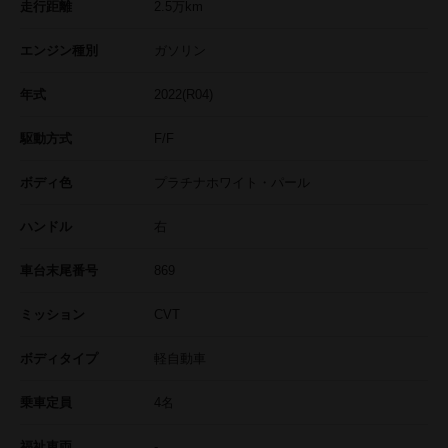
走行距離
2.5
万km
エンジン種別
ガソリン
年式
2022(R04)
駆動方式
F/F
ボディ色
プラチナホワイト・パール
ハンドル
右
車台末尾番号
869
ミッション
CVT
ボディタイプ
軽自動車
乗車定員
4名
福祉車両
-