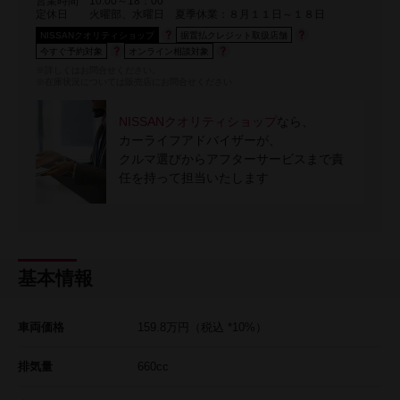
営業時間
10:00～18：00
定休日
火曜部、水曜日 夏季休業：８月１１日～１８日
NISSANクオリティショップ
据置払クレジット取扱店舗
今すぐ予約対象
オンライン相談対象
※詳しくはお問合せください。
※在庫状況については販売店にお問合せください
NISSANクオリティショップ
なら、
カーライフアドバイザーが、
クルマ選びからアフターサービスまで責
任を持って担当いたします
基本情報
車両価格
159.8
万円
（税込 *10%）
排気量
660cc