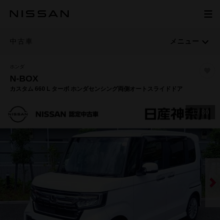
中古車
メニュー
ホンダ
N-BOX
カスタム 660 L ターボ ホンダセンシング両側オートスライドドア
1
/
80