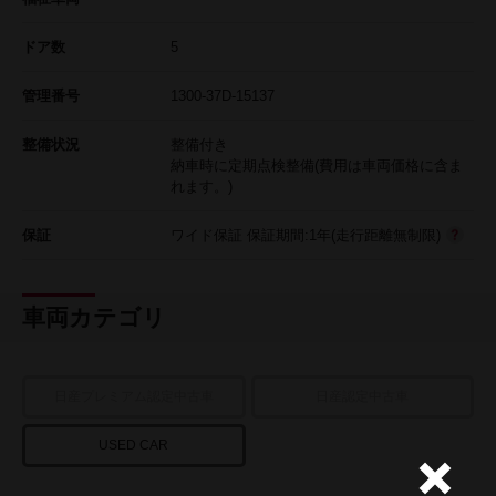
ドア数
5
管理番号
1300-37D-15137
整備状況
整備付き
納車時に定期点検整備(費用は車両価格に含ま
れます。)
保証
ワイド保証 保証期間:1年(走行距離無制限)
車両カテゴリ
日産プレミアム認定中古車
日産認定中古車
USED CAR