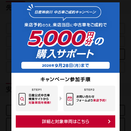
先進技術
e-POWER
プロパイロット
アラウンドビューモニター
パーキングアシスト
スマートルームミラー
クルーズコントロール
プロパイロットパーキング
e-4ORCE
安全装置
エアバッグ
ABS
踏み間違い衝突
エマージェンシーブレーキ
防止アシスト