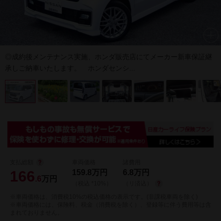
◎成約後メンテナンス実施、ホンダ販売店にてメーカー新車保証継
承しご納車いたします。 ホンダセンシ...
支払総額
車両価格
諸費用
166
159.8
万円
6.8
万円
.6
万円
（税込 *10%）
（リ済込）
※車両価格は、消費税10%の税込価格の表示です。(非課税車両を除く)
※車両価格には、保険料、税金（消費税を除く）、登録等に伴う費用等は含
まれておりません。