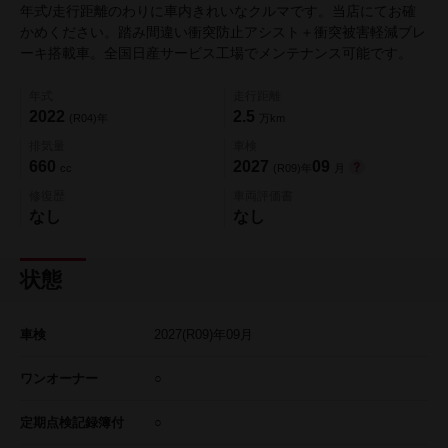
年式/走行距離のわりに車内きれいなクルマです。当店にてお確
かめください。踏み間違い衝突防止アシスト＋衝突被害軽減ブレ
ーキ搭載車。全国日産サービス工場でメンテナンス可能です。
年式
走行距離
2022
2.5
(R04)年
万km
排気量
車検
660
2027
09
cc
(R09)年
月
修復歴
車両評価書
なし
なし
状態
車検
2027
(R09)年
09
月
ワンオーナー
○
定期点検記録簿付
○