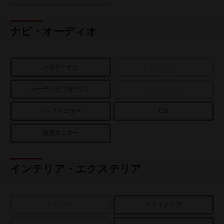
ナビ・オーディオ
メモリーナビ
HDDナビ
カーテレビ（地デジ）
ブラインドモニター
バックモニター
CD
後席モニター
インテリア・エクステリア
本革シート
スライドドア