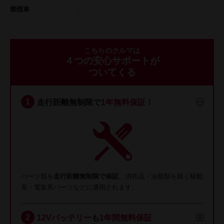
禁煙車
-
こちらのクルマは
４つの安心サポートが
ついてくる
走行距離無制限で
1年無料保証！
パーツ類を
走行距離無制限で保証
。消耗品・油脂類を除く駆動
系・電装系パーツなどに適用されます。
12Vバッテリー
も
1年間無料保証