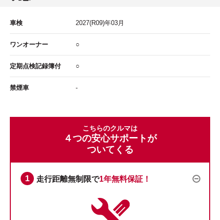
車検
2027
(R09)年
03
月
ワンオーナー
○
定期点検記録簿付
○
禁煙車
-
こちらのクルマは
４つの安心サポートが
ついてくる
走行距離無制限で
1年無料保証！