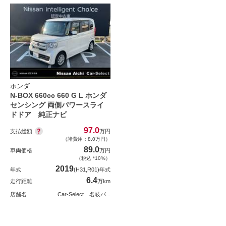
ホンダ
N-BOX 660cc 660 G L ホンダ
センシング 両側パワースライ
ドドア 純正ナビ
97.0
支払総額
万円
（諸費用：8.0万円）
89.0
車両価格
万円
（税込 *10%）
2019
年式
(H31,R01)年式
6.4
走行距離
万km
店舗名
Car-Select 名岐バ...