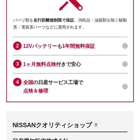
パーツ類を
走行距離無制限で保証
。消耗品・油脂類を除く駆動
系・電装系パーツなどに適用されます。
12Vバッテリー
も
1年間無料保証
1ヶ月無料点検
付きで安心
全国
の日産サービス工場で
点検＆修理
NISSANクオリティショップ