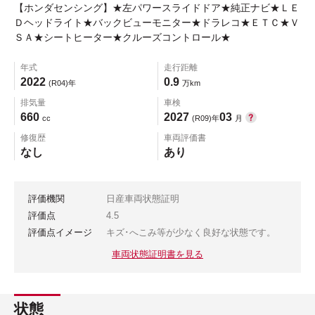
【ホンダセンシング】★左パワースライドドア★純正ナビ★ＬＥ
Ｄヘッドライト★バックビューモニター★ドラレコ★ＥＴＣ★Ｖ
ＳＡ★シートヒーター★クルーズコントロール★
年式
走行距離
2022
0.9
(R04)年
万km
排気量
車検
660
2027
03
cc
(R09)年
月
修復歴
車両評価書
なし
あり
評価機関
日産車両状態証明
評価点
4.5
評価点イメージ
キズ･へこみ等が少なく良好な状態です。
車両状態証明書を見る
状態