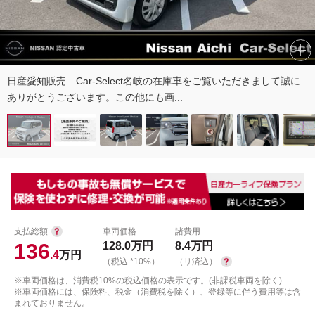
日産愛知販売 Car-Select名岐の在庫車をご覧いただきまして誠に
ありがとうございます。この他にも画...
支払総額
車両価格
諸費用
136
128.0
万円
8.4
万円
.4
万円
（税込 *10%）
（リ済込）
※車両価格は、消費税10%の税込価格の表示です。(非課税車両を除く)
※車両価格には、保険料、税金（消費税を除く）、登録等に伴う費用等は含
まれておりません。