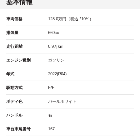
基本情報
車両価格
128.0
万円
（税込 *10%）
排気量
660cc
走行距離
0.9
万km
エンジン種別
ガソリン
年式
2022(R04)
駆動方式
F/F
ボディ色
パールホワイト
ハンドル
右
車台末尾番号
167