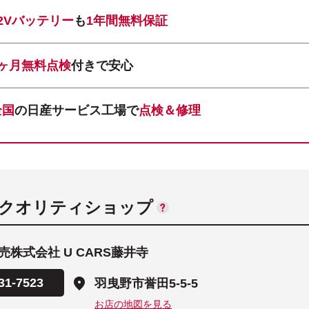
12Vバッテリー
も
1年間無料保証
1ヶ月無料点検
付きで安心
全国
の日産サービス工場で
点検＆修理
ANクオリティショップ
株式会社 U CARS藤井寺
31-7523
羽曳野市誉田5-5-5
お店の地図を見る