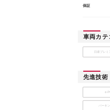
保証
車両カテ
日産プレミ
先進技術
e-
パーキ