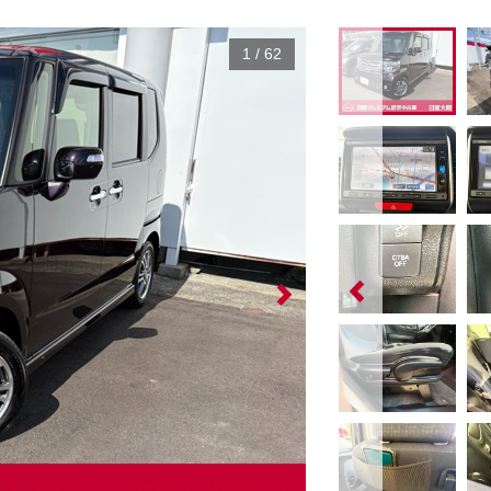
1
/
62