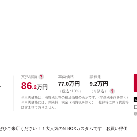
中古車を探す
店舗から探す
日産の中古車とは
認
P
支払総額
車両価格
諸費用
86
77.0
万円
9.2
万円
ーキ
.2
万円
（税込 *10%）
（リ済込）
※車両価格は、消費税10%の税込価格の表示です。(非課税車両を除く)
※車両価格には、保険料、税金（消費税を除く）、登録等に伴う費用等
は含まれておりません。
ぜひご来店ください！！大人気のN-BOXカスタムです！お買い得価