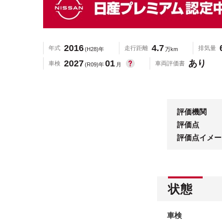
2016
4.7
年式
走行距離
排気量
(H28)年
万km
2027
01
あり
車検
車両評価書
(R09)年
月
評価機関
評価点
評価点イメー
状態
車検