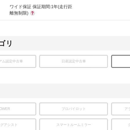
ワイド保証 保証期間:1年(走行距
離無制限)
ゴリ
アム認定中古車
日産認定中古車
POWER
プロパイロット
ア
ングアシスト
スマートルームミラー