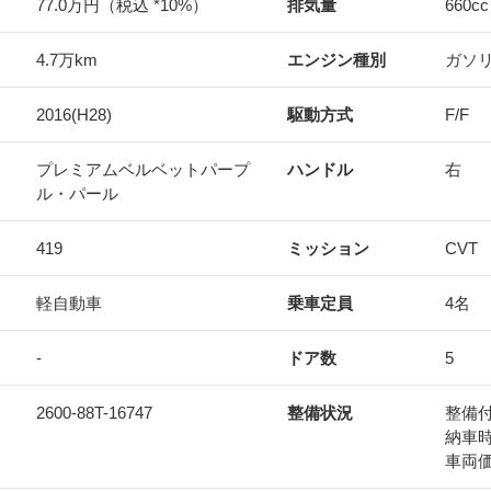
77.0万円（税込 *10%）
排気量
660
cc
4.7万km
エンジン種別
ガソ
2016(H28)
駆動方式
F/F
プレミアムベルベットパープ
ハンドル
右
ル・パール
419
ミッション
CVT
軽自動車
乗車定員
4名
-
ドア数
5
2600-88T-16747
整備状況
整備
納車
車両