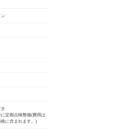
リン
付き
時に定期点検整備(費用は
価格に含まれます。)