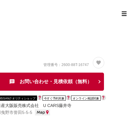
定中古車ラインナップ
購入サポート
お役立ち情報
MOR
管理番号：2600-88T-16747
お問い合わせ・見積依頼（無料）
NISSANクオリティショップ
今すぐ予約対象
オンライン相談対象
日産大阪販売株式会社 U CARS藤井寺
羽曳野市誉田5-5-5