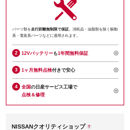
パーツ類を
走行距離無制限で保証
。消耗品・油脂類を除く駆動
系・電装系パーツなどに適用されます。
12Vバッテリー
も
1年間無料保証
1ヶ月無料点検
付きで安心
全国
の日産サービス工場で
点検＆修理
NISSANクオリティショップ