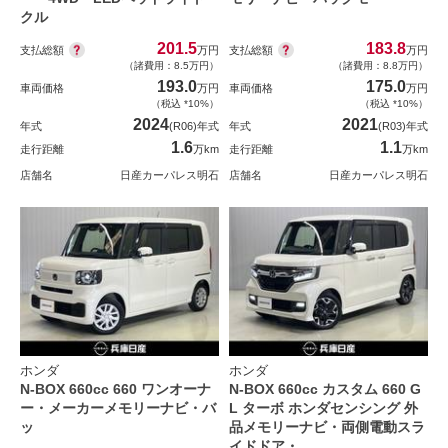
クル
201.5
183.8
支払総額
支払総額
万円
万円
（諸費用：8.5万円）
（諸費用：8.8万円）
193.0
175.0
車両価格
万円
車両価格
万円
（税込 *10%）
（税込 *10%）
2024
2021
年式
(R06)年式
年式
(R03)年式
1.6
1.1
走行距離
万km
走行距離
万km
店舗名
日産カーパレス明石
店舗名
日産カーパレス明石
ホンダ
ホンダ
N-BOX 660cc 660 ワンオーナ
N-BOX 660cc カスタム 660 G
ー・メーカーメモリーナビ・バ
L ターボ ホンダセンシング 外
ッ
品メモリーナビ・両側電動スラ
イドドア・