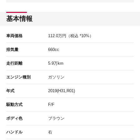
基本情報
車両価格
112.0
万円
（税込 *10%）
排気量
660cc
走行距離
5.9
万km
エンジン種別
ガソリン
年式
2019(H31,R01)
駆動方式
F/F
ボディ色
ブラウン
ハンドル
右