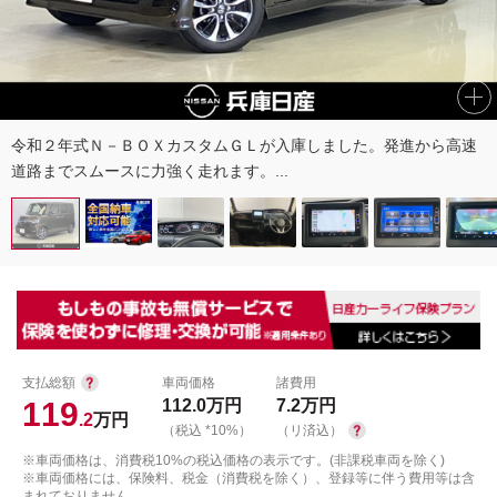
令和２年式Ｎ－ＢＯＸカスタムＧＬが入庫しました。発進から高速
道路までスムースに力強く走れます。...
支払総額
車両価格
諸費用
119
112.0
万円
7.2
万円
.2
万円
（税込 *10%）
（リ済込）
※車両価格は、消費税10%の税込価格の表示です。(非課税車両を除く)
※車両価格には、保険料、税金（消費税を除く）、登録等に伴う費用等は含
まれておりません。