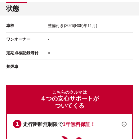
状態
車検
整備付き
(2026(R08)年11月)
ワンオーナー
-
定期点検記録簿付
○
禁煙車
-
こちらのクルマは
４つの安心サポートが
ついてくる
走行距離無制限で
1年無料保証！