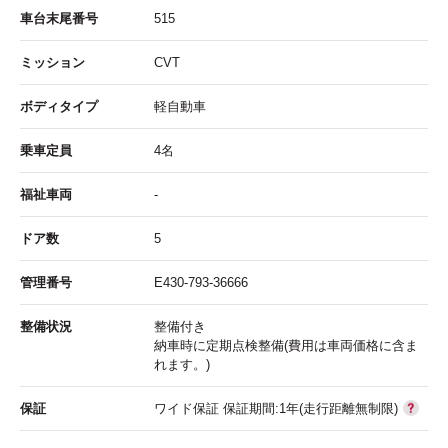
車台末尾番号
515
ミッション
CVT
ボディタイプ
軽自動車
乗車定員
4名
福祉車両
-
ドア数
5
管理番号
E430-793-36666
整備状況
整備付き
納車時に定期点検整備(費用は車両価格に含ま
れます。)
保証
ワイド保証 保証期間:1年(走行距離無制限)