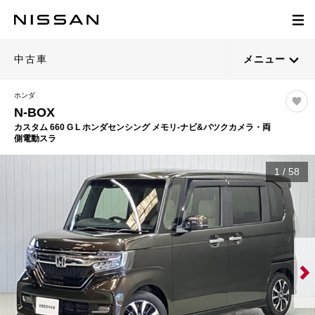
中古車
メニュー
ホンダ
N-BOX
カスタム 660 G L ホンダセンシング メモリ-ナビ&バツクカメラ・両
側電動スラ
1
/
58