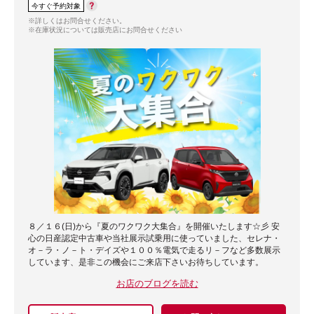
今すぐ予約対象
※詳しくはお問合せください。
※在庫状況については販売店にお問合せください
８／１６(日)から『夏のワクワク大集合』を開催いたします☆彡 安
心の日産認定中古車や当社展示試乗用に使っていました、セレナ・
オ－ラ・ノ－ト・デイズや１００％電気で走るリ－フなど多数展示
しています、是非この機会にご来店下さいお待ちしています。
お店のブログを読む