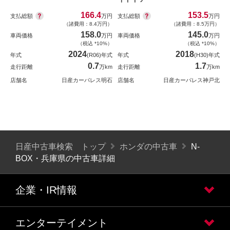
166.4
153.5
支払総額
支払総額
万円
万円
（諸費用：8.4万円）
（諸費用：8.5万円）
158.0
145.0
車両価格
万円
車両価格
万円
（税込 *10%）
（税込 *10%）
2024
2018
年式
(R06)年式
年式
(H30)年式
0.7
1.7
走行距離
万km
走行距離
万km
店舗名
日産カーパレス明石
店舗名
日産カーパレス神戸北
日産中古車検索 トップ
ホンダの中古車
N-
BOX・兵庫県の中古車詳細
企業・IR情報
エンターテイメント