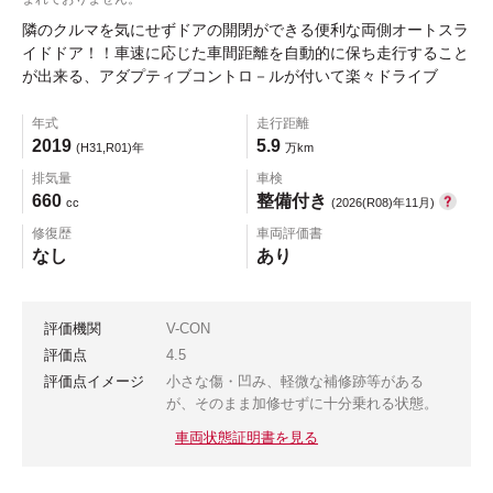
隣のクルマを気にせずドアの開閉ができる便利な両側オートスラ
イドドア！！車速に応じた車間距離を自動的に保ち走行すること
が出来る、アダプティブコントロ－ルが付いて楽々ドライブ
年式
走行距離
2019
5.9
(H31,R01)年
万km
排気量
車検
660
整備付き
cc
(2026(R08)年11月)
修復歴
車両評価書
なし
あり
評価機関
V-CON
評価点
4.5
評価点イメージ
小さな傷・凹み、軽微な補修跡等がある
が、そのまま加修せずに十分乗れる状態。
車両状態証明書を見る