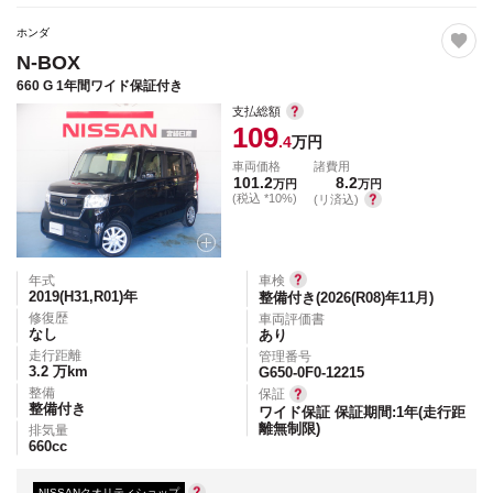
ホンダ
N-BOX
660 G 1年間ワイド保証付き
支払総額
109
.4
万円
車両価格
諸費用
101.2
8.2
万円
万円
(税込 *10%)
(リ済込)
年式
車検
2019(H31,R01)
年
整備付き(2026(R08)年11月)
修復歴
車両評価書
なし
あり
走行距離
管理番号
3.2
万km
G650-0F0-12215
整備
保証
整備付き
ワイド保証 保証期間:1年(走行距
離無制限)
排気量
660
cc
NISSANクオリティショップ