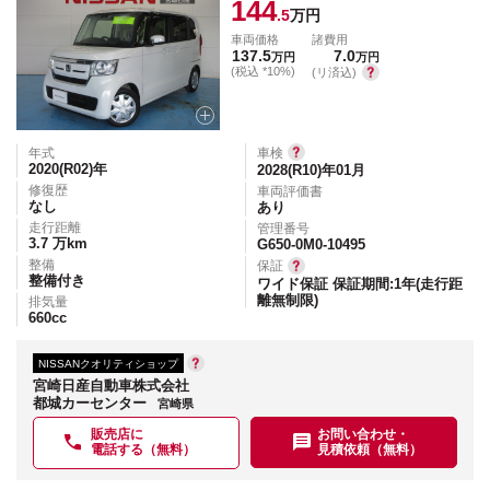
144
.5
万円
車両価格
諸費用
137.5
7.0
万円
万円
(税込 *10%)
(リ済込)
年式
車検
2020(R02)
年
2028(R10)年01月
修復歴
車両評価書
なし
あり
走行距離
管理番号
3.7
万km
G650-0M0-10495
整備
保証
整備付き
ワイド保証 保証期間:1年(走行距
離無制限)
排気量
660
cc
NISSANクオリティショップ
宮崎日産自動車株式会社
都城カーセンター
宮崎県
販売店に
お問い合わせ・
電話する（無料）
見積依頼（無料）