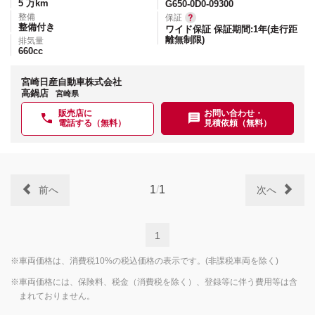
5
万km
G650-0D0-09300
整備
保証
整備付き
ワイド保証 保証期間:1年(走行距
離無制限)
排気量
660
cc
宮崎日産自動車株式会社
高鍋店
宮崎県
販売店に
お問い合わせ・
電話する（無料）
見積依頼（無料）
1
/
1
前へ
次へ
1
※車両価格は、消費税10%の税込価格の表示です。(非課税車両を除く)
※車両価格には、保険料、税金（消費税を除く）、登録等に伴う費用等は含
まれておりません。