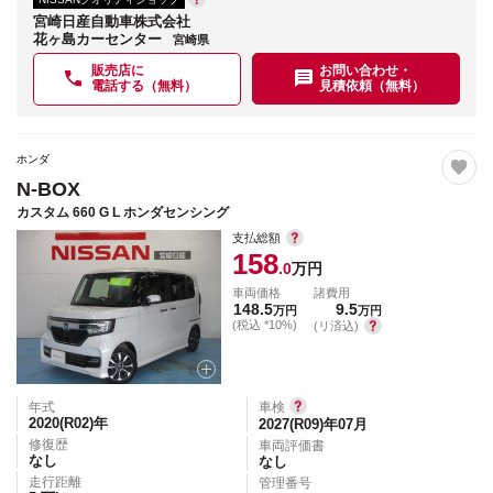
宮崎日産自動車株式会社
花ヶ島カーセンター
宮崎県
販売店に
お問い合わせ・
電話する（無料）
見積依頼（無料）
ホンダ
N-BOX
カスタム 660 G L ホンダセンシング
支払総額
158
.0
万円
車両価格
諸費用
148.5
9.5
万円
万円
(税込 *10%)
(リ済込)
年式
車検
2020(R02)
年
2027(R09)年07月
修復歴
車両評価書
なし
なし
走行距離
管理番号