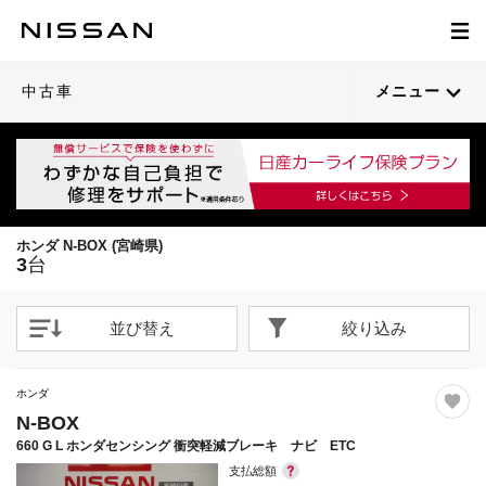
1
1
1
/
/
/
37
35
40
閉じる
閉じる
閉じる
21枚目以降は詳細ページへ
21枚目以降は詳細ページへ
21枚目以降は詳細ページへ
中古車
メニュー
ホンダ N-BOX (宮崎県)
3
台
並び替え
絞り込み
ホンダ
N-BOX
660 G L ホンダセンシング 衝突軽減ブレーキ ナビ ETC
支払総額