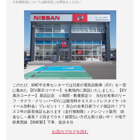
※在庫状況については販売店にお問合せください
このたび、卸町中古車センターでは日産の電気自動車（EV）を一堂
に集めた 【EV展示コーナー】 を敷地内に新設いたしました。 【EV
展示コーナー】 新設記念 ☆期間・数量限定☆ 当社社有車のリー
フ・サクラ・クリッパーEVには販売時ＢＳスタッドレスタイヤ（ホ
イール別料金）プレゼント！！ 安心の全車日産ワイド保証付！プラ
ス２年の延長保証もあります（走行無制限）♪ クレジット販売 頭
金なし～最長７２回までＯＫ！据置払い方式も取り扱い中！ ※地下
鉄東西線 【卸町駅】下車、徒歩８分
お店のブログを読む