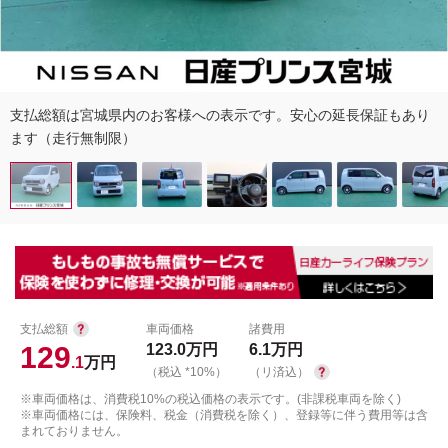
支払総額は宮城県内のお客様への表示です。安心の延長保証もあり
ます（走行無制限）
支払総額
車両価格
諸費用
129
123.0
万円
6.1
万円
.1
万円
（税込 *10%）
（リ済込）
※車両価格は、消費税10%の税込価格の表示です。(非課税車両を除く)
※車両価格には、保険料、税金（消費税を除く）、登録等に伴う費用等は含
まれておりません。