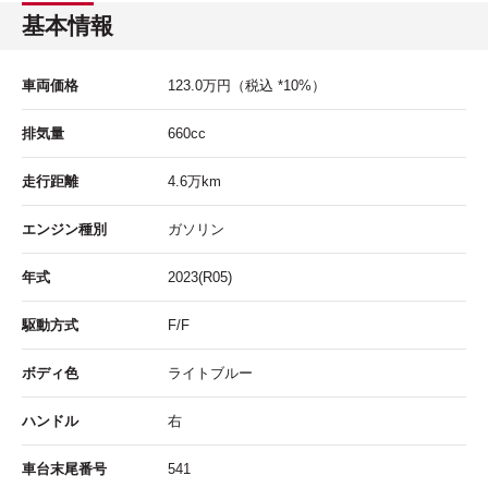
基本情報
車両価格
123.0
万円
（税込 *10%）
排気量
660cc
走行距離
4.6
万km
エンジン種別
ガソリン
年式
2023(R05)
駆動方式
F/F
ボディ色
ライトブルー
ハンドル
右
車台末尾番号
541