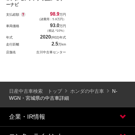
ーナビ
98.9
支払総額
万円
（諸費用：5.9万円）
93.0
車両価格
万円
（税込 *10%）
2020
年式
(R02)年式
2.5
走行距離
万km
店舗名
古川中古車センター
日産中古車検索 トップ
ホンダの中古車
N-
WGN・宮城県の中古車詳細
企業・IR情報