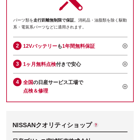
パーツ類を
走行距離無制限で保証
。消耗品・油脂類を除く駆動
系・電装系パーツなどに適用されます。
12Vバッテリー
も
1年間無料保証
1ヶ月無料点検
付きで安心
全国
の日産サービス工場で
点検＆修理
NISSANクオリティショップ