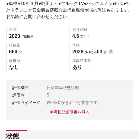
●車検R10年３月●純正ナビ●フルセグTV●バックカメラ●ETC●社
外ドラレコ☆安全装置搭載☆走行距離無制限の保証もあります。
お気軽にお問い合わせください。
年式
走行距離
2023
4.6
(R05)年
万km
排気量
車検
660
2028
03
cc
(R10)年
月
修復歴
車両評価書
なし
あり
評価機関
日産車両状態証明
評価点
5
評価点イメージ
内･外装がきれいな状態です。
車両状態証明書を見る
状態