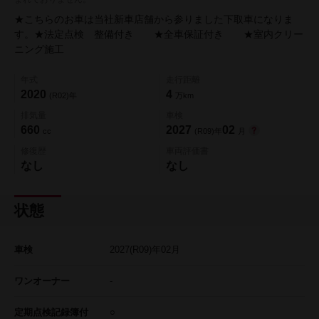
★こちらのお車は当社新車店舗から参りました下取車になりま
す。★法定点検 整備付き ★全車保証付き ★室内クリー
ニング施工
年式
走行距離
2020
4
(R02)年
万km
排気量
車検
660
2027
02
cc
(R09)年
月
修復歴
車両評価書
なし
なし
状態
車検
2027
(R09)年
02
月
ワンオーナー
-
定期点検記録簿付
○