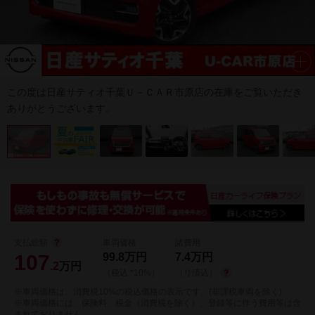
この度は日産サティオ千葉Ｕ－ＣＡＲ市原店の在庫をご覧いただき
ありがとうございます。
支払総額
車両価格
諸費用
107
99.8
万円
7.4
万円
.2
万円
（税込 *10%）
（リ済込）
※車両価格は、消費税10%の税込価格の表示です。(非課税車両を除く)
※車両価格には、保険料、税金（消費税を除く）、登録等に伴う費用等は含
まれておりません。