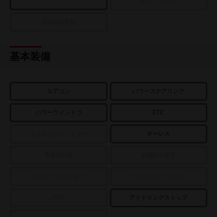
防止アシスト
車線逸脱警報
基本装備
エアコン
パワーステアリング
パワーウィンドウ
ETC
インテリジェントキー
キーレス
寒冷地仕様
盗難防止装置
ドライブレコーダー
プライバシーガラス
4WD
アイドリングストップ