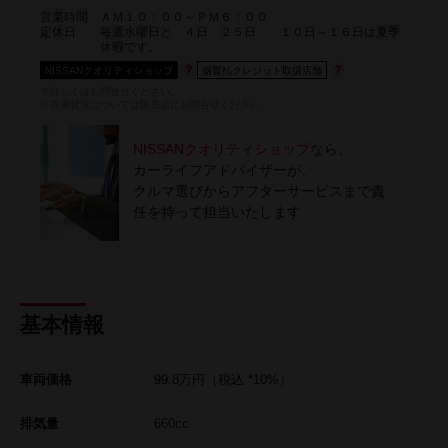
営業時間
ＡＭ１０：００～ＰＭ６：００
定休日
毎週水曜日と ４日 ２５日 １０日～１６日は夏季
休暇です。
NISSANクオリティショップ
据置払クレジット取扱店舗
※詳しくはお問合せください。
※在庫状況については販売店にお問合せください
NISSANクオリティショップ
なら、
カーライフアドバイザーが、
クルマ選びからアフターサービスまで責
任を持って担当いたします
基本情報
車両価格
99.8
万円
（税込 *10%）
排気量
660cc