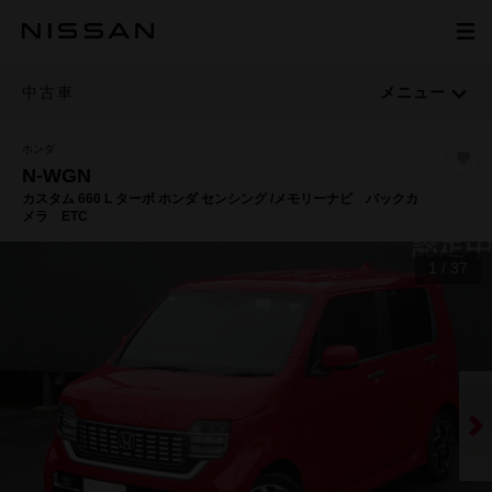
中古車
メニュー
ホンダ
N-WGN
カスタム 660 L ターボ ホンダ センシング /メモリーナビ バックカ
メラ ETC
1
/
37