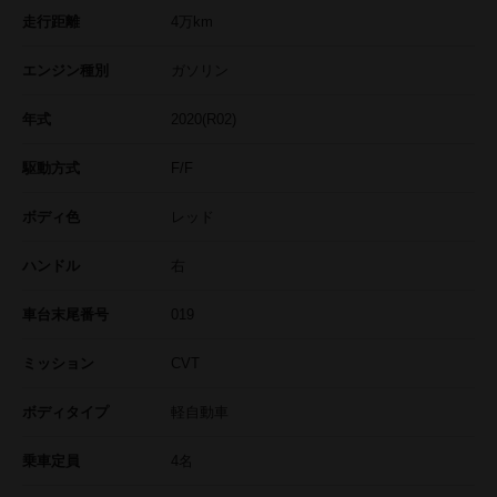
走行距離
4
万km
エンジン種別
ガソリン
年式
2020(R02)
駆動方式
F/F
ボディ色
レッド
ハンドル
右
車台末尾番号
019
ミッション
CVT
ボディタイプ
軽自動車
乗車定員
4名