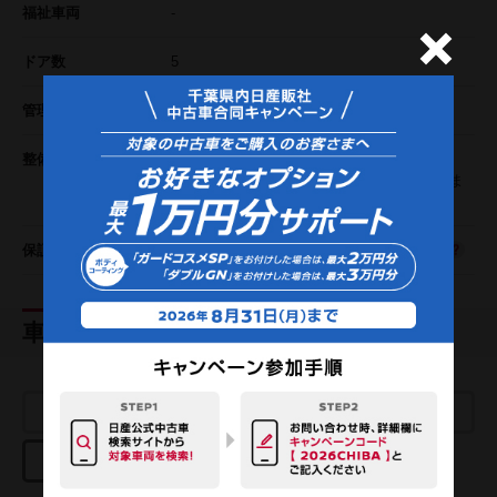
福祉車両
-
ドア数
5
管理番号
B242-039-11169
整備状況
整備付き
納車時に定期点検整備(費用は車両価格に含ま
れます。)
保証
ワイド保証 保証期間:1年(走行距離無制限)
車両カテゴリ
日産プレミアム認定中古車
日産認定中古車
USED CAR