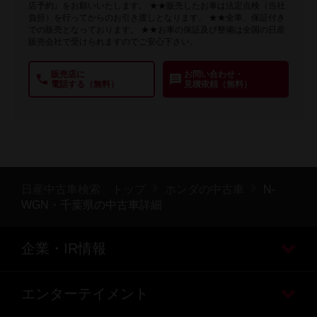
店予約』をお願いいたします。 ★★販売したお車は法定点検（当社
負担）を行ってからのお引き渡しとなります。 ★★全車、保証付き
での販売となっております。 ★★お車の保証及び整備は全国の日産
販売会社で受けられますのでご安心下さい。
販売店に
お問い合わせ・
電話する（無料）
見積依頼（無料）
日産中古車検索 トップ
ホンダの中古車
N-
WGN・千葉県の中古車詳細
企業・IR情報
エンターテイメント