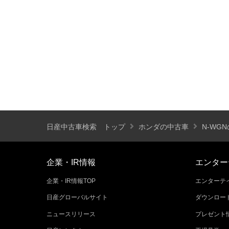
装備仕様
カーナビ
バックモニター
ETC
エアバッグ
ABS
サンルーフ
ディスチャージ(キセノン)ヘッドライト
プライバシーガラス
オートバックドア
ライフケアビークル(福祉車両)装備仕様
日産中古車検索 トップ
ホンダの中古車
N-WG
フラップシート
助手席回転シート
車いす用リフター
運転補助装置
企業・IR情報
エンター
企業・IR情報TOP
エンターテイ
その他
日産グローバルサイト
ダウンロー
クオリティショップ
車両状態証明書あり
ニュースリリース
プレゼント
今すぐ予約対象
オンライン相談対象