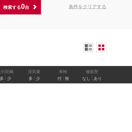
0
条件をクリアする
検索する
台
ンオーナー
定期記録簿付
禁煙車
ア数
乗車定員
走行距離
排気量
車検
修復歴
多
少
多
少
付
無
なし
あり
防止
電気自動車