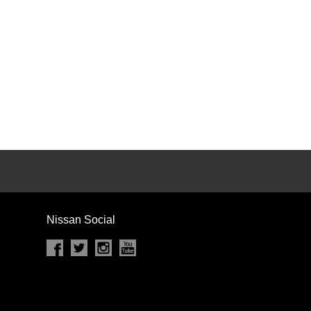
カセット
CD
MD
インテリジェントキー
ー
盗難防止システム
キーレス
スト
ドライブレコーダー
ステップ
チルトアップシート
Nissan Social
除く
商用車・バンを除く
D