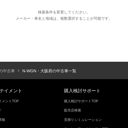
検索条件を変更してください。
メーカー・車名と地域は、複数選択することが可能です。
エアコン
パワーステアリング
パワーウィンドウ
カーテレビ（地デジ）
本革シート
アルミホイール
オートスライドドア
寒冷地仕様
ブラインドモニタ
シートヒーター
後席モニター
ハイビームアシ
Nの中古車
N-WGN・大阪府の中古車一覧
スライドアップシート
車いす用スロープ
スライド
テイメント
購入検討サポート
メントTOP
購入検討サポートTOP
ド
販売店検索
エコカー減税対象車
店長特選車
軽自動車を
情報
見積りシミュレーション
新着物件
修復歴なし
展示試乗車
4W