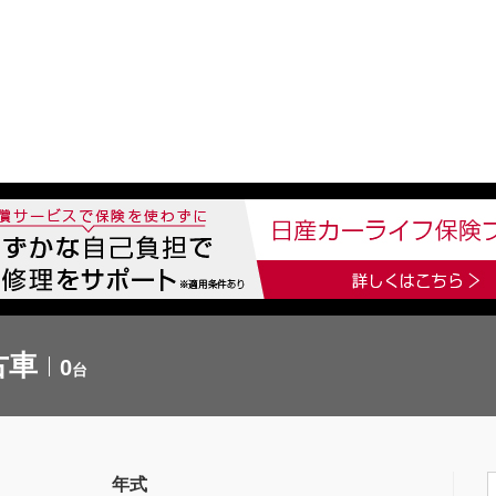
中古車を探す
店舗から探す
日産の中古車とは
認
P
古車
0
台
年式