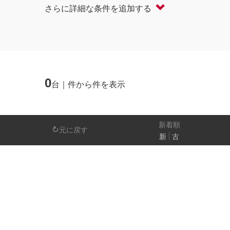
さらに詳細な条件を追加する
軽自動車
コンパクト/ハッチバック
オープン
セダン/ハードトップ
バン
ミニバン/SUV/ワゴン
ライフケアビーク
0
台｜件から件を表示
排気量
－
新着順
元に戻す
新
古
日産の先進技術
エマージェンシーブレーキ
アラウンドビ
パーキングアシスト
車線逸脱警報
人気の装備
LEDヘッドライト
アイドリングストップ