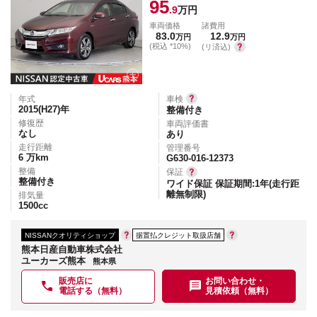
95
.9
万円
車両価格
諸費用
83.0
12.9
万円
万円
(税込 *10%)
(リ済込)
年式
車検
2015(H27)
年
整備付き
修復歴
車両評価書
なし
あり
走行距離
管理番号
6
万km
G630-016-12373
整備
保証
整備付き
ワイド保証 保証期間:1年(走行距
離無制限)
排気量
1500
cc
NISSANクオリティショップ
据置払クレジット取扱店舗
熊本日産自動車株式会社
ユーカーズ熊本
熊本県
販売店に
お問い合わせ・
電話する（無料）
見積依頼（無料）