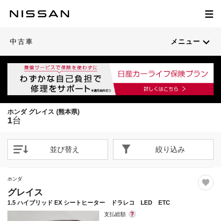
1
/
44
閉じる
21枚目以降は詳細ページへ
中古車
メニュー
ホンダ グレイス (熊本県)
1
台
並び替え
絞り込み
ホンダ
グレイス
1.5 ハイブリッド EX シートヒーター ドラレコ LED ETC
支払総額