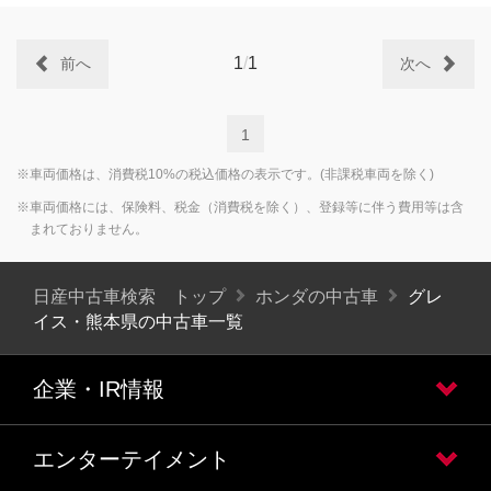
1
/
1
前へ
次へ
1
※車両価格は、消費税10%の税込価格の表示です。(非課税車両を除く)
※車両価格には、保険料、税金（消費税を除く）、登録等に伴う費用等は含
まれておりません。
日産中古車検索 トップ
ホンダの中古車
グレ
イス・熊本県の中古車一覧
企業・IR情報
エンターテイメント