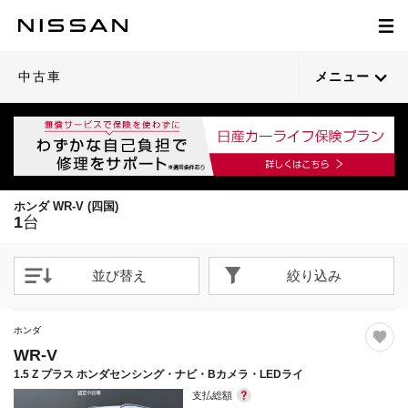
1
/
25
閉じる
21枚目以降は詳細ページへ
中古車
メニュー
ホンダ WR-V (四国)
1
台
並び替え
絞り込み
ホンダ
WR-V
1.5 Z プラス ホンダセンシング・ナビ・Bカメラ・LEDライ
支払総額