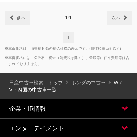
1
/
1
前へ
次へ
1
※車両価格は、消費税10%の税込価格の表示です。(非課税車両を除く)
※車両価格には、保険料、税金（消費税を除く）、登録等に伴う費用等は含
まれておりません。
日産中古車検索 トップ
ホンダの中古車
WR-
V・四国の中古車一覧
企業・IR情報
エンターテイメント