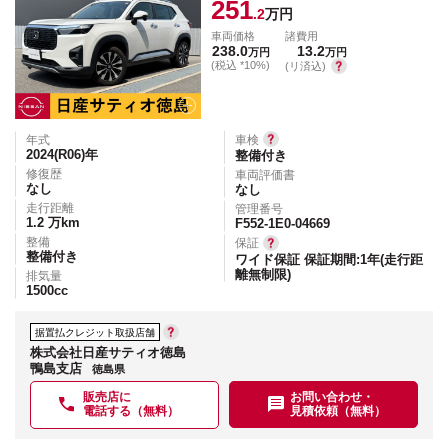
251
.2
万円
車両価格
諸費用
238.0
13.2
万円
万円
(税込 *10%)
(リ済込)
年式
車検
2024(R06)
年
整備付き
修復歴
車両評価書
なし
なし
走行距離
管理番号
1.2
万km
F552-1E0-04669
整備
保証
整備付き
ワイド保証 保証期間:1年(走行距
離無制限)
排気量
1500
cc
据置払クレジット取扱店舗
株式会社日産サティオ徳島
鴨島支店
徳島県
販売店に
お問い合わせ・
電話する（無料）
見積依頼（無料）