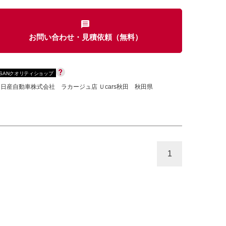
お問い合わせ・見積依頼（無料）
カセット
CD
MD
インテリジェントキー
SSANクオリティショップ
ー
盗難防止システム
キーレス
日産自動車株式会社 ラカージュ店 Ｕcars秋田 秋田県
スト
ドライブレコーダー
ステップ
チルトアップシート
1
除く
商用車・バンを除く
D