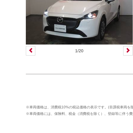
装備仕様
カーナビ
バックモニター
ETC
エアバッグ
ABS
サンルーフ
ディスチャージ(キセノン)ヘッドライト
1
/
20
プライバシーガラス
オートバックドア
ライフケアビークル(福祉車両)装備仕様
フラップシート
助手席回転シート
車いす用リフター
運転補助装置
※車両価格は、消費税10%の税込価格の表示です。(非課税車両を除
その他
※車両価格には、保険料、税金（消費税を除く）、登録等に伴う費
クオリティショップ
車両状態証明書あり
今すぐ予約対象
オンライン相談対象