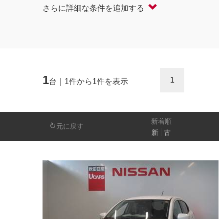
さらに詳細な条件を追加する
軽自動車
コンパクト/ハッチバック
オープン
セダン/ハードトップ
バン
ミニバン/SUV/ワゴン
ライフケアビーク
1
1
台｜1件から1件を表示
排気量
－
新着順
元に戻す
新
古
日産の先進技術
エマージェンシーブレーキ
アラウンドビ
パーキングアシスト
車線逸脱警報
人気の装備
LEDヘッドライト
アイドリングストップ