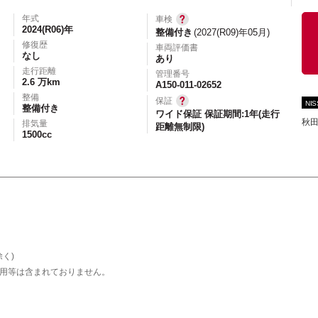
年式
車検
2024(R06)年
整備付き
(2027(R09)年05月)
修復歴
車両評価書
なし
あり
エアコン
パワーステアリング
パワーウィンドウ
走行距離
管理番号
2.6 万km
カーテレビ（地デジ）
本革シート
アルミホイール
A150-011-02652
整備
保証
NI
オートスライドドア
寒冷地仕様
ブラインドモニタ
整備付き
ワイド保証 保証期間:1年(走行
秋田
排気量
距離無制限)
シートヒーター
後席モニター
ハイビームアシ
1500cc
スライドアップシート
車いす用スロープ
スライド
く)
用等は含まれておりません。
エコカー減税対象車
店長特選車
軽自動車を
新着物件
修復歴なし
展示試乗車
4W