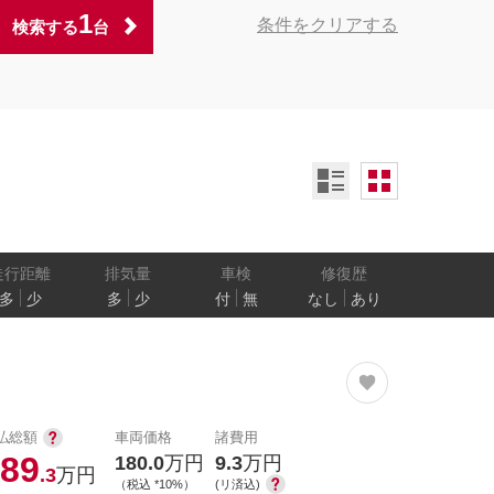
1
条件をクリアする
検索する
台
ンオーナー
定期記録簿付
禁煙車
ア数
乗車定員
走行距離
排気量
車検
修復歴
多
少
多
少
付
無
なし
あり
防止
電気自動車
払総額
車両価格
諸費用
89
180.0
万円
9.3
万円
.3
万円
（税込 *10%）
(リ済込)