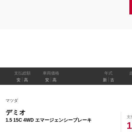
クーペ
AT
CVT
MT
/商用車
状態
ル
（福祉車両）
車検残
ワ
パワートレイン
駆動方式
ド
支払総額
車両価格
年式
安
高
安
高
新
古
ューモニター
スマートルームミラー
踏み間違い
マツダ
プロパイロット パーキング
e-4ORCE
デミオ
支
1.5 15C 4WD エマージェンシーブレーキ
1
クルーズコントロール
両側オートスライドドア