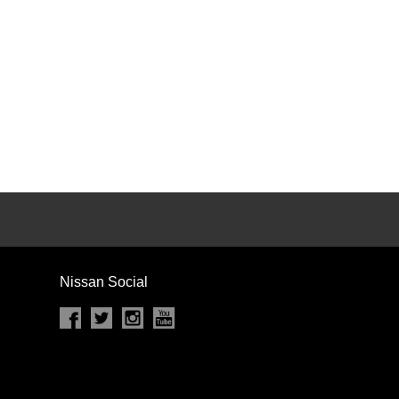
カセット
CD
MD
インテリジェントキー
ー
盗難防止システム
キーレス
スト
ドライブレコーダー
ステップ
チルトアップシート
Nissan Social
除く
商用車・バンを除く
D