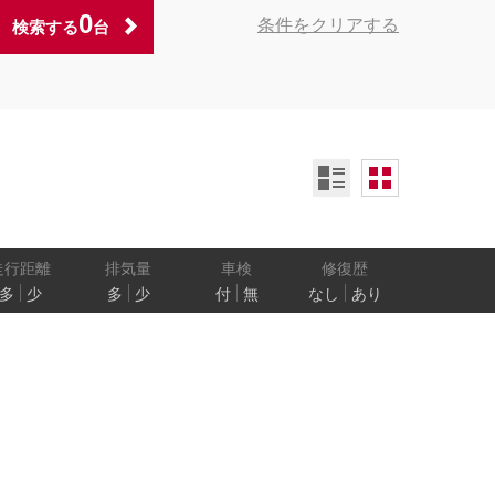
0
条件をクリアする
検索する
台
ンオーナー
定期記録簿付
禁煙車
ア数
乗車定員
走行距離
排気量
車検
修復歴
多
少
多
少
付
無
なし
あり
防止
電気自動車