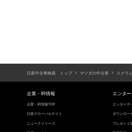
装備仕様
カーナビ
バックモニター
ETC
エアバッグ
ABS
サンルーフ
ディスチャージ(キセノン)ヘッドライト
プライバシーガラス
オートバックドア
ライフケアビークル(福祉車両)装備仕様
日産中古車検索 トップ
マツダの中古車
スクラ
フラップシート
助手席回転シート
車いす用リフター
運転補助装置
企業・IR情報
エンター
企業・IR情報TOP
エンターテイ
その他
日産グローバルサイト
ダウンロー
クオリティショップ
車両状態証明書あり
ニュースリリース
プレゼント
今すぐ予約対象
オンライン相談対象