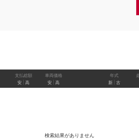
クーペ
AT
CVT
MT
/商用車
状態
ル
（福祉車両）
車検残
ワ
パワートレイン
駆動方式
ド
支払総額
車両価格
年式
安
高
安
高
新
古
ューモニター
スマートルームミラー
踏み間違い
プロパイロット パーキング
e-4ORCE
検索結果がありません
クルーズコントロール
両側オートスライドドア