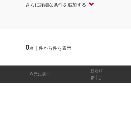
さらに詳細な条件を追加する
軽自動車
コンパクト/ハッチバック
オープン
セダン/ハードトップ
バン
ミニバン/SUV/ワゴン
ライフケアビーク
0
台｜件から件を表示
排気量
－
新着順
元に戻す
新
古
日産の先進技術
エマージェンシーブレーキ
アラウンドビ
パーキングアシスト
車線逸脱警報
人気の装備
LEDヘッドライト
アイドリングストップ