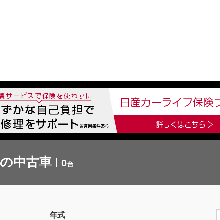
中古車を探す
店舗から探す
日産の中古車とは
認
P
 の中古車
0
台
年式