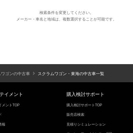
検索条件を変更してください。
メーカー・車名と地域は、複数選択することが可能です。
エアコン
パワーステアリング
パワーウィンドウ
カーテレビ（地デジ）
本革シート
アルミホイール
オートスライドドア
寒冷地仕様
ブラインドモニタ
シートヒーター
後席モニター
ハイビームアシ
ムワゴンの中古車
スクラムワゴン・東海の中古車一覧
スライドアップシート
車いす用スロープ
スライド
テイメント
購入検討サポート
メントTOP
購入検討サポートTOP
ド
販売店検索
エコカー減税対象車
店長特選車
軽自動車を
情報
見積りシミュレーション
新着物件
修復歴なし
展示試乗車
4W