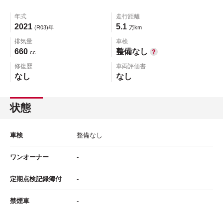
年式
走行距離
2021
5.1
(R03)年
万km
排気量
車検
660
整備なし
cc
修復歴
車両評価書
なし
なし
状態
車検
整備なし
ワンオーナー
-
定期点検記録簿付
-
禁煙車
-