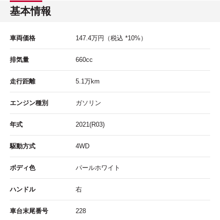
基本情報
車両価格
147.4
万円
（税込 *10%）
排気量
660cc
走行距離
5.1
万km
エンジン種別
ガソリン
年式
2021(R03)
駆動方式
4WD
ボディ色
パールホワイト
ハンドル
右
車台末尾番号
228