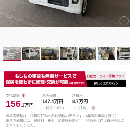
支払総額
車両価格
諸費用
156
147.4
万円
8.7
万円
.1
万円
（税込 *10%）
（リ済込）
※車両価格は、消費税10%の税込価格の表示です。(非課税車両を除く)
※車両価格には、保険料、税金（消費税を除く）、登録等に伴う費用等は含
まれておりません。