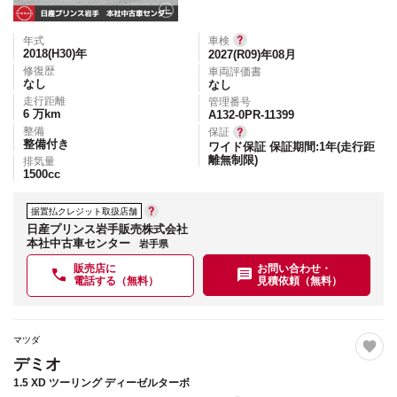
年式
車検
2018(H30)
年
2027(R09)年08月
修復歴
車両評価書
なし
なし
走行距離
管理番号
6
万km
A132-0PR-11399
整備
保証
整備付き
ワイド保証 保証期間:1年(走行距
離無制限)
排気量
1500
cc
据置払クレジット取扱店舗
日産プリンス岩手販売株式会社
本社中古車センター
岩手県
販売店に
お問い合わせ・
電話する（無料）
見積依頼（無料）
マツダ
デミオ
1.5 XD ツーリング ディーゼルターボ