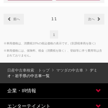
1
/
1
前へ
次へ
1
※車両価格は、消費税10%の税込価格の表示です。(非課税車両を除く)
※車両価格には、保険料、税金（消費税を除く）、登録等に伴う費用等は含
まれておりません。
日産中古車検索 トップ
マツダの中古車
デミ
オ・岩手県の中古車一覧
企業・IR情報
エンターテイメント