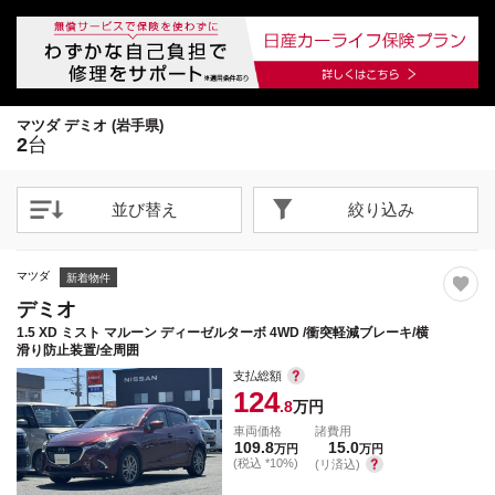
1
1
/
/
24
20
閉じる
閉じる
21枚目以降は詳細ページへ
マツダ デミオ (岩手県)
2
台
並び替え
絞り込み
マツダ
新着物件
デミオ
1.5 XD ミスト マルーン ディーゼルターボ 4WD /衝突軽減ブレーキ/横
滑り防止装置/全周囲
支払総額
124
.8
万円
車両価格
諸費用
109.8
15.0
万円
万円
(税込 *10%)
(リ済込)