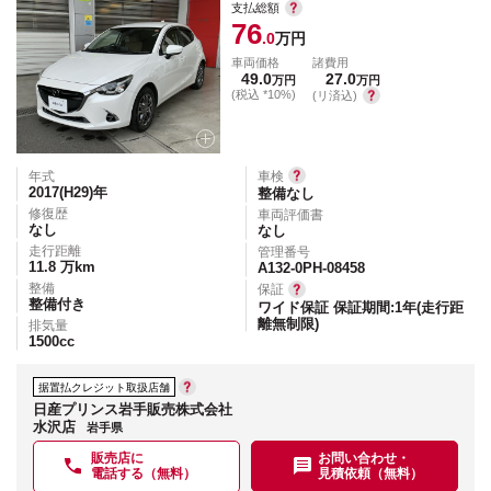
支払総額
76
.0
万円
車両価格
諸費用
49.0
27.0
万円
万円
(税込 *10%)
(リ済込)
年式
車検
2017(H29)
年
整備なし
修復歴
車両評価書
なし
なし
走行距離
管理番号
11.8
万km
A132-0PH-08458
整備
保証
整備付き
ワイド保証 保証期間:1年(走行距
離無制限)
排気量
1500
cc
据置払クレジット取扱店舗
日産プリンス岩手販売株式会社
水沢店
岩手県
販売店に
お問い合わせ・
電話する（無料）
見積依頼（無料）