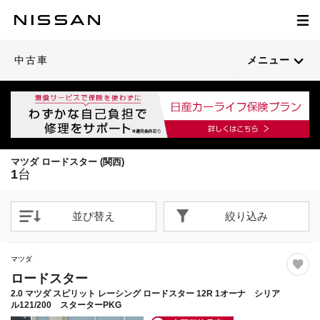
1
/
50
閉じる
21枚目以降は詳細ページへ
中古車
メニュー
マツダ ロードスター (関西)
1
台
並び替え
絞り込み
マツダ
ロードスター
2.0 マツダ スピリット レーシング ロードスター 12R 1オーナ シリア
ル121/200 スターターPKG