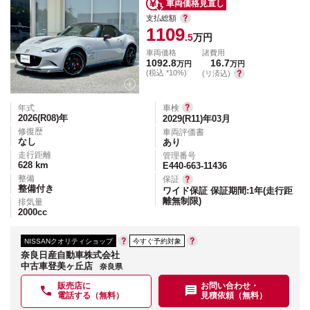
車両価格見直し
支払総額
1109
.5
万円
車両価格
諸費用
1092.8
16.7
万円
万円
(税込 *10%)
(リ済込)
年式
車検
2026(R08)
年
2029(R11)年03月
修復歴
車両評価書
なし
あり
走行距離
管理番号
628
km
E440-663-11436
整備
保証
整備付き
ワイド保証 保証期間:1年(走行距
離無制限)
排気量
2000
cc
NISSANクオリティショップ
今すぐ予約対象
奈良日産自動車株式会社
中古車登美ヶ丘店
奈良県
販売店に
お問い合わせ・
電話する（無料）
見積依頼（無料）