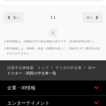
1
/
1
前へ
次へ
1
※車両価格は、消費税10%の税込価格の表示です。(非課税車両を除く)
※車両価格には、保険料、税金（消費税を除く）、登録等に伴う費用等は含
まれておりません。
日産中古車検索 トップ
マツダの中古車
ロー
ドスター・関西の中古車一覧
企業・IR情報
エンターテイメント