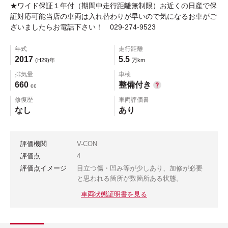
★ワイド保証１年付（期間中走行距離無制限）お近くの日産で保
証対応可能当店の車両は入れ替わりが早いので気になるお車がご
ざいましたらお電話下さい！ 029-274-9523
年式
走行距離
2017
5.5
(H29)年
万km
排気量
車検
660
整備付き
cc
修復歴
車両評価書
なし
あり
評価機関
V-CON
評価点
4
評価点イメージ
目立つ傷・凹み等が少しあり、加修が必要
と思われる箇所が数箇所ある状態。
車両状態証明書を見る