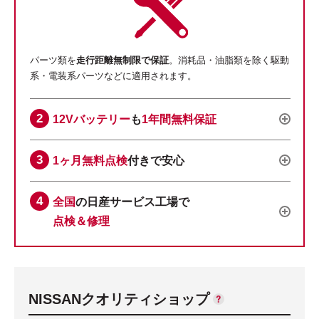
パーツ類を
走行距離無制限で保証
。消耗品・油脂類を除く駆動
系・電装系パーツなどに適用されます。
12Vバッテリー
も
1年間無料保証
1ヶ月無料点検
付きで安心
全国
の日産サービス工場で
点検＆修理
NISSANクオリティショップ