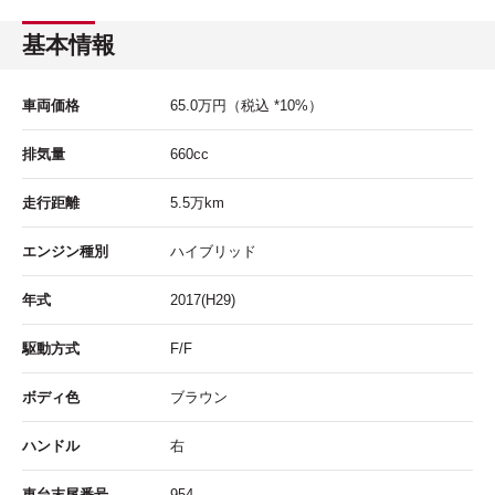
基本情報
車両価格
65.0
万円
（税込 *10%）
排気量
660cc
走行距離
5.5
万km
エンジン種別
ハイブリッド
年式
2017(H29)
駆動方式
F/F
ボディ色
ブラウン
ハンドル
右
車台末尾番号
954