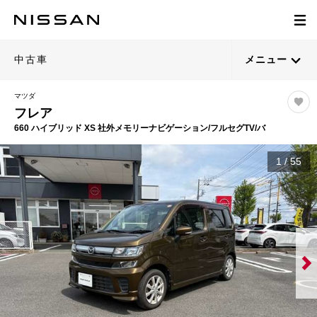
中古車
メニュー
マツダ
フレア
660 ハイブリッド XS 社外メモリーナビゲーション/フルセグTV/バ
1
/
55