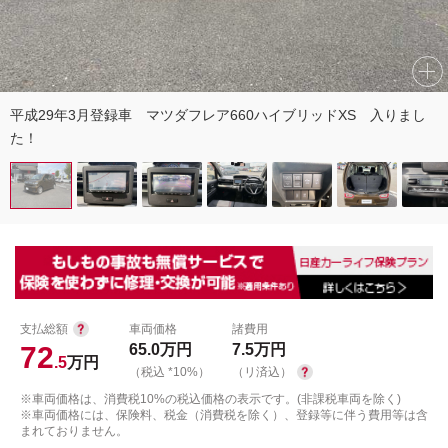
平成29年3月登録車 マツダフレア660ハイブリッドXS 入りまし
た！
支払総額
車両価格
諸費用
72
65.0
万円
7.5
万円
.5
万円
（税込 *10%）
（リ済込）
※車両価格は、消費税10%の税込価格の表示です。(非課税車両を除く)
※車両価格には、保険料、税金（消費税を除く）、登録等に伴う費用等は含
まれておりません。