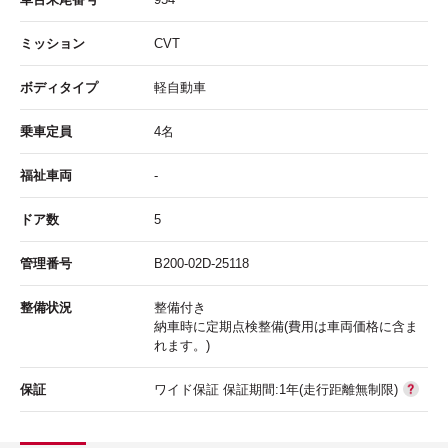
ミッション
CVT
ボディタイプ
軽自動車
乗車定員
4名
福祉車両
-
ドア数
5
管理番号
B200-02D-25118
整備状況
整備付き
納車時に定期点検整備(費用は車両価格に含ま
れます。)
保証
ワイド保証 保証期間:1年(走行距離無制限)