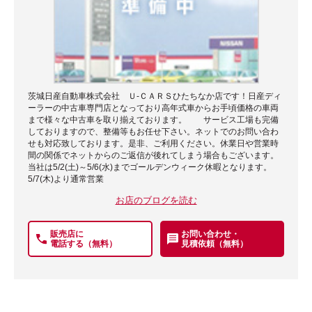
茨城日産自動車株式会社 Ｕ-ＣＡＲＳひたちなか店です！日産ディ
ーラーの中古車専門店となっており高年式車からお手頃価格の車両
まで様々な中古車を取り揃えております。 サービス工場も完備
しておりますので、整備等もお任せ下さい。ネットでのお問い合わ
せも対応致しております。是非、ご利用ください。休業日や営業時
間の関係でネットからのご返信が後れてしまう場合もございます。
当社は5/2(土)～5/6(水)までゴールデンウィーク休暇となります。
5/7(木)より通常営業
お店のブログを読む
販売店に
お問い合わせ・
電話する（無料）
見積依頼（無料）