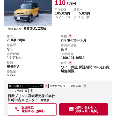
110
.8
万円
車両価格
諸費用
105.0
5.8
万円
万円
(税込 *10%)
(リ済込)
年式
車検
2016(H28)
年
2027(R09)年06月
修復歴
車両評価書
なし
あり
走行距離
管理番号
4.5
万km
1100-101-10569
整備
保証
整備付き
ワイド保証 保証期間:1年(走行距
離無制限)
排気量
660
cc
NISSANクオリティショップ
据置払クレジット取扱店舗
今すぐ予約対象
日産プリンス宮城販売株式会社
卸町中古車センター
宮城県
販売店に
お問い合わせ・
電話する（無料）
見積依頼（無料）