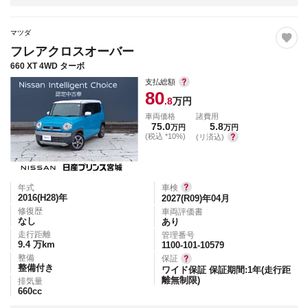
マツダ
フレアクロスオーバー
660 XT 4WD ターボ
支払総額
80
.8
万円
車両価格
諸費用
75.0
5.8
万円
万円
(税込 *10%)
(リ済込)
年式
車検
2016(H28)
年
2027(R09)年04月
修復歴
車両評価書
なし
あり
走行距離
管理番号
9.4
万km
1100-101-10579
整備
保証
整備付き
ワイド保証 保証期間:1年(走行距
離無制限)
排気量
660
cc