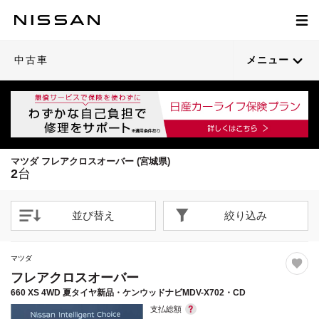
1
1
/
/
20
21
閉じる
閉じる
21枚目以降は詳細ページへ
中古車
メニュー
マツダ フレアクロスオーバー (宮城県)
2
台
並び替え
絞り込み
マツダ
フレアクロスオーバー
660 XS 4WD 夏タイヤ新品・ケンウッドナビMDV-X702・CD
支払総額