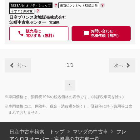
NISSANクオリティショップ
据置払クレジット取扱店舗
今すぐ予約対象
日産プリンス宮城販売株式会社
卸町中古車センター
宮城県
販売店に
お問い合わせ・
電話する（無料）
見積依頼（無料）
1
/
1
前へ
次へ
1
※車両価格は、消費税10%の税込価格の表示です。(非課税車両を除く)
※車両価格には、保険料、税金（消費税を除く）、登録等に伴う費用等は含
まれておりません。
日産中古車検索 トップ
マツダの中古車
フレ
アクロスオーバー・宮城県の中古車一覧