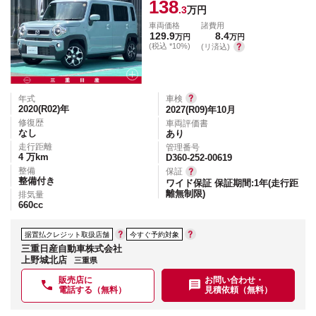
138
.3
万円
車両価格
諸費用
129.9
8.4
万円
万円
(税込 *10%)
(リ済込)
年式
車検
2020(R02)
年
2027(R09)年10月
修復歴
車両評価書
なし
あり
走行距離
管理番号
4
万km
D360-252-00619
整備
保証
整備付き
ワイド保証 保証期間:1年(走行距
離無制限)
排気量
660
cc
据置払クレジット取扱店舗
今すぐ予約対象
三重日産自動車株式会社
上野城北店
三重県
販売店に
お問い合わせ・
電話する（無料）
見積依頼（無料）