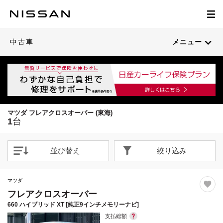
1
/
28
閉じる
21枚目以降は詳細ページへ
中古車
メニュー
マツダ フレアクロスオーバー (東海)
1
台
並び替え
絞り込み
マツダ
フレアクロスオーバー
660 ハイブリッド XT [純正9インチメモリーナビ]
支払総額