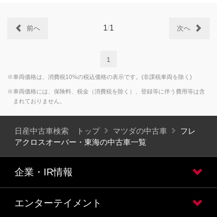
1
/
1
前へ
次へ
1
※車両価格は、消費税10%の税込価格の表示です。(非課税車両を除く)
※車両価格には、保険料、税金（消費税を除く）、登録等に伴う費用等は含
まれておりません。
日産中古車検索 トップ
マツダの中古車
フレ
アクロスオーバー・東海の中古車一覧
企業・IR情報
エンターテイメント