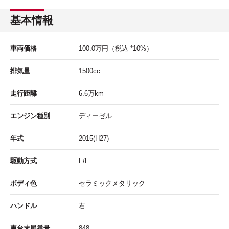
基本情報
車両価格
100.0
万円
（税込 *10%）
排気量
1500cc
走行距離
6.6
万km
エンジン種別
ディーゼル
年式
2015(H27)
駆動方式
F/F
ボディ色
セラミックメタリック
ハンドル
右
車台末尾番号
848