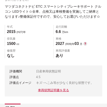
マツダコネクトナビ ETC スマートシティブレーキサポート クル
コン LEDライト☆全車、点検又は車検整備を実施してご納車と
なります♪整備保証付ですので、安心してお選びいただけます☆
年式
走行距離
2015
6.6
(H27)年
万km
排気量
車検
1500
2027
03
cc
(R09)年
月
修復歴
車両評価書
なし
あり
評価機関
日産車両状態証明
評価点
4.5
評価点イメージ
キズ･へこみ等が少なく良好な状態です。
車両状態証明書を見る