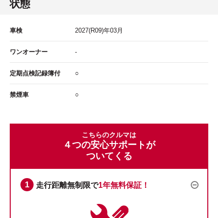
状態
車検
2027
(R09)年
03
月
ワンオーナー
-
定期点検記録簿付
○
禁煙車
○
こちらのクルマは
４つの安心サポートが
ついてくる
走行距離無制限で
1年無料保証！