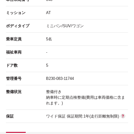
ミッション
AT
ボディタイプ
ミニバン/SUV/ワゴン
乗車定員
5名
福祉車両
-
ドア数
5
管理番号
B230-083-11744
整備状況
整備付き
納車時に定期点検整備(費用は車両価格に含ま
れます。)
保証
ワイド保証 保証期間:1年(走行距離無制限)