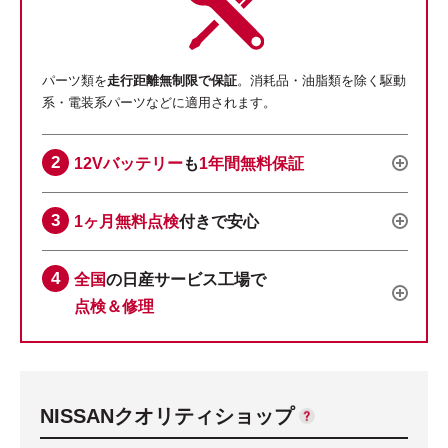
パーツ類を
走行距離無制限で保証
。消耗品・油脂類を除く駆動
系・電装系パーツなどに適用されます。
12Vバッテリー
も
1年間無料保証
1ヶ月無料点検
付きで安心
全国
の日産サービス工場で
点検＆修理
NISSANクオリティショップ