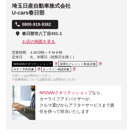
埼玉日産自動車株式会社
U-cars春日部
0800-919-9382
春日部市八丁目431-1
お店の地図を見る
営業時間
ＡＭ10時～ＰＭ６時
定休日
火、水曜日（祝祭日を除く）
NISSANクオリティショップ
据置払クレジット取扱店舗
今すぐ予約対象
オンライン相談対象
※詳しくはお問合せください。
※在庫状況については販売店にお問合せください
NISSANクオリティショップ
なら、
カーライフアドバイザーが、
クルマ選びからアフターサービスまで責
任を持って担当いたします