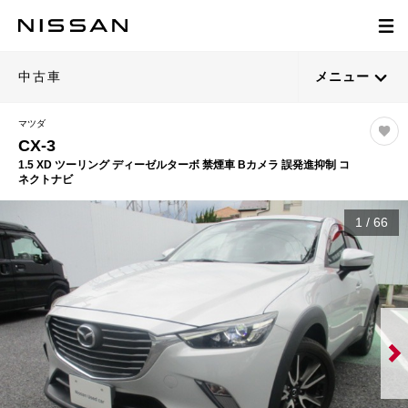
中古車
メニュー
マツダ
CX-3
1.5 XD ツーリング ディーゼルターボ 禁煙車 Bカメラ 誤発進抑制 コ
ネクトナビ
1
/
66