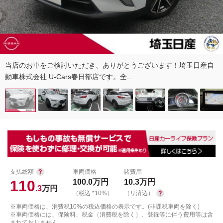
当店のお車をご検討いただき、ありがとうございます！埼玉日産自
動車株式会社 U-Cars春日部店です。全...
支払総額
車両価格
諸費用
110
100.0
万円
10.3
万円
.3
万円
（税込 *10%）
（リ済込）
※車両価格は、消費税10%の税込価格の表示です。(非課税車両を除く)
※車両価格には、保険料、税金（消費税を除く）、登録等に伴う費用等は含
まれておりません。