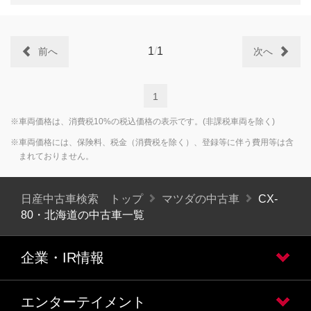
1
/
1
前へ
次へ
1
※車両価格は、消費税10%の税込価格の表示です。(非課税車両を除く)
※車両価格には、保険料、税金（消費税を除く）、登録等に伴う費用等は含
まれておりません。
日産中古車検索 トップ
マツダの中古車
CX-
80・北海道の中古車一覧
企業・IR情報
エンターテイメント