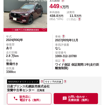
支払総額
449
.5
万円
車両価格
諸費用
438.0
11.5
万円
万円
(税込 *10%)
(リ済込)
年式
車検
2024(R06)
年
2027(R09)年11月
修復歴
車両評価書
あり
なし
走行距離
管理番号
2.8
万km
1000-312-10780
整備
保証
整備付き
ワイド保証 保証期間:1年(走行距
離無制限)
排気量
3300
cc
NISSANクオリティショップ
今すぐ予約対象
日産プリンス札幌販売株式会社
室蘭中古車センター
北海道
販売店に
お問い合わせ・
電話する（無料）
見積依頼（無料）