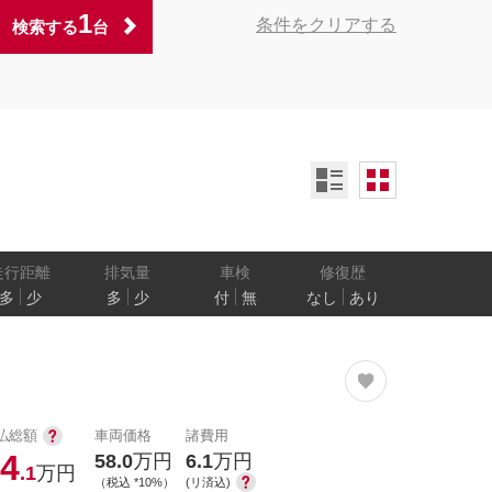
1
条件をクリアする
検索する
台
ンオーナー
定期記録簿付
禁煙車
ア数
乗車定員
走行距離
排気量
車検
修復歴
多
少
多
少
付
無
なし
あり
防止
電気自動車
払総額
車両価格
諸費用
4
58.0
万円
6.1
万円
.1
万円
（税込 *10%）
(リ済込)