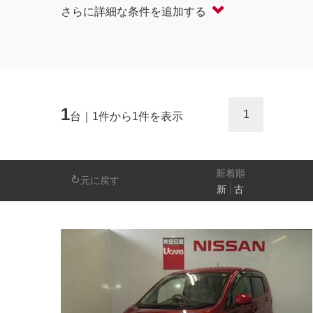
さらに詳細な条件を追加する
軽自動車
コンパクト/ハッチバック
オープン
セダン/ハードトップ
バン
ミニバン/SUV/ワゴン
ライフケアビーク
1
1
台｜1件から1件を表示
排気量
－
新着順
元に戻す
新
古
日産の先進技術
エマージェンシーブレーキ
アラウンドビ
パーキングアシスト
車線逸脱警報
人気の装備
LEDヘッドライト
アイドリングストップ