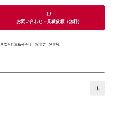
お問い合わせ・見積依頼（無料）
カセット
CD
MD
インテリジェントキー
ー
盗難防止システム
キーレス
田日産自動車株式会社 臨海店 秋田県
スト
ドライブレコーダー
ステップ
チルトアップシート
1
除く
商用車・バンを除く
D