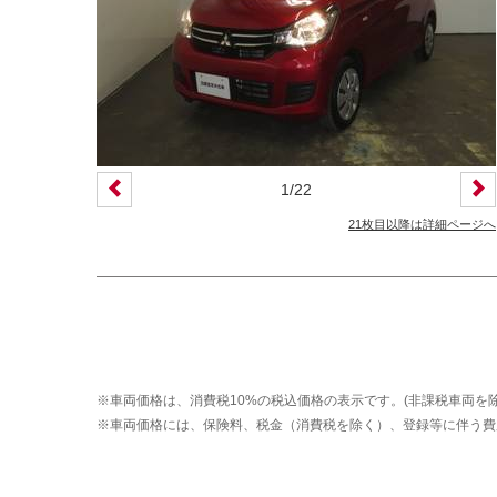
装備仕様
カーナビ
バックモニター
ETC
エアバッグ
ABS
サンルーフ
ディスチャージ(キセノン)ヘッドライト
1
/
22
プライバシーガラス
オートバックドア
21枚目以降は詳細ページへ
ライフケアビークル(福祉車両)装備仕様
フラップシート
助手席回転シート
車いす用リフター
運転補助装置
※車両価格は、消費税10%の税込価格の表示です。(非課税車両を除
その他
※車両価格には、保険料、税金（消費税を除く）、登録等に伴う費
クオリティショップ
車両状態証明書あり
今すぐ予約対象
オンライン相談対象