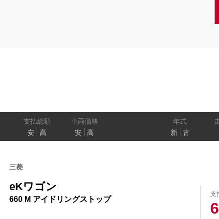
クーペ
AT
CVT
MT
/商用車
状態
ル
（福祉車両）
車検残
ワ
パワートレイン
駆動方式
ド
支払総額
車両価格
年式
安
高
安
高
新
古
ューモニター
スマートルームミラー
踏み間違い
三菱
プロパイロット パーキング
e-4ORCE
eKワゴン
支
660 M アイドリングストップ
6
クルーズコントロール
両側オートスライドドア