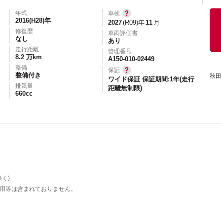
年式
車検
2016(H28)年
2027
(R09)年
11
月
修復歴
車両評価書
なし
あり
エアコン
パワーステアリング
パワーウィンドウ
走行距離
管理番号
8.2 万km
カーテレビ（地デジ）
本革シート
アルミホイール
A150-010-02449
整備
保証
オートスライドドア
寒冷地仕様
ブラインドモニタ
整備付き
秋
ワイド保証 保証期間:1年(走行
排気量
距離無制限)
シートヒーター
後席モニター
ハイビームアシ
660cc
スライドアップシート
車いす用スロープ
スライド
く)
用等は含まれておりません。
エコカー減税対象車
店長特選車
軽自動車を
新着物件
修復歴なし
展示試乗車
4W