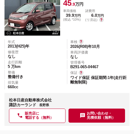
45
.9
万円
車両価格
諸費用
39.9
6.0
万円
万円
(税込 *10%)
(リ済込)
年式
車検
2013(H25)
年
2026(R08)年10月
修復歴
車両評価書
なし
なし
走行距離
管理番号
5
万km
B291-065-04467
整備
保証
整備付き
ワイド保証 保証期間:1年(走行距
離無制限)
排気量
660
cc
松本日産自動車株式会社
諏訪カーランド
長野県
販売店に
お問い合わせ・
電話する（無料）
見積依頼（無料）