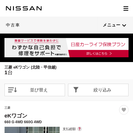
1
/
20
閉じる
中古車
メニュー
三菱 eKワゴン (北陸・甲信越)
1
台
並び替え
絞り込み
三菱
eKワゴン
660 G 4WD 660G 4WD
支払総額