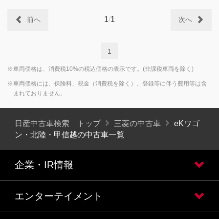
1
/
1
前へ
次へ
1
※車両価格は、消費税10%の税込価格の表示です。(非課税車両を除く)
※車両価格には、保険料、税金（消費税を除く）、登録等に伴う費用等は含
まれておりません。
日産中古車検索 トップ
三菱の中古車
eKワゴ
ン・北陸・甲信越の中古車一覧
企業・IR情報
エンターテイメント