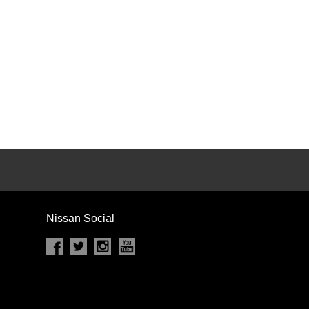
カセット
CD
MD
インテリジェントキー
ー
盗難防止システム
キーレス
スト
ドライブレコーダー
ステップ
チルトアップシート
Nissan Social
除く
商用車・バンを除く
D