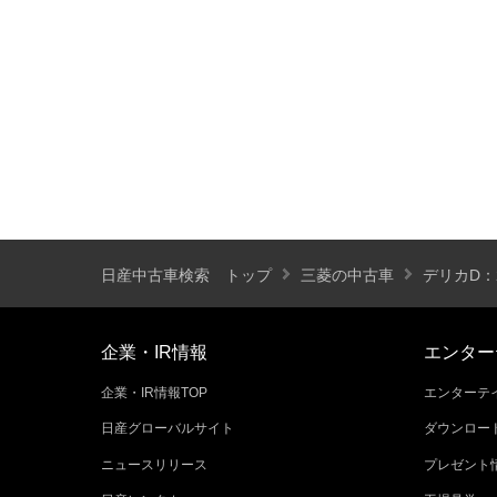
装備仕様
カーナビ
バックモニター
ETC
エアバッグ
ABS
サンルーフ
ディスチャージ(キセノン)ヘッドライト
プライバシーガラス
オートバックドア
ライフケアビークル(福祉車両)装備仕様
日産中古車検索 トップ
三菱の中古車
デリカD：
フラップシート
助手席回転シート
車いす用リフター
運転補助装置
企業・IR情報
エンター
企業・IR情報TOP
エンターテイ
その他
日産グローバルサイト
ダウンロー
クオリティショップ
車両状態証明書あり
ニュースリリース
プレゼント
今すぐ予約対象
オンライン相談対象