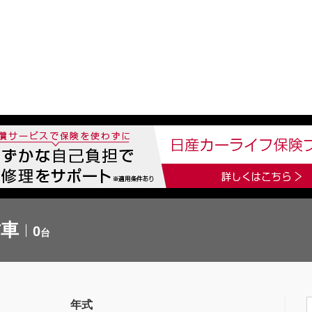
中古車を探す
店舗から探す
日産の中古車とは
認
P
古車
0
台
年式