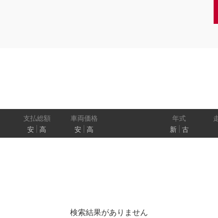
クーペ
AT
CVT
MT
/商用車
状態
ル
（福祉車両）
車検残
ワ
パワートレイン
駆動方式
ド
支払総額
車両価格
年式
安
高
安
高
新
古
ューモニター
スマートルームミラー
踏み間違い
プロパイロット パーキング
e-4ORCE
検索結果がありません
クルーズコントロール
両側オートスライドドア