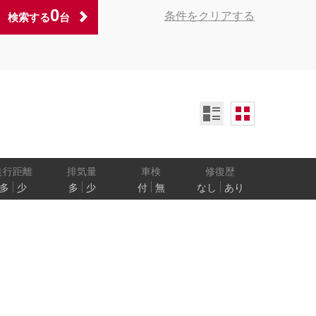
0
条件をクリアする
検索する
台
ンオーナー
定期記録簿付
禁煙車
ア数
乗車定員
走行距離
排気量
車検
修復歴
多
少
多
少
付
無
なし
あり
防止
電気自動車