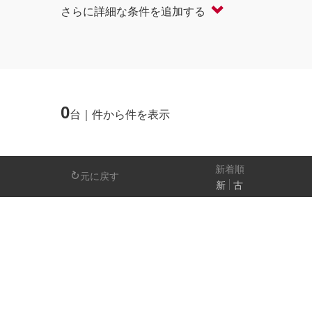
さらに詳細な条件を追加する
軽自動車
コンパクト/ハッチバック
オープン
セダン/ハードトップ
バン
ミニバン/SUV/ワゴン
ライフケアビーク
0
台｜件から件を表示
排気量
－
新着順
元に戻す
新
古
日産の先進技術
エマージェンシーブレーキ
アラウンドビ
パーキングアシスト
車線逸脱警報
人気の装備
LEDヘッドライト
アイドリングストップ