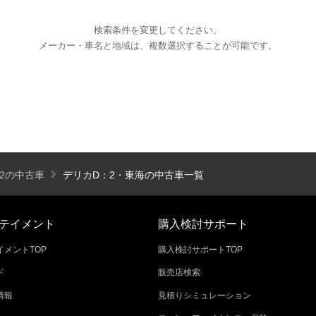
検索条件を変更してください。
メーカー・車名と地域は、複数選択することが可能です。
エアコン
パワーステアリング
パワーウィンドウ
カーテレビ（地デジ）
本革シート
アルミホイール
オートスライドドア
寒冷地仕様
ブラインドモニタ
シートヒーター
後席モニター
ハイビームアシ
2の中古車
デリカD：2・東海の中古車一覧
スライドアップシート
車いす用スロープ
スライド
テイメント
購入検討サポート
メントTOP
購入検討サポートTOP
ド
販売店検索
エコカー減税対象車
店長特選車
軽自動車を
情報
見積りシミュレーション
新着物件
修復歴なし
展示試乗車
4W