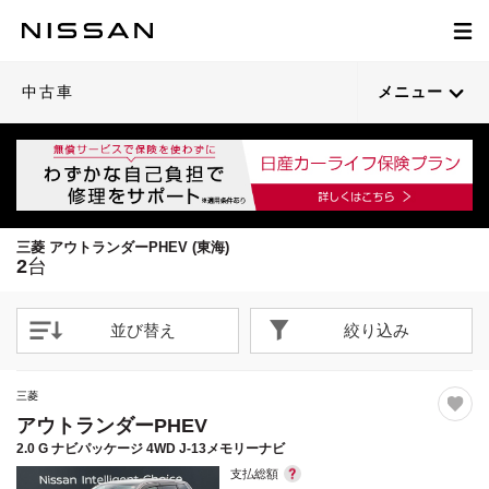
1
1
/
/
58
64
閉じる
閉じる
21枚目以降は詳細ページへ
21枚目以降は詳細ページへ
中古車
メニュー
三菱 アウトランダーPHEV (東海)
2
台
並び替え
絞り込み
三菱
アウトランダーPHEV
2.0 G ナビパッケージ 4WD J-13メモリーナビ
支払総額