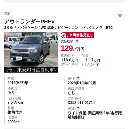
三菱
アウトランダーPHEV
2.0 G ナビパッケージ 4WD 純正ナビゲーション バックカメラ ETC
車両価格見直し
支払総額
129
.7
万円
車両価格
諸費用
118.0
11.7
万円
万円
(税込 *10%)
(リ済込)
年式
車検
2015(H27)
年
2028(R10)年02月
修復歴
車両評価書
あり
なし
走行距離
管理番号
7.5
万km
D352-017-01714
整備
保証
整備付き
ワイド保証 保証期間:1年(走行距
離無制限)
排気量
2000
cc