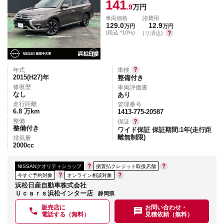
141
.9
万円
車両価格
諸費用
129.0
12.9
万円
万円
(税込 *10%)
(リ済込)
年式
車検
2015(H27)
年
整備付き
修復歴
車両評価書
なし
あり
走行距離
管理番号
6.8
万km
1413-775-20587
整備
保証
整備付き
ワイド保証 保証期間:1年(走行距
離無制限)
排気量
2000
cc
NISSANクオリティショップ
据置払クレジット取扱店舗
今すぐ予約対象
オンライン相談対象
浜松日産自動車株式会社
Ｕｃａｒｓ浜松インター店
静岡県
販売店に
お問い合わせ・
電話する（無料）
見積依頼（無料）