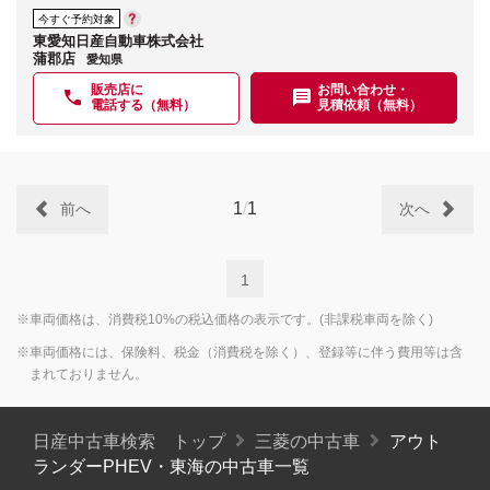
今すぐ予約対象
東愛知日産自動車株式会社
蒲郡店
愛知県
販売店に
お問い合わせ・
電話する（無料）
見積依頼（無料）
1
/
1
前へ
次へ
1
※車両価格は、消費税10%の税込価格の表示です。(非課税車両を除く)
※車両価格には、保険料、税金（消費税を除く）、登録等に伴う費用等は含
まれておりません。
日産中古車検索 トップ
三菱の中古車
アウト
ランダーPHEV・東海の中古車一覧