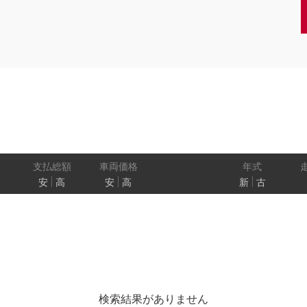
クーペ
AT
CVT
MT
/商用車
状態
ル
（福祉車両）
車検残
ワ
パワートレイン
駆動方式
ド
支払総額
車両価格
年式
安
高
安
高
新
古
ューモニター
スマートルームミラー
踏み間違い
プロパイロット パーキング
e-4ORCE
検索結果がありません
クルーズコントロール
両側オートスライドドア