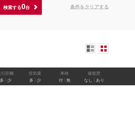
0
条件をクリアする
検索する
台
ンオーナー
定期記録簿付
禁煙車
ア数
乗車定員
走行距離
排気量
車検
修復歴
多
少
多
少
付
無
なし
あり
防止
電気自動車