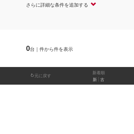
さらに詳細な条件を追加する
軽自動車
コンパクト/ハッチバック
オープン
セダン/ハードトップ
バン
ミニバン/SUV/ワゴン
ライフケアビーク
0
台｜件から件を表示
排気量
－
新着順
元に戻す
新
古
日産の先進技術
エマージェンシーブレーキ
アラウンドビ
パーキングアシスト
車線逸脱警報
人気の装備
LEDヘッドライト
アイドリングストップ