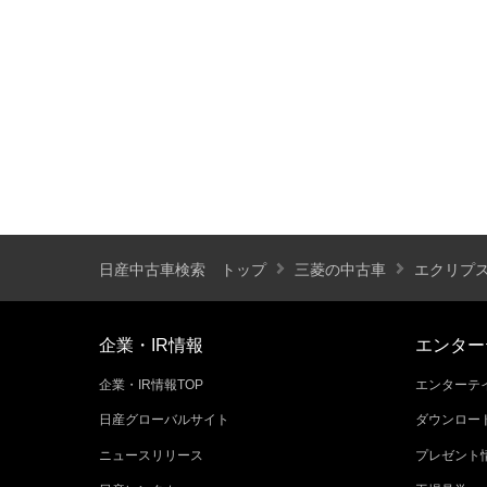
装備仕様
カーナビ
バックモニター
ETC
エアバッグ
ABS
サンルーフ
ディスチャージ(キセノン)ヘッドライト
プライバシーガラス
オートバックドア
ライフケアビークル(福祉車両)装備仕様
日産中古車検索 トップ
三菱の中古車
エクリプ
フラップシート
助手席回転シート
車いす用リフター
運転補助装置
企業・IR情報
エンター
企業・IR情報TOP
エンターテイ
その他
日産グローバルサイト
ダウンロー
クオリティショップ
車両状態証明書あり
ニュースリリース
プレゼント
今すぐ予約対象
オンライン相談対象