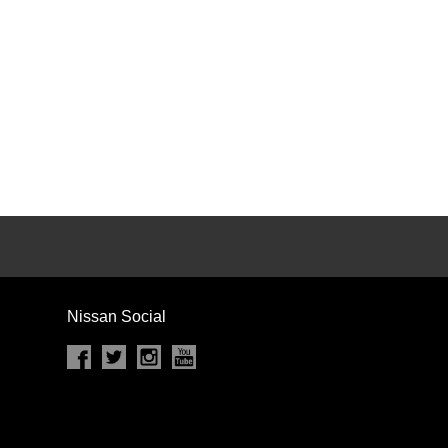
カセット
CD
MD
インテリジェントキー
ー
盗難防止システム
キーレス
スト
ドライブレコーダー
ステップ
チルトアップシート
Nissan Social
除く
商用車・バンを除く
D