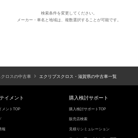
検索条件を変更してください。
メーカー・車名と地域は、複数選択することが可能です。
エアコン
パワーステアリング
パワーウィンドウ
カーテレビ（地デジ）
本革シート
アルミホイール
オートスライドドア
寒冷地仕様
ブラインドモニタ
シートヒーター
後席モニター
ハイビームアシ
スクロスの中古車
エクリプスクロス・滋賀県の中古車一覧
スライドアップシート
車いす用スロープ
スライド
テイメント
購入検討サポート
メントTOP
購入検討サポートTOP
ド
販売店検索
エコカー減税対象車
店長特選車
軽自動車を
情報
見積りシミュレーション
新着物件
修復歴なし
展示試乗車
4W