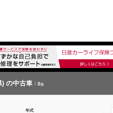
中古車を探す
店舗から探す
日産の中古車とは
認
P
) の中古車
0
台
年式