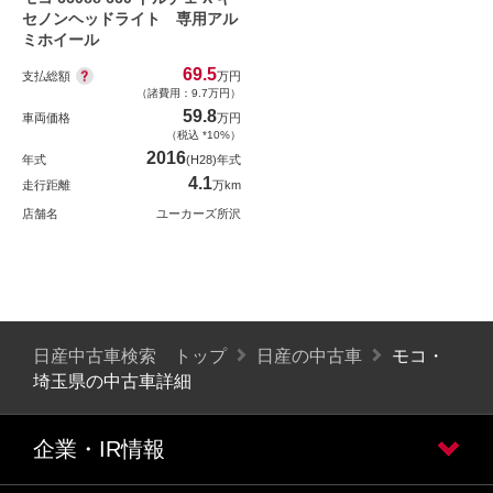
セノンヘッドライト 専用アル
ミホイール
69.5
支払総額
万円
（諸費用：9.7万円）
59.8
車両価格
万円
（税込 *10%）
2016
年式
(H28)年式
4.1
走行距離
万km
店舗名
ユーカーズ所沢
日産中古車検索 トップ
日産の中古車
モコ・
埼玉県の中古車詳細
企業・IR情報