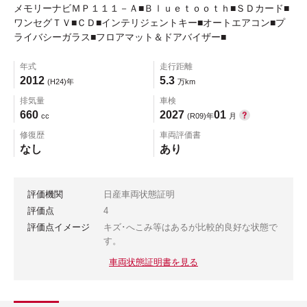
メモリーナビＭＰ１１１－Ａ■Ｂｌｕｅｔｏｏｔｈ■ＳＤカード■
ワンセグＴＶ■ＣＤ■インテリジェントキー■オートエアコン■プ
ライバシーガラス■フロアマット＆ドアバイザー■
年式
走行距離
2012
5.3
(H24)年
万km
排気量
車検
660
2027
01
cc
(R09)年
月
修復歴
車両評価書
なし
あり
評価機関
日産車両状態証明
評価点
4
評価点イメージ
キズ･へこみ等はあるが比較的良好な状態で
す。
車両状態証明書を見る