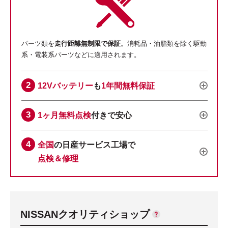
パーツ類を
走行距離無制限で保証
。消耗品・油脂類を除く駆動
系・電装系パーツなどに適用されます。
12Vバッテリー
も
1年間無料保証
1ヶ月無料点検
付きで安心
全国
の日産サービス工場で
点検＆修理
NISSANクオリティショップ