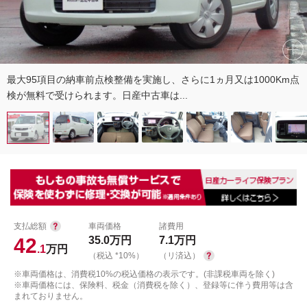
最大95項目の納車前点検整備を実施し、さらに1ヵ月又は1000Km点
検が無料で受けられます。日産中古車は...
支払総額
車両価格
諸費用
42
35.0
万円
7.1
万円
.1
万円
（税込 *10%）
（リ済込）
※車両価格は、消費税10%の税込価格の表示です。(非課税車両を除く)
※車両価格には、保険料、税金（消費税を除く）、登録等に伴う費用等は含
まれておりません。