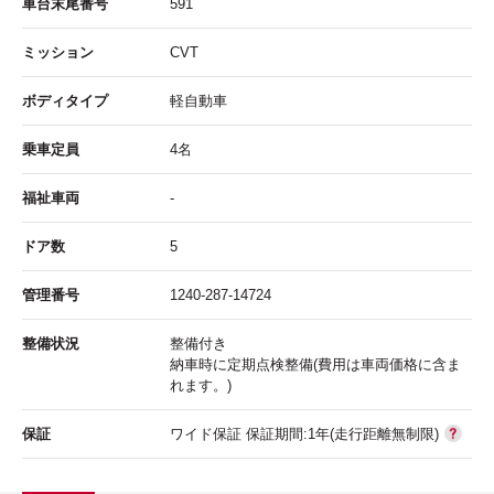
車台末尾番号
591
ミッション
CVT
ボディタイプ
軽自動車
乗車定員
4名
福祉車両
-
ドア数
5
管理番号
1240-287-14724
整備状況
整備付き
納車時に定期点検整備(費用は車両価格に含ま
れます。)
保証
ワイド保証 保証期間:1年(走行距離無制限)