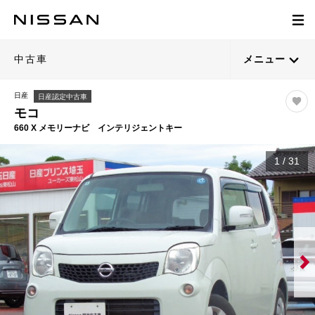
中古車
メニュー
日産
日産認定中古車
モコ
660 X メモリーナビ インテリジェントキー
1
/
31