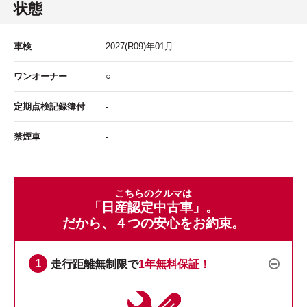
状態
車検
2027
(R09)年
01
月
ワンオーナー
○
定期点検記録簿付
-
禁煙車
-
こちらのクルマは
「日産認定中古車」。
だから、４つの安心をお約束。
走行距離無制限で
1年無料保証！