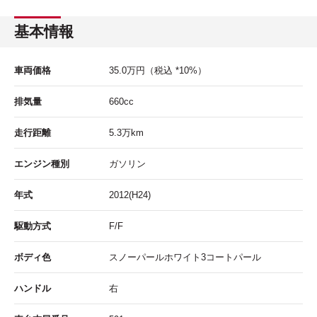
基本情報
車両価格
35.0
万円
（税込 *10%）
排気量
660cc
走行距離
5.3
万km
エンジン種別
ガソリン
年式
2012(H24)
駆動方式
F/F
ボディ色
スノーパールホワイト3コートパール
ハンドル
右