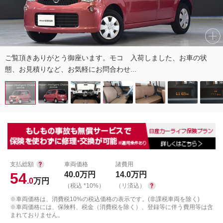
ご覧頂きありがとう御座います。モコ 入荷しました、お車の状
態、お見積りなど、お気軽にお問合わせ...
支払総額
車両価格
諸費用
54
40.0
万円
14.0
万円
.0
万円
（税込 *10%）
（リ済込）
※車両価格は、消費税10%の税込価格の表示です。(非課税車両を除く)
※車両価格には、保険料、税金（消費税を除く）、登録等に伴う費用等は含
まれておりません。