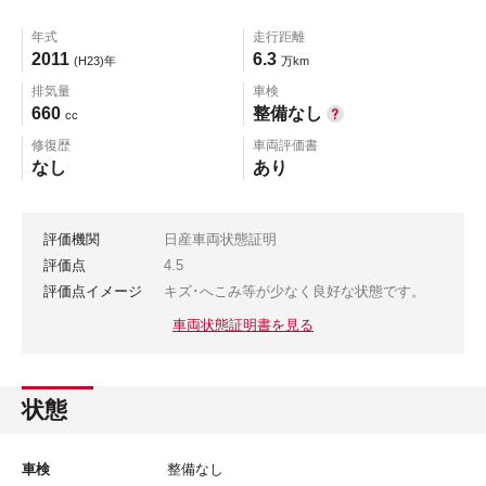
年式
走行距離
2011
6.3
(H23)年
万km
排気量
車検
660
整備なし
cc
修復歴
車両評価書
なし
あり
評価機関
日産車両状態証明
評価点
4.5
評価点イメージ
キズ･へこみ等が少なく良好な状態です。
車両状態証明書を見る
状態
車検
整備なし