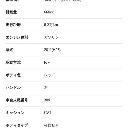
排気量
660cc
走行距離
6.3
万km
エンジン種別
ガソリン
年式
2011(H23)
駆動方式
F/F
ボディ色
レッド
ハンドル
右
車台末尾番号
309
ミッション
CVT
ボディタイプ
軽自動車