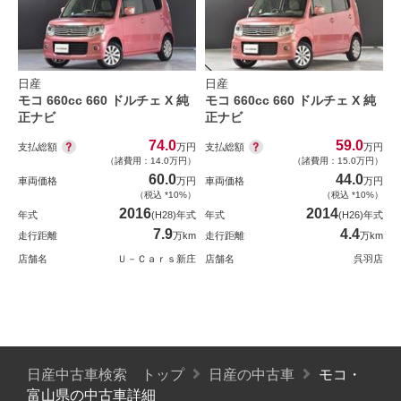
日産
日産
モコ 660cc 660 ドルチェ X 純
モコ 660cc 660 ドルチェ X 純
正ナビ
正ナビ
74.0
59.0
支払総額
支払総額
万円
万円
（諸費用：14.0万円）
（諸費用：15.0万円）
60.0
44.0
車両価格
万円
車両価格
万円
（税込 *10%）
（税込 *10%）
2016
2014
年式
(H28)年式
年式
(H26)年式
7.9
4.4
走行距離
万km
走行距離
万km
店舗名
Ｕ－Ｃａｒｓ新庄
店舗名
呉羽店
日産中古車検索 トップ
日産の中古車
モコ・
富山県の中古車詳細