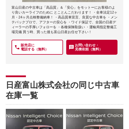
富山日産の中古車は「高品質」＆「安心」をモットーにお客様のよ
り良いカーライフのために とことんこだわります！ ・全車法定12ヶ
月・24ヶ月点検整備納車！ ・高品質車宣言、良質な中古車を ・メン
テパックプロで、アフターの安心を ・ワイド保証で、全国の日産デ
ィーラーの手厚いフォローを ・各種保険取扱い ・運輸局指定整備工
場完備 買う時、買った後も富山日産お任せ下さい！
販売店に
お問い合わせ・
電話する（無料）
見積依頼（無料）
日産富山株式会社の同じ中古車
在庫一覧