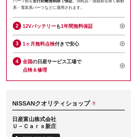
パーツ類を
走行距離無制限で保証
。消耗品・油脂類を除く駆動
系・電装系パーツなどに適用されます。
12Vバッテリー
も
1年間無料保証
1ヶ月無料点検
付きで安心
全国
の日産サービス工場で
点検＆修理
NISSANクオリティショップ
日産富山株式会社
Ｕ－Ｃａｒｓ新庄