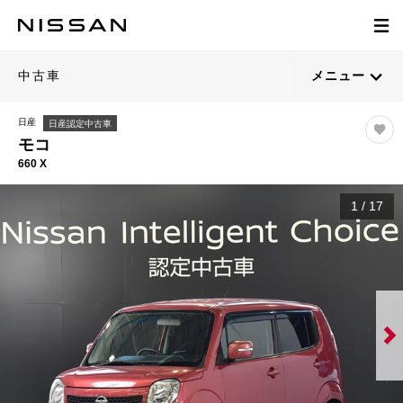
中古車
メニュー
日産
日産認定中古車
モコ
660 X
1
/
17