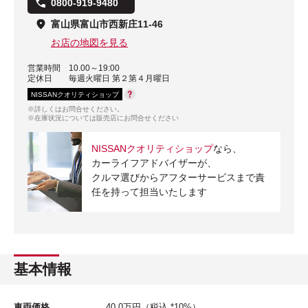
0800-919-9480
富山県富山市西新庄11-46
お店の地図を見る
営業時間
10.00～19:00
定休日
毎週火曜日 第２第４月曜日
NISSANクオリティショップ
※詳しくはお問合せください。
※在庫状況については販売店にお問合せください
NISSANクオリティショップ
なら、
カーライフアドバイザーが、
クルマ選びからアフターサービスまで責
任を持って担当いたします
基本情報
車両価格
40.0
万円
（税込 *10%）