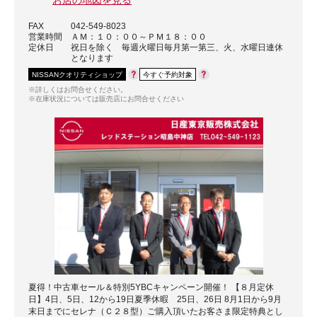
お店の地図を見る
FAX
042-549-8023
営業時間
ＡＭ：１０：００～ＰＭ１８：００
定休日
祝日を除く 毎週火曜日毎月第一第三、火、水曜日連休
となります
NISSANクオリティショップ
今すぐ予約対象
※詳しくはお問合せください。
※在庫状況については販売店にお問合せください
夏得！中古車セール＆特別5YBCキャンペーン開催！ 【８月定休
日】4日、5日、12から19日夏季休暇 25日、26日 8月1日から9月
末日までにセレナ（Ｃ２８型）ご購入頂いたお客さま限定特典とし