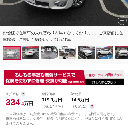
お陰様で在庫車の入れ替わりが早くなっております。ご来店前に在
庫確認、ご来店予約をいただければ幸...
支払総額
車両価格
諸費用
334
319.9
万円
14.5
万円
.4
万円
（税込 *10%）
（リ済込）
※車両価格は、消費税10%の税込価格の表示です。(非課税車両を除く)
※車両価格には、保険料、税金（消費税を除く）、登録等に伴う費用等は含
まれておりません。