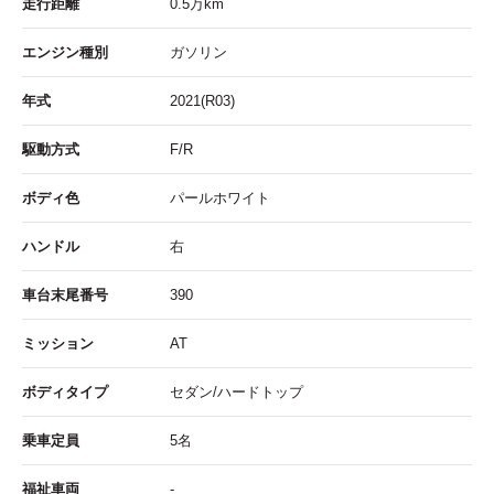
走行距離
0.5
万km
エンジン種別
ガソリン
年式
2021(R03)
駆動方式
F/R
ボディ色
パールホワイト
ハンドル
右
車台末尾番号
390
ミッション
AT
ボディタイプ
セダン/ハードトップ
乗車定員
5名
福祉車両
-