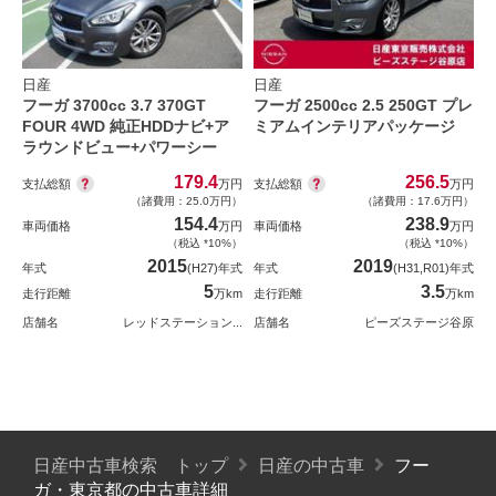
日産
日産
フーガ 3700cc 3.7 370GT
フーガ 2500cc 2.5 250GT プレ
FOUR 4WD 純正HDDナビ+ア
ミアムインテリアパッケージ
ラウンドビュー+パワーシー
179.4
256.5
支払総額
支払総額
万円
万円
（諸費用：25.0万円）
（諸費用：17.6万円）
154.4
238.9
車両価格
万円
車両価格
万円
（税込 *10%）
（税込 *10%）
2015
2019
年式
(H27)年式
年式
(H31,R01)年式
5
3.5
走行距離
万km
走行距離
万km
店舗名
レッドステーション...
店舗名
ピーズステージ谷原
日産中古車検索 トップ
日産の中古車
フー
ガ・東京都の中古車詳細