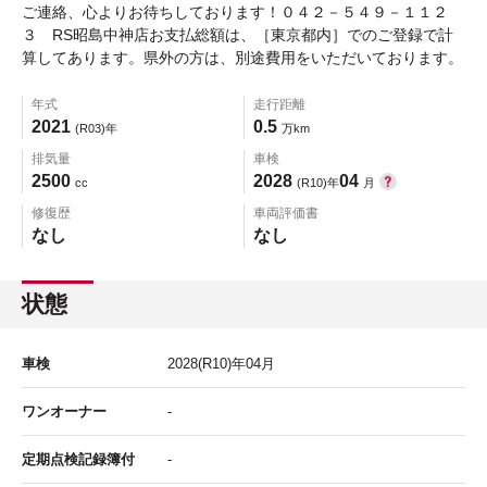
ご連絡、心よりお待ちしております！０４２－５４９－１１２
３ RS昭島中神店お支払総額は、［東京都内］でのご登録で計
算してあります。県外の方は、別途費用をいただいております。
年式
走行距離
2021
0.5
(R03)年
万km
排気量
車検
2500
2028
04
cc
(R10)年
月
修復歴
車両評価書
なし
なし
状態
車検
2028
(R10)年
04
月
ワンオーナー
-
定期点検記録簿付
-