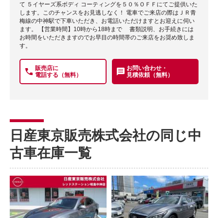
て ５イヤーズ系ボディ コーティングを５０％ＯＦＦにてご提供いた
します。このチャンスをお見逃しなく！ 電車でご来店の際はＪＲ青
梅線の中神駅で下車いただき、お電話いただけますとお迎えに伺い
ます。 【営業時間】10時から18時まで 書類説明、お手続きには
お時間をいただきますのでお早目の時間帯のご来店をお奨め致しま
す。
販売店に
お問い合わせ・
電話する（無料）
見積依頼（無料）
日産東京販売株式会社の同じ中
古車在庫一覧