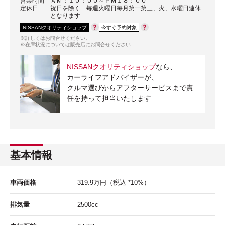
営業時間
ＡＭ：１０：００～ＰＭ１８：００
定休日
祝日を除く 毎週火曜日毎月第一第三、火、水曜日連休
となります
NISSANクオリティショップ
今すぐ予約対象
※詳しくはお問合せください。
※在庫状況については販売店にお問合せください
NISSANクオリティショップ
なら、
カーライフアドバイザーが、
クルマ選びからアフターサービスまで責
任を持って担当いたします
基本情報
車両価格
319.9
万円
（税込 *10%）
排気量
2500cc