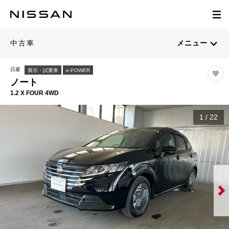
中古車
メニュー
日産
展示・試乗車
e-POWER
ノート
1.2 X FOUR 4WD
1
/
22