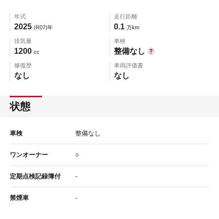
年式
走行距離
2025
0.1
(R07)年
万km
排気量
車検
1200
整備なし
cc
修復歴
車両評価書
なし
なし
状態
車検
整備なし
ワンオーナー
○
定期点検記録簿付
-
禁煙車
-