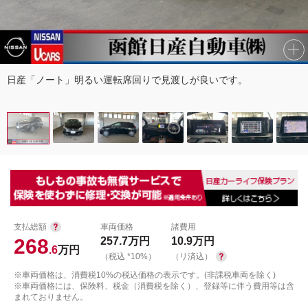
日産「ノート」明るい運転席回りで見渡しが良いです。
支払総額
車両価格
諸費用
268
257.7
万円
10.9
万円
.6
万円
（税込 *10%）
（リ済込）
※車両価格は、消費税10%の税込価格の表示です。(非課税車両を除く)
※車両価格には、保険料、税金（消費税を除く）、登録等に伴う費用等は含
まれておりません。