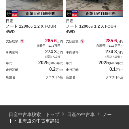
日産
日産
ノート 1200cc 1.2 X FOUR
ノート 1200cc 1.2 X FOUR
4WD
4WD
285.6
285.6
支払総額
支払総額
万円
万円
（諸費用：11.3万円）
（諸費用：11.3万円）
274.3
274.3
車両価格
万円
車両価格
万円
（税込 *10%）
（税込 *10%）
2025
2025
年式
(R07)年式
年式
(R07)年式
0.2
0.1
走行距離
万km
走行距離
万km
店舗名
クエスト5店
店舗名
クエスト5店
日産中古車検索 トップ
日産の中古車
ノー
ト・北海道の中古車詳細