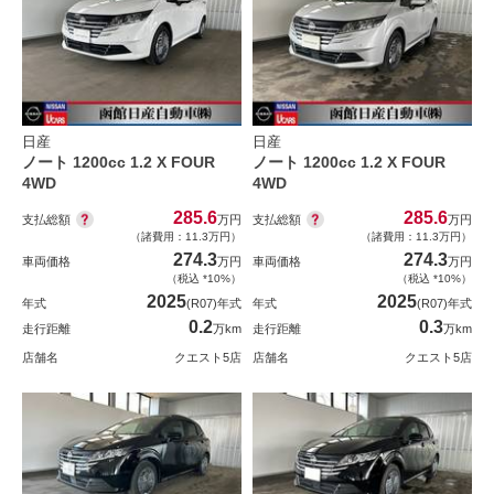
日産
日産
ノート 1200cc 1.2 X FOUR
ノート 1200cc 1.2 X FOUR
4WD
4WD
285.6
285.6
支払総額
支払総額
万円
万円
（諸費用：11.3万円）
（諸費用：11.3万円）
274.3
274.3
車両価格
万円
車両価格
万円
（税込 *10%）
（税込 *10%）
2025
2025
年式
(R07)年式
年式
(R07)年式
0.2
0.3
走行距離
万km
走行距離
万km
店舗名
クエスト5店
店舗名
クエスト5店