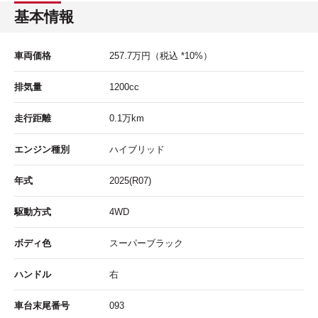
基本情報
車両価格
257.7
万円
（税込 *10%）
排気量
1200cc
走行距離
0.1
万km
エンジン種別
ハイブリッド
年式
2025(R07)
駆動方式
4WD
ボディ色
スーパーブラック
ハンドル
右
車台末尾番号
093