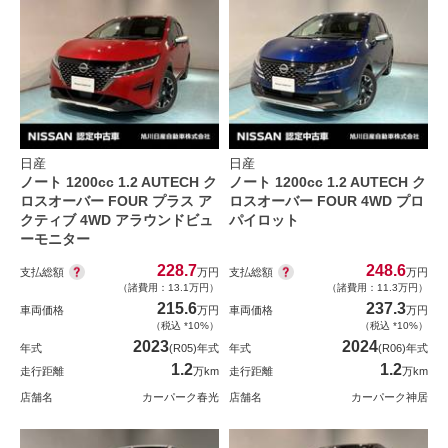
日産
日産
ノート 1200cc 1.2 AUTECH ク
ノート 1200cc 1.2 AUTECH ク
ロスオーバー FOUR プラス ア
ロスオーバー FOUR 4WD プロ
クティブ 4WD アラウンドビュ
パイロット
ーモニター
228.7
248.6
支払総額
支払総額
万円
万円
（諸費用：13.1万円）
（諸費用：11.3万円）
215.6
237.3
車両価格
万円
車両価格
万円
（税込 *10%）
（税込 *10%）
2023
2024
年式
(R05)年式
年式
(R06)年式
1.2
1.2
走行距離
万km
走行距離
万km
店舗名
カーパーク春光
店舗名
カーパーク神居