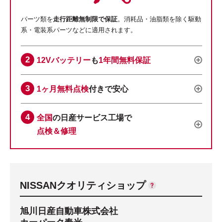
パーツ類を
走行距離無制限で保証
。消耗品・油脂類を除く駆動
系・電装系パーツなどに適用されます。
12Vバッテリー
も
1年間無料保証
1ヶ月無料点検
付きで安心
全国
の日産サービス工場で
点検＆修理
NISSANクオリティショップ
旭川日産自動車株式会社