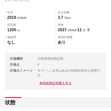
年式
走行距離
2018
3.7
(H30)年
万km
排気量
車検
1200
2027
11
cc
(R09)年
月
修復歴
車両評価書
なし
あり
評価機関
日産車両状態証明
評価点
4
評価点イメージ
キズ･へこみ等はあるが比較的良好な状態で
す。
車両状態証明書を見る
状態