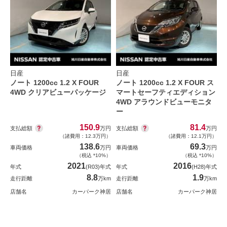
日産
日産
ノート 1200cc 1.2 X FOUR
ノート 1200cc 1.2 X FOUR ス
4WD クリアビューパッケージ
マートセーフティエディション
4WD アラウンドビューモニタ
ー
150.9
81.4
支払総額
支払総額
万円
万円
（諸費用：12.3万円）
（諸費用：12.1万円）
138.6
69.3
車両価格
万円
車両価格
万円
（税込 *10%）
（税込 *10%）
2021
2016
年式
(R03)年式
年式
(H28)年式
8.8
1.9
走行距離
万km
走行距離
万km
店舗名
カーパーク神居
店舗名
カーパーク神居