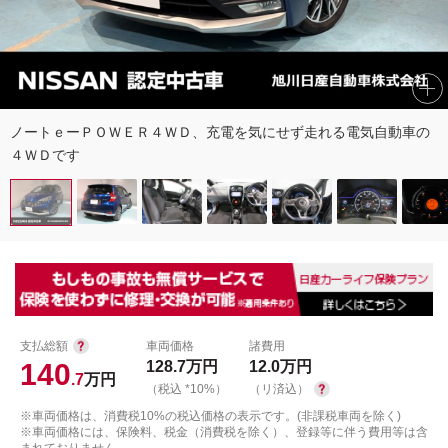
ノートｅーＰＯＷＥＲ４ＷＤ、充電を気にせず走れる電気自動車の
４ＷＤです
支払総額
車両価格
諸費用
140
128.7
万円
12.0
万円
.7
万円
（税込 *10%）
（リ済込）
※車両価格は、消費税10%の税込価格の表示です。(非課税車両を除く)
※車両価格には、保険料、税金（消費税を除く）、登録等に伴う費用等は含
まれておりません。