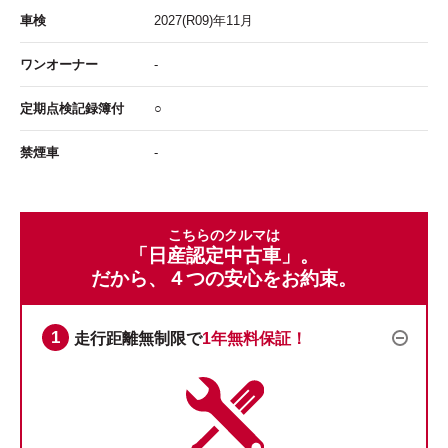
車検
2027
(R09)年
11
月
ワンオーナー
-
定期点検記録簿付
○
禁煙車
-
こちらのクルマは
「日産認定中古車」。
だから、４つの安心をお約束。
走行距離無制限で
1年無料保証！