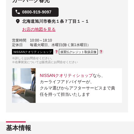
カーパーク春光
0800-919-9097
北海道旭川市春光１条７丁目１－１
お店の地図を見る
営業時間
10:00～18:10
定休日
毎週火曜日、水曜日(除く第1水曜日）
NISSANクオリティショップ
据置払クレジット取扱店舗
※詳しくはお問合せください。
※在庫状況については販売店にお問合せください
NISSANクオリティショップ
なら、
カーライフアドバイザーが、
クルマ選びからアフターサービスまで責
任を持って担当いたします
基本情報