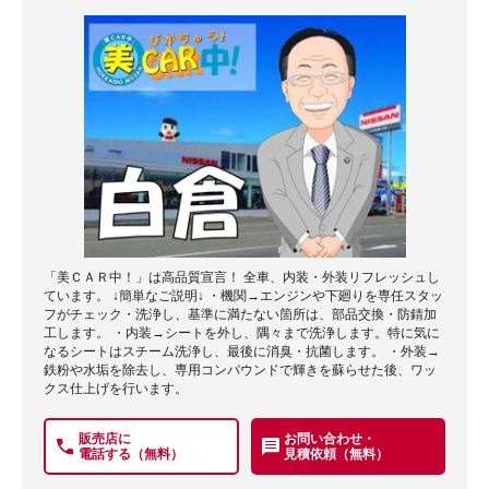
「美ＣＡＲ中！」は高品質宣言！ 全車、内装・外装リフレッシュし
ています。 ↓簡単なご説明↓ ・機関→エンジンや下廻りを専任スタッ
フがチェック・洗浄し、基準に満たない箇所は、部品交換・防錆加
工します。 ・内装→シートを外し、隅々まで洗浄します。特に気に
なるシートはスチーム洗浄し、最後に消臭・抗菌します。 ・外装→
鉄粉や水垢を除去し、専用コンパウンドで輝きを蘇らせた後、ワッ
クス仕上げを行います。
販売店に
お問い合わせ・
電話する（無料）
見積依頼（無料）