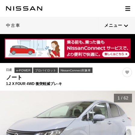
中古車
メニュー
日産
e-POWER
プロパイロット
NissanConnect対象車
ノート
1.2 X FOUR 4WD 衝突軽減ブレ-キ
1
/
62