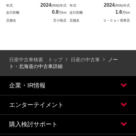
2024
2024
年式
(R06)年式
年式
(R06)年式
0.8
1.6
走行距離
万km
走行距離
万km
店舗名
苫小牧店
店舗名
Ｕ－Ｃａｒ発寒店
日産中古車検索 トップ
日産の中古車
ノー
ト・北海道の中古車詳細
企業・IR情報
エンターテイメント
購入検討サポート