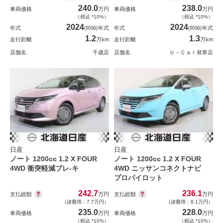
240.0
238.0
車両価格
万円
車両価格
万円
（税込 *10%）
（税込 *10%）
2024
2024
年式
(R06)年式
年式
(R06)年式
1.2
1.3
走行距離
万km
走行距離
万km
店舗名
千歳店
店舗名
Ｕ－Ｃａｒ発寒店
日産
日産
ノート 1200cc 1.2 X FOUR
ノート 1200cc 1.2 X FOUR
4WD 衝突軽減ブレ-キ
4WD ニッサンコネクトナビ
プロパイロット
242.7
236.1
支払総額
支払総額
万円
万円
（諸費用：7.7万円）
（諸費用：8.1万円）
235.0
228.0
車両価格
万円
車両価格
万円
（税込 *10%）
（税込 *10%）