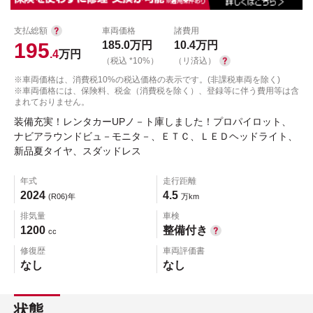
支払総額
車両価格
諸費用
195
185.0
万円
10.4
万円
.4
万円
（税込 *10%）
（リ済込）
※車両価格は、消費税10%の税込価格の表示です。(非課税車両を除く)
※車両価格には、保険料、税金（消費税を除く）、登録等に伴う費用等は含
まれておりません。
装備充実！レンタカーUPノ－ト庫しました！プロパイロット、
ナビアラウンドビュ－モニタ－、ＥＴＣ、ＬＥＤヘッドライト、
新品夏タイヤ、スダッドレス
年式
走行距離
2024
4.5
(R06)年
万km
排気量
車検
1200
整備付き
cc
修復歴
車両評価書
なし
なし
状態