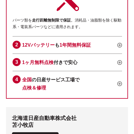
パーツ類を
走行距離無制限で保証
。消耗品・油脂類を除く駆動
系・電装系パーツなどに適用されます。
12Vバッテリー
も
1年間無料保証
1ヶ月無料点検
付きで安心
全国
の日産サービス工場で
点検＆修理
北海道日産自動車株式会社
苫小牧店