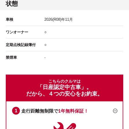
状態
車検
2026
(R08)年
11
月
ワンオーナー
○
定期点検記録簿付
○
禁煙車
-
こちらのクルマは
「日産認定中古車」。
だから、４つの安心をお約束。
走行距離無制限で
1年無料保証！