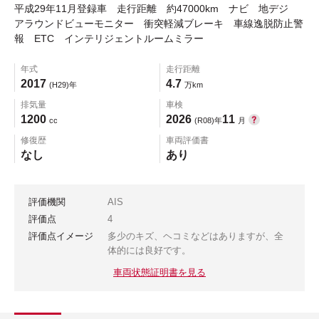
平成29年11月登録車 走行距離 約47000km ナビ 地デジ
アラウンドビューモニター 衝突軽減ブレーキ 車線逸脱防止警
報 ETC インテリジェントルームミラー
年式
走行距離
2017
4.7
(H29)年
万km
排気量
車検
1200
2026
11
cc
(R08)年
月
修復歴
車両評価書
なし
あり
評価機関
AIS
評価点
4
評価点イメージ
多少のキズ、ヘコミなどはありますが、全
体的には良好です。
車両状態証明書を見る