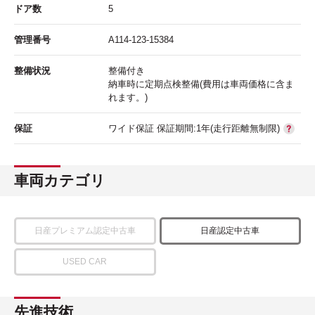
ドア数
5
管理番号
A114-123-15384
整備状況
整備付き
納車時に定期点検整備(費用は車両価格に含ま
れます。)
保証
ワイド保証 保証期間:1年(走行距離無制限)
車両カテゴリ
日産プレミアム認定中古車
日産認定中古車
USED CAR
先進技術