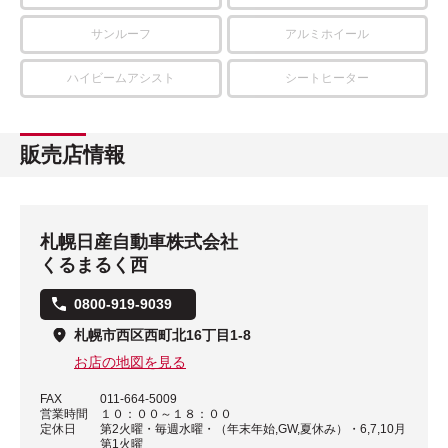
サンルーフ
アルミホイール
ハイビームアシスト
シートヒーター
販売店情報
札幌日産自動車株式会社
くるまるく西
0800-919-9039
札幌市西区西町北16丁目1-8
お店の地図を見る
FAX
011-664-5009
営業時間
１０：００～１８：００
定休日
第2火曜・毎週水曜・（年末年始,GW,夏休み）・6,7,10月
第1火曜