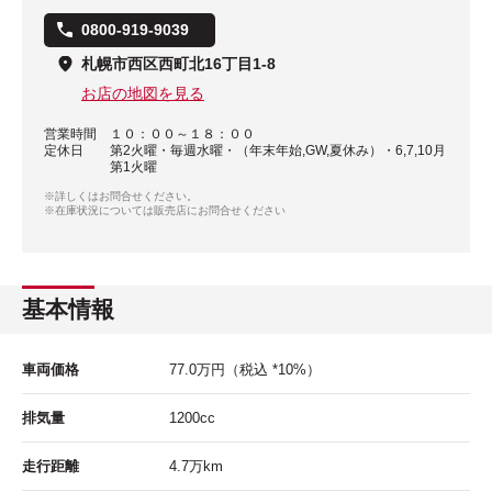
0800-919-9039
札幌市西区西町北16丁目1-8
お店の地図を見る
営業時間
１０：００～１８：００
定休日
第2火曜・毎週水曜・（年末年始,GW,夏休み）・6,7,10月
第1火曜
※詳しくはお問合せください。
※在庫状況については販売店にお問合せください
基本情報
車両価格
77.0
万円
（税込 *10%）
排気量
1200cc
走行距離
4.7
万km