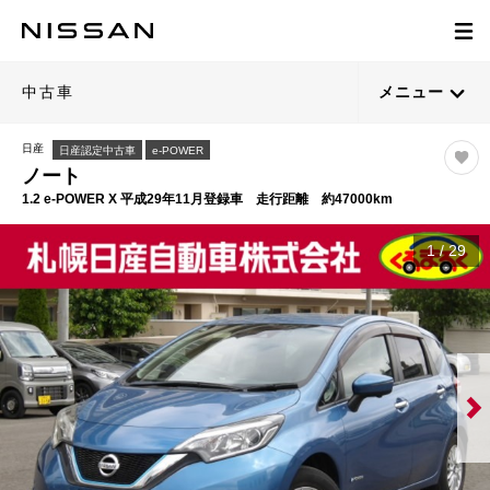
中古車
メニュー
日産
日産認定中古車
e-POWER
ノート
1.2 e-POWER X 平成29年11月登録車 走行距離 約47000km
1
/
29