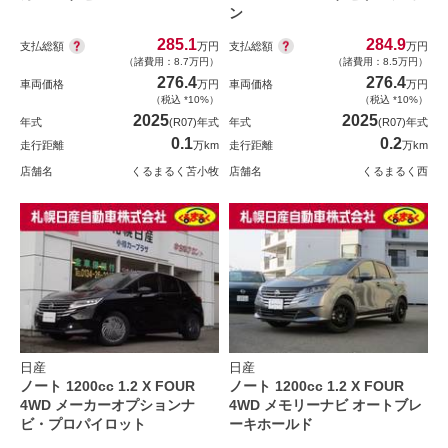
ン
285.1
284.9
支払総額
支払総額
万円
万円
（諸費用：8.7万円）
（諸費用：8.5万円）
276.4
276.4
車両価格
万円
車両価格
万円
（税込 *10%）
（税込 *10%）
2025
2025
年式
(R07)年式
年式
(R07)年式
0.1
0.2
走行距離
万km
走行距離
万km
店舗名
くるまるく苫小牧
店舗名
くるまるく西
日産
日産
ノート 1200cc 1.2 X FOUR
ノート 1200cc 1.2 X FOUR
4WD メーカーオプションナ
4WD メモリーナビ オートブレ
ビ・プロパイロット
ーキホールド