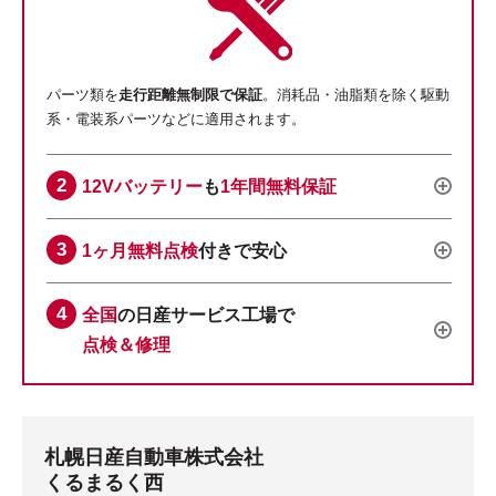
パーツ類を
走行距離無制限で保証
。消耗品・油脂類を除く駆動
系・電装系パーツなどに適用されます。
12Vバッテリー
も
1年間無料保証
1ヶ月無料点検
付きで安心
全国
の日産サービス工場で
点検＆修理
札幌日産自動車株式会社
くるまるく西