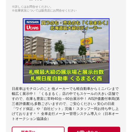
※詳しくはお問合せください。
※在庫状況については販売店にお問合せください
日産車はモチロンのこと 他メーカーでも軽自動車からミニバンまで
幅広く展示中！ 「くるまるく」店の中でもスケールの大きい店舗で
すので、在庫も豊富に常時40台～60台展示中！ AIS評価書付車両(第
三者評価書)も多数ございますので、ご安心ください♪ 安心の日産
「ワイド保証」や「自社ピット」完備！ スタッフ一同お待ち申し上
げております＾＾ 全車走行メーター管理システム導入☆（日本オー
トオークション協議会）