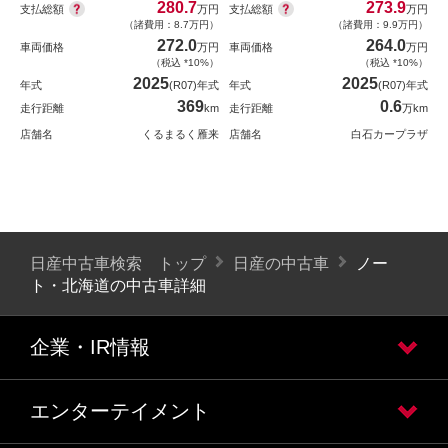
280.7
273.9
支払総額
支払総額
万円
万円
（諸費用：8.7万円）
（諸費用：9.9万円）
272.0
264.0
車両価格
万円
車両価格
万円
（税込 *10%）
（税込 *10%）
2025
2025
年式
(R07)年式
年式
(R07)年式
369
0.6
走行距離
km
走行距離
万km
店舗名
くるまるく雁来
店舗名
白石カープラザ
日産中古車検索 トップ
日産の中古車
ノー
ト・北海道の中古車詳細
企業・IR情報
エンターテイメント