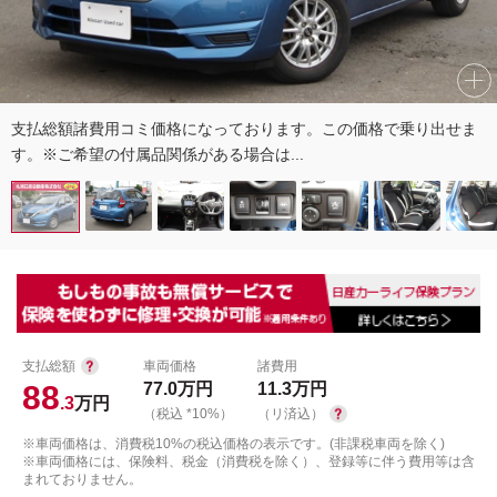
支払総額諸費用コミ価格になっております。この価格で乗り出せま
す。※ご希望の付属品関係がある場合は...
支払総額
車両価格
諸費用
88
77.0
万円
11.3
万円
.3
万円
（税込 *10%）
（リ済込）
※車両価格は、消費税10%の税込価格の表示です。(非課税車両を除く)
※車両価格には、保険料、税金（消費税を除く）、登録等に伴う費用等は含
まれておりません。