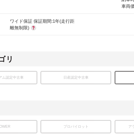
車両
ワイド保証 保証期間:1年(走行距
離無制限)
ゴリ
アム認定中古車
日産認定中古車
POWER
プロパイロット
ア