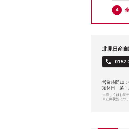
北見日産自
0157-
営業時間
10：
定休日
第１
※詳しくはお問
※在庫状況につ