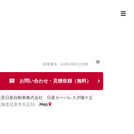
定中古車ラインナップ
購入サポート
お役立ち情報
MOR
管理番号：A190-003-11308
お問い合わせ・見積依頼（無料）
北見日産自動車株式会社 日産カーパレス夕陽ケ丘
北海道北見市大正51