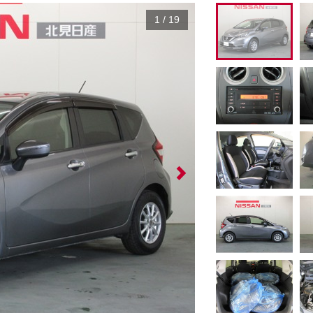
1
/
19