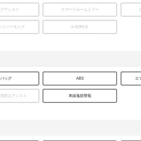
ングアシスト
スマートルームミラー
ットパーキング
e-4ORCE
アバッグ
ABS
エ
衝突防止アシスト
車線逸脱警報