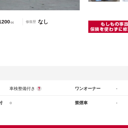
1200
なし
修復歴
cc
車検整備付き
ワンオーナー
-
付
○
禁煙車
-