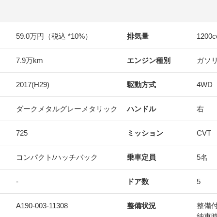
59.0万円（税込 *10%）
排気量
1200
c
7.9万km
エンジン種別
ガソ
2017(H29)
駆動方式
4WD
ダークメタルグレーメタリック
ハンドル
右
725
ミッション
CVT
コンパクト/ハッチバック
乗車定員
5名
-
ドア数
5
A190-003-11308
整備状況
整備
納車