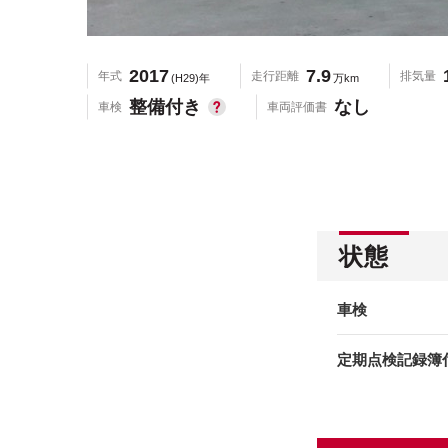
2017
7.9
年式
走行距離
排気量
(H29)年
万km
整備付き
なし
車検
車両評価書
状態
車検
定期点検記録簿