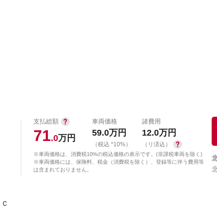
中古車を探す
店舗から探す
日産の中古車とは
認
P
支払総額
車両価格
諸費用
71
59.0
万円
12.0
万円
.0
万円
（税込 *10%）
（リ済込）
※車両価格は、消費税10%の税込価格の表示です。(非課税車両を除く)
※車両価格には、保険料、税金（消費税を除く）、登録等に伴う費用等
は含まれておりません。
ＤＣ