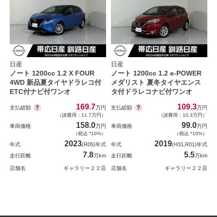
日産
日産
ノート 1200cc 1.2 X FOUR
ノート 1200cc 1.2 e-POWER
4WD 新品夏タイヤドラレコ付
メダリスト 夏冬タイヤエンス
ETC付ナビ付ワンオ
タ付ドラレコナビ付ワンオ
169.7
109.3
支払総額
支払総額
万円
万円
（諸費用：11.7万円）
（諸費用：10.3万円）
158.0
99.0
車両価格
万円
車両価格
万円
（税込 *10%）
（税込 *10%）
2023
2019
年式
(R05)年式
年式
(H31,R01)年式
7.8
5.5
走行距離
万km
走行距離
万km
店舗名
ギャラリー２２店
店舗名
ギャラリー２２店