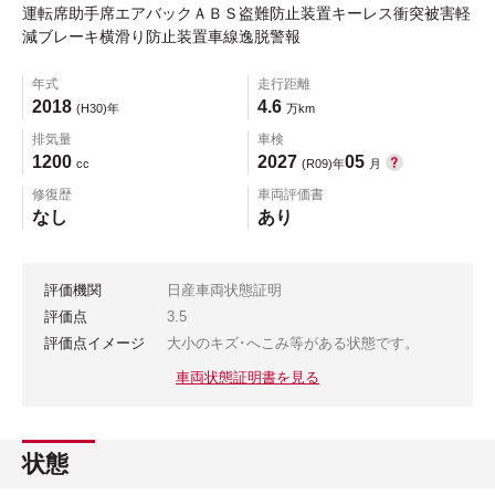
運転席助手席エアバックＡＢＳ盗難防止装置キーレス衝突被害軽
減ブレーキ横滑り防止装置車線逸脱警報
年式
走行距離
2018
4.6
(H30)年
万km
排気量
車検
1200
2027
05
cc
(R09)年
月
修復歴
車両評価書
なし
あり
評価機関
日産車両状態証明
評価点
3.5
評価点イメージ
大小のキズ･へこみ等がある状態です。
車両状態証明書を見る
状態