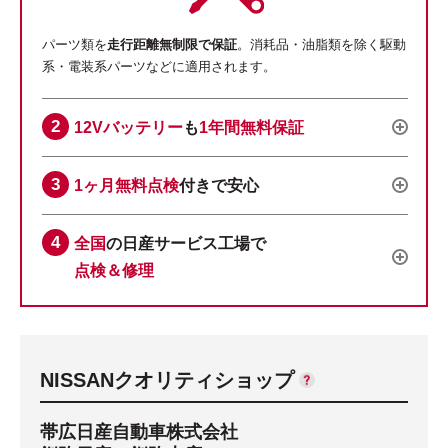
パーツ類を
走行距離無制限で保証
。消耗品・油脂類を除く駆動
系・電装系パーツなどに適用されます。
12Vバッテリー
も
1年間無料保証
1ヶ月無料点検
付きで安心
全国
の日産サービス工場で
点検＆修理
NISSANクオリティショップ
帯広日産自動車株式会社