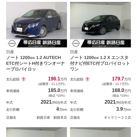
日産
日産
ノート 1200cc 1.2 AUTECH
ノート 1200cc 1.2 X エンスタ
ETC付シートH付きワンオーナ
付ナビ付ETC付プロパイロット
ープロパイロッ
ワン
196.1
179.7
支払総額
支払総額
万円
万円
（諸費用：11.1万円）
（諸費用：11.7万円）
185.0
168.0
車両価格
万円
車両価格
万円
（税込 *10%）
（税込 *10%）
2021
2021
年式
(R03)年式
年式
(R03)年式
4
3.9
走行距離
万km
走行距離
万km
店舗名
釧路日産 釧路本店
店舗名
ギャラリー２２店