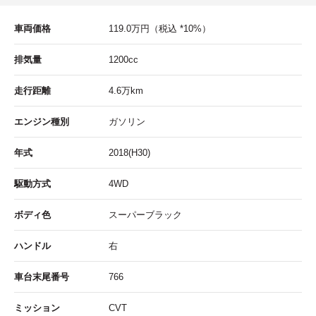
車両価格
119.0
万円
（税込 *10%）
排気量
1200cc
走行距離
4.6
万km
エンジン種別
ガソリン
年式
2018(H30)
駆動方式
4WD
ボディ色
スーパーブラック
ハンドル
右
車台末尾番号
766
ミッション
CVT