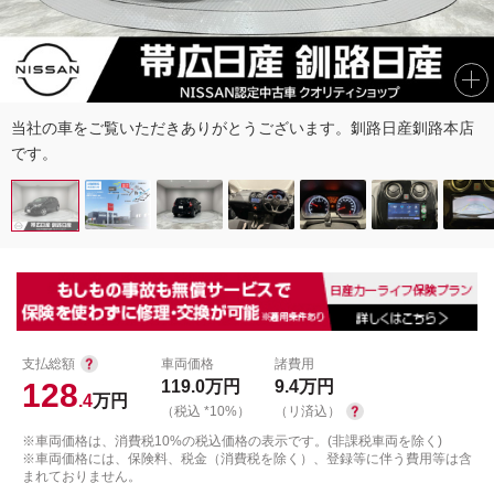
当社の車をご覧いただきありがとうございます。釧路日産釧路本店
です。
支払総額
車両価格
諸費用
128
119.0
万円
9.4
万円
.4
万円
（税込 *10%）
（リ済込）
※車両価格は、消費税10%の税込価格の表示です。(非課税車両を除く)
※車両価格には、保険料、税金（消費税を除く）、登録等に伴う費用等は含
まれておりません。