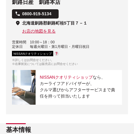
釧路日産 釧路本店
0800-919-5134
北海道釧路郡釧路町桂5丁目７－１
お店の地図を見る
営業時間
10:00～18：00
定休日
毎週火曜日・第1月曜日・月曜日祝日
NISSANクオリティショップ
※詳しくはお問合せください。
※在庫状況については販売店にお問合せください
NISSANクオリティショップ
なら、
カーライフアドバイザーが、
クルマ選びからアフターサービスまで責
任を持って担当いたします
基本情報