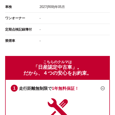
車検
2027
(R09)年
05
月
ワンオーナー
-
定期点検記録簿付
-
禁煙車
-
こちらのクルマは
「日産認定中古車」。
だから、４つの安心をお約束。
走行距離無制限で
1年無料保証！