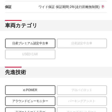
保証
ワイド保証 保証期間:2年(走行距離無制限)
車両カテゴリ
日産プレミアム認定中古車
日産認定中古車
USED CAR
先進技術
e-POWER
プロパイロット
アラウンドビューモニター
パーキングアシスト
スマートルームミラー
クルーズコントロール