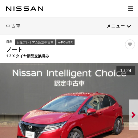
中古車
メニュー
日産
日産プレミアム認定中古車
e-POWER
ノート
1.2 X タイヤ新品交換済み
1
/
24