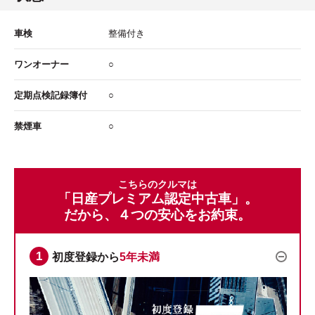
車検
整備付き
ワンオーナー
○
定期点検記録簿付
○
禁煙車
○
こちらのクルマは
「日産プレミアム認定中古車」。
だから、４つの安心をお約束。
初度登録から
5年未満