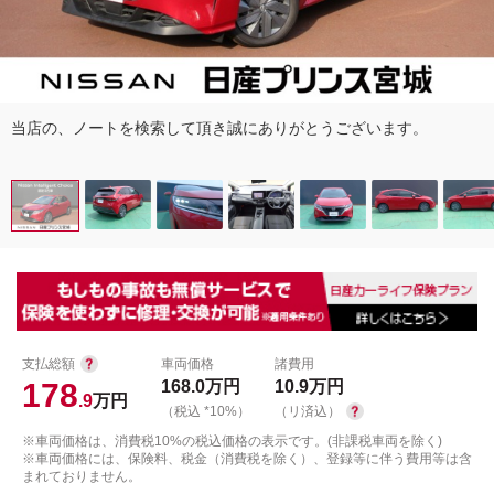
当店の、ノートを検索して頂き誠にありがとうございます。
支払総額
車両価格
諸費用
178
168.0
万円
10.9
万円
.9
万円
（税込 *10%）
（リ済込）
※車両価格は、消費税10%の税込価格の表示です。(非課税車両を除く)
※車両価格には、保険料、税金（消費税を除く）、登録等に伴う費用等は含
まれておりません。