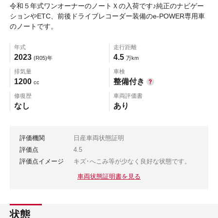
令和５年式ワンオーナーのノートＸの入荷です♪純正のナビゲー
ションやETC、前後ドライブレコーダー装備のe-POWER専用車
のノートです。
年式
走行距離
2023
4.5
(R05)年
万km
排気量
車検
1200
整備付き
cc
修復歴
車両評価書
なし
あり
評価機関
日産車両状態証明
評価点
4.5
評価点イメージ
キズ･へこみ等が少なく良好な状態です。
車両状態証明書を見る
状態