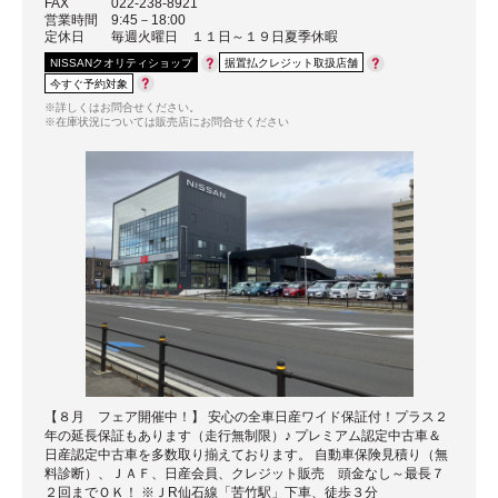
FAX
022-238-8921
営業時間
9:45－18:00
定休日
毎週火曜日 １１日～１９日夏季休暇
NISSANクオリティショップ
据置払クレジット取扱店舗
今すぐ予約対象
※詳しくはお問合せください。
※在庫状況については販売店にお問合せください
【８月 フェア開催中！】 安心の全車日産ワイド保証付！プラス２
年の延長保証もあります（走行無制限）♪ プレミアム認定中古車＆
日産認定中古車を多数取り揃えております。 自動車保険見積り（無
料診断）、ＪＡＦ、日産会員、クレジット販売 頭金なし～最長７
２回までＯＫ！ ※ＪR仙石線「苦竹駅」下車、徒歩３分