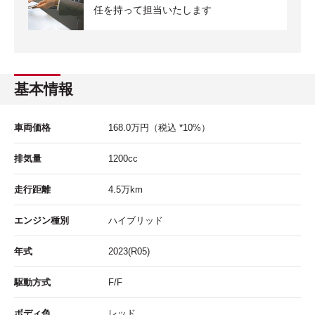
任を持って担当いたします
基本情報
車両価格
168.0
万円
（税込 *10%）
排気量
1200cc
走行距離
4.5
万km
エンジン種別
ハイブリッド
年式
2023(R05)
駆動方式
F/F
ボディ色
レッド