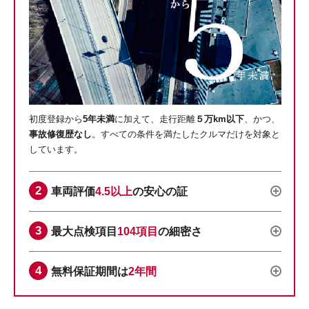
初度登録から
5年未満
に加えて、走行距離
５万km以下
、かつ、
事故修復歴なし
。すべての条件を満たしたクルマだけを対象と
しています。
車両評価
4.5以上
の安心の証
最大点検項目
104項目
の細密さ
無料保証期間は
2年間