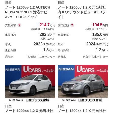
日産
日産
ノート 1200cc 1.2 AUTECH
ノート 1200cc 1.2 X 元当社社
NISSANCONECT対応ナビ
有車/アラウンドビュー/LEDラ
AVM SOSスイッチ
イト
214.7
194.5
支払総額
支払総額
万円
万円
（諸費用：11.9万円）
（諸費用：9.5万円）
202.8
185.0
車両価格
万円
車両価格
万円
（税込 *10%）
（税込 *10%）
2023
2024
年式
(R05)年式
年式
(R06)年式
1.8
1.2
走行距離
万km
走行距離
万km
店舗名
多賀城中古車センター
店舗名
名取中古車センター
日産
日産
ノート 1200cc 1.2 X 元当社社
ノート 1200cc 1.2 X 元当社社