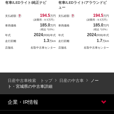
有車/LEDライト/純正ナビ
有車/LEDライト/アラウンドビ
ュー
194.5
194.5
支払総額
支払総額
万円
万円
（諸費用：9.5万円）
（諸費用：9.5万円）
185.0
185.0
車両価格
万円
車両価格
万円
（税込 *10%）
（税込 *10%）
2024
2024
年式
(R06)年式
年式
(R06)年式
1.3
1.7
走行距離
万km
走行距離
万km
店舗名
名取中古車センター
店舗名
名取中古車センター
日産中古車検索 トップ
日産の中古車
ノー
ト・宮城県の中古車詳細
企業・IR情報