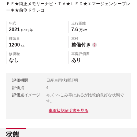
ＦＦ★純正メモリーナビ・ＴＶ★ＬＥＤ★エマージェンシーブレ
ーキ★前側ドラレコ
年式
走行距離
2021
7.6
(R03)年
万km
排気量
車検
1200
整備付き
cc
修復歴
車両評価書
なし
あり
評価機関
日産車両状態証明
評価点
4
評価点イメージ
キズ･へこみ等はあるが比較的良好な状態で
す。
車両状態証明書を見る
状態