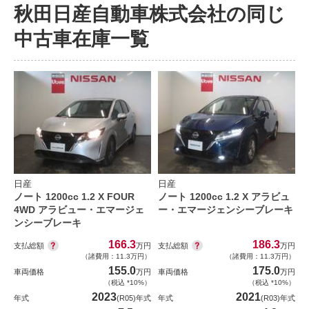
秋田日産自動車株式会社の同じ
中古車在庫一覧
日産
日産
ノート 1200cc 1.2 X FOUR
ノート 1200cc 1.2 X アラビュ
4WD アラビュー・エマージェ
ー・エマージェンシーブレーキ
ンシーブレーキ
166.3
186.3
支払総額
支払総額
万円
万円
（諸費用：11.3万円）
（諸費用：11.3万円）
155.0
175.0
車両価格
万円
車両価格
万円
（税込 *10%）
（税込 *10%）
2023
2021
年式
(R05)年式
年式
(R03)年式