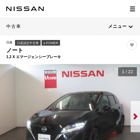
中古車
メニュー
日産
日産認定中古車
e-POWER
ノート
1.2 X エマージェンシーブレーキ
1
/
22