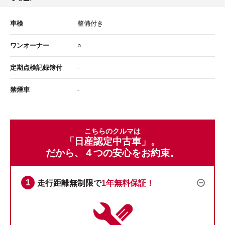
車検
整備付き
ワンオーナー
○
定期点検記録簿付
-
禁煙車
-
こちらのクルマは
「日産認定中古車」。
だから、４つの安心をお約束。
走行距離無制限で
1年無料保証！