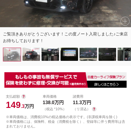
ご覧頂きありがとうございます！この度ノート入荷しました♪ご来店
お待ちしております！
支払総額
車両価格
諸費用
149
138.0
万円
11.3
万円
.3
万円
（税込 *10%）
（リ済込）
※車両価格は、消費税10%の税込価格の表示です。(非課税車両を除く)
※車両価格には、保険料、税金（消費税を除く）、登録等に伴う費用等は含
まれておりません。