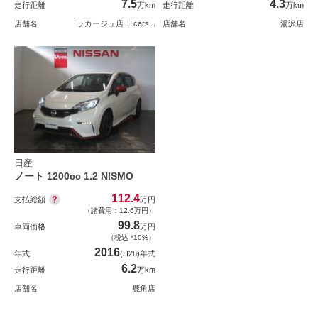
7.5
4.3
走行距離
万km
走行距離
万km
店舗名
ラカージュ店 Ｕcars...
店舗名
湯沢店
日産
ノート 1200cc 1.2 NISMO
112.4
支払総額
万円
（諸費用：12.6万円）
99.8
車両価格
万円
（税込 *10%）
2016
年式
(H28)年式
6.2
走行距離
万km
店舗名
鹿角店