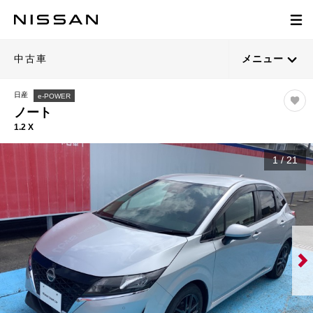
中古車
メニュー
日産
e-POWER
ノート
1.2 X
1
/
21