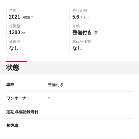
年式
走行距離
2021
5.6
(R03)年
万km
排気量
車検
1200
整備付き
cc
修復歴
車両評価書
なし
なし
状態
車検
整備付き
ワンオーナー
○
定期点検記録簿付
-
禁煙車
-