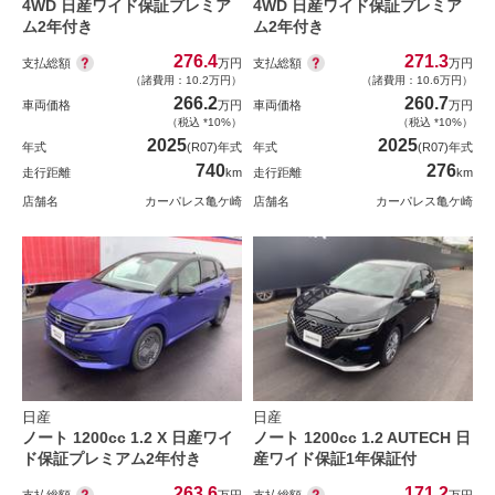
4WD 日産ワイド保証プレミア
4WD 日産ワイド保証プレミア
ム2年付き
ム2年付き
276.4
271.3
支払総額
支払総額
万円
万円
（諸費用：10.2万円）
（諸費用：10.6万円）
266.2
260.7
車両価格
万円
車両価格
万円
（税込 *10%）
（税込 *10%）
2025
2025
年式
(R07)年式
年式
(R07)年式
740
276
走行距離
km
走行距離
km
店舗名
カーパレス亀ケ崎
店舗名
カーパレス亀ケ崎
日産
日産
ノート 1200cc 1.2 X 日産ワイ
ノート 1200cc 1.2 AUTECH 日
ド保証プレミアム2年付き
産ワイド保証1年保証付
263.6
171.2