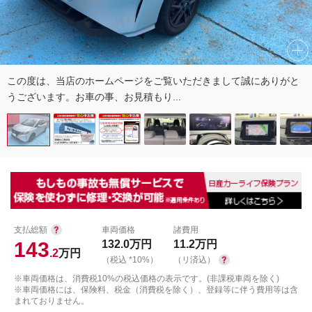
この度は、当店のホームページをご覧いただきまして誠にありがと
うございます。お車の事、お見積もり...
支払総額
車両価格
諸費用
143
132.0
万円
11.2
万円
.2
万円
（税込 *10%）
（リ済込）
※車両価格は、消費税10%の税込価格の表示です。(非課税車両を除く)
※車両価格には、保険料、税金（消費税を除く）、登録等に伴う費用等は含
まれておりません。