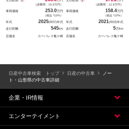
支払総額
支払総額
万円
万円
（諸費用：10.6万円）
（諸費用：12.8万円）
253.0
158.4
車両価格
万円
車両価格
万円
（税込 *10%）
（税込 *10%）
2025
2021
年式
(R07)年式
年式
(R03)年式
545
5
走行距離
km
走行距離
万km
店舗名
カーパレス亀ケ崎
店舗名
カーパレス亀ケ崎
日産中古車検索 トップ
日産の中古車
ノー
ト・山形県の中古車詳細
企業・IR情報
エンターテイメント