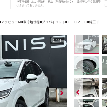
※車両価格には、保険料、税金（消費税を除く）、登録等に伴う費用等
は含まれておりません。
■アラビューＭ■寒冷地仕様■プロパイロット■ＥＴＣ２，０■純正ド
1
/
41