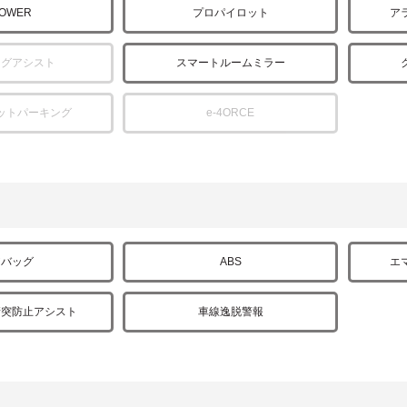
POWER
プロパイロット
ア
ングアシスト
スマートルームミラー
ットパーキング
e-4ORCE
アバッグ
ABS
エ
衝突防止アシスト
車線逸脱警報