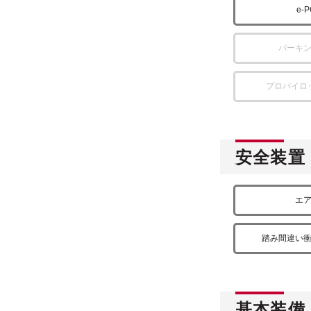
e-
パーキ
プロパイロ
安全装置
エ
踏み間違い
基本装備