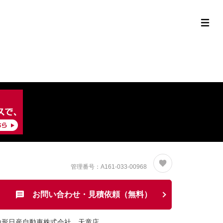
定中古車ラインナップ
購入サポート
お役立ち情報
MOR
管理番号：A161-033-00968
お問い合わせ・見積依頼（無料）
山形日産自動車株式会社 天童店