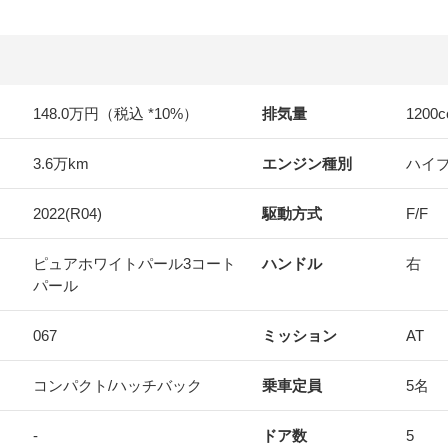
148.0万円（税込 *10%）
排気量
1200
c
3.6万km
エンジン種別
ハイ
2022(R04)
駆動方式
F/F
ピュアホワイトパール3コート
ハンドル
右
パール
067
ミッション
AT
コンパクト/ハッチバック
乗車定員
5名
-
ドア数
5