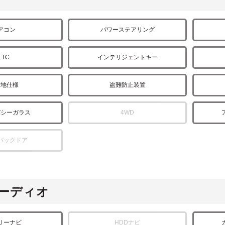
アコン
パワーステアリング
ETC
インテリジェントキー
冷地仕様
盗難防止装置
バシーガラス
4WD
バックドア
ーディオ
リーナビ
HDDナビ