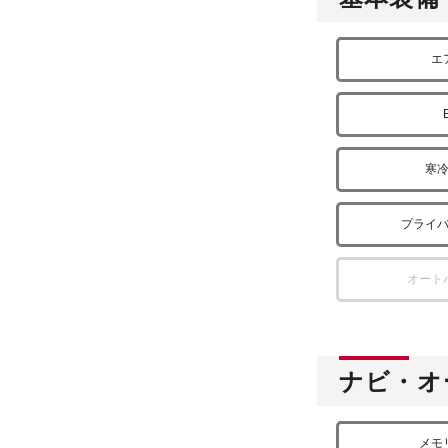
エ
寒
プライ
オート
ナビ・オ
メモ