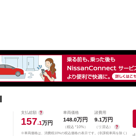
中古車を探す
店舗から探す
日産の中古車とは
認
P
支払総額
車両価格
諸費用
157
148.0
万円
9.1
万円
.1
万円
（税込 *10%）
（リ済込）
※車両価格は、消費税10%の税込価格の表示です。(非課税車両を除く)