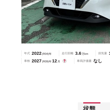
2022
3.6
年式
走行距離
排気量
(R04)年
万km
2027
12
なし
車検
車両評価書
(R09)年
月
状態