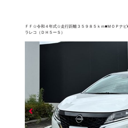
ＦＦ☆令和４年式☆走行距離３５９８５ｋｍ■ＭＯＰナビ
ラレコ（ＤＨ５ーＳ）