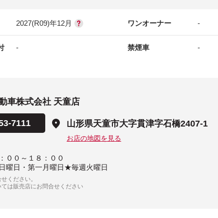
2027(R09)年12月
ワンオーナー
-
付
-
禁煙車
-
動車株式会社 天童店
53-7111
山形県天童市大字貫津字石橋2407-1
お店の地図を見る
：００～１８：００
日曜日・第一月曜日★毎週火曜日
合せください。
いては販売店にお問合せください