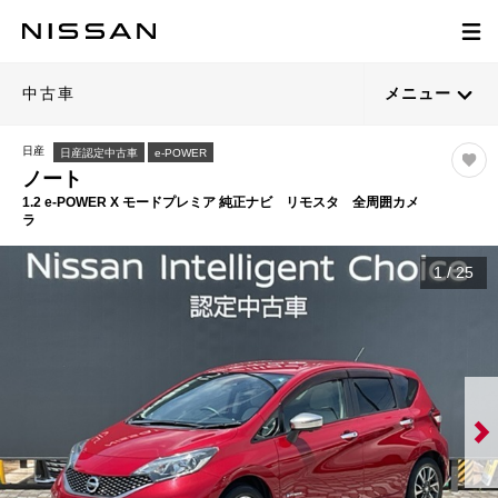
中古車
メニュー
日産
日産認定中古車
e-POWER
ノート
1.2 e-POWER X モードプレミア 純正ナビ リモスタ 全周囲カメ
ラ
1
/
25