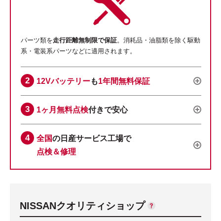
パーツ類を
走行距離無制限で保証
。消耗品・油脂類を除く駆動
系・電装系パーツなどに適用されます。
12Vバッテリー
も
1年間無料保証
1ヶ月無料点検
付きで安心
全国
の日産サービス工場で
点検＆修理
NISSANクオリティショップ