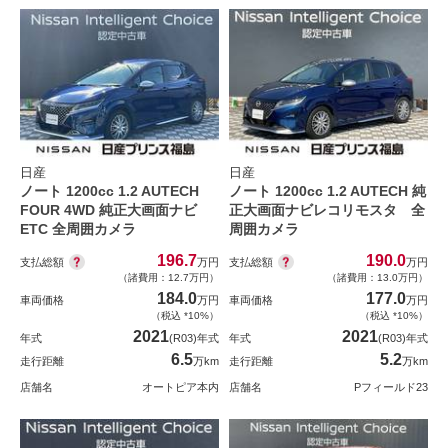
日産
日産
ノート 1200cc 1.2 AUTECH
ノート 1200cc 1.2 AUTECH 純
FOUR 4WD 純正大画面ナビ
正大画面ナビレコリモスタ 全
ETC 全周囲カメラ
周囲カメラ
196.7
190.0
支払総額
支払総額
万円
万円
（諸費用：12.7万円）
（諸費用：13.0万円）
184.0
177.0
車両価格
万円
車両価格
万円
（税込 *10%）
（税込 *10%）
2021
2021
年式
(R03)年式
年式
(R03)年式
6.5
5.2
走行距離
万km
走行距離
万km
店舗名
オートピア本内
店舗名
Pフィールド23