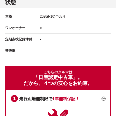
状態
車検
2028
(R10)年
05
月
ワンオーナー
○
定期点検記録簿付
-
禁煙車
-
こちらのクルマは
「日産認定中古車」。
だから、４つの安心をお約束。
走行距離無制限で
1年無料保証！