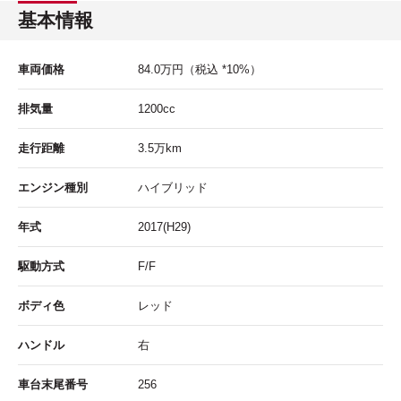
基本情報
車両価格
84.0
万円
（税込 *10%）
排気量
1200cc
走行距離
3.5
万km
エンジン種別
ハイブリッド
年式
2017(H29)
駆動方式
F/F
ボディ色
レッド
ハンドル
右
車台末尾番号
256