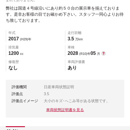
弊社は国道４号線沿いにあり約５０台の展示車を揃えておりま
す。是非お客様の目でお確かめ下さい。スタッフ一同心よりお待
ち致しております。
年式
走行距離
2017
3.5
(H29)年
万km
排気量
車検
1200
2028
05
cc
(R10)年
月
修復歴
車両評価書
なし
あり
評価機関
日産車両状態証明
評価点
3.5
評価点イメージ
大小のキズ･へこみ等がある状態です。
車両状態証明書を見る