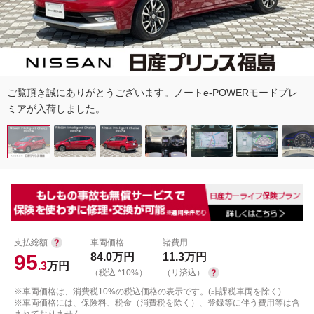
ご覧頂き誠にありがとうございます。ノートe-POWERモードプレ
ミアが入荷しました。
支払総額
車両価格
諸費用
95
84.0
万円
11.3
万円
.3
万円
（税込 *10%）
（リ済込）
※車両価格は、消費税10%の税込価格の表示です。(非課税車両を除く)
※車両価格には、保険料、税金（消費税を除く）、登録等に伴う費用等は含
まれておりません。