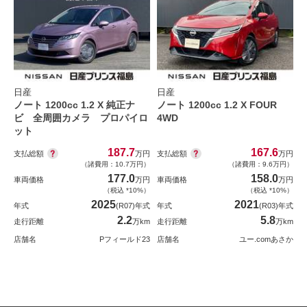
日産
日産
ノート 1200cc 1.2 X 純正ナ
ノート 1200cc 1.2 X FOUR
ビ 全周囲カメラ プロパイロ
4WD
ット
187.7
167.6
支払総額
支払総額
万円
万円
（諸費用：10.7万円）
（諸費用：9.6万円）
177.0
158.0
車両価格
万円
車両価格
万円
（税込 *10%）
（税込 *10%）
2025
2021
年式
(R07)年式
年式
(R03)年式
2.2
5.8
走行距離
万km
走行距離
万km
店舗名
Pフィールド23
店舗名
ユー.comあさか