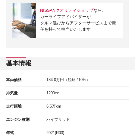
NISSANクオリティショップ
なら、
カーライフアドバイザーが、
クルマ選びからアフターサービスまで責
任を持って担当いたします
基本情報
車両価格
184.0
万円
（税込 *10%）
排気量
1200cc
走行距離
6.5
万km
エンジン種別
ハイブリッド
年式
2021(R03)