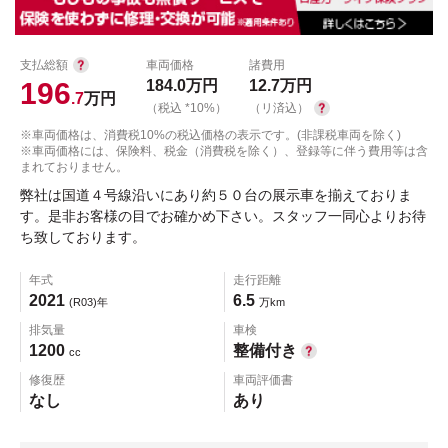
支払総額
車両価格
諸費用
196
184.0
万円
12.7
万円
.7
万円
（税込 *10%）
（リ済込）
※車両価格は、消費税10%の税込価格の表示です。(非課税車両を除く)
※車両価格には、保険料、税金（消費税を除く）、登録等に伴う費用等は含
まれておりません。
弊社は国道４号線沿いにあり約５０台の展示車を揃えておりま
す。是非お客様の目でお確かめ下さい。スタッフ一同心よりお待
ち致しております。
年式
走行距離
2021
6.5
(R03)年
万km
排気量
車検
1200
整備付き
cc
修復歴
車両評価書
なし
あり