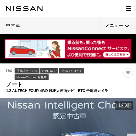
中古車
メニュー
日産
日産認定中古車
e-POWER
プロパイロット
NissanConnect対象車
ノート
1.2 AUTECH FOUR 4WD 純正大画面ナビ ETC 全周囲カメラ
1
/
33