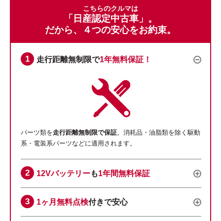
こちらのクルマは
「日産認定中古車」。
だから、４つの安心をお約束。
走行距離無制限で
1年無料保証！
パーツ類を
走行距離無制限で保証
。消耗品・油脂類を除く駆動
系・電装系パーツなどに適用されます。
12Vバッテリー
も
1年間無料保証
1ヶ月無料点検
付きで安心