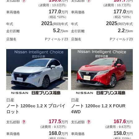
支払総額
支払総額
万円
万円
（諸費用：13.0万円）
（諸費用：10.7万円）
177.0
177.0
車両価格
万円
車両価格
万円
（税込 *10%）
（税込 *10%）
2021
2025
年式
(R03)年式
年式
(R07)年式
5.2
2.2
走行距離
万km
走行距離
万km
店舗名
Pフィールド23
店舗名
Pフィールド23
日産
日産
ノート 1200cc 1.2 X プロパイ
ノート 1200cc 1.2 X FOUR
ロット
4WD
177.5
167.6
支払総額
支払総額
万円
万円
（諸費用：9.5万円）
（諸費用：9.6万円）
168.0
158.0
車両価格
万円
車両価格
万円
（税込 *10%）
（税込 *10%）