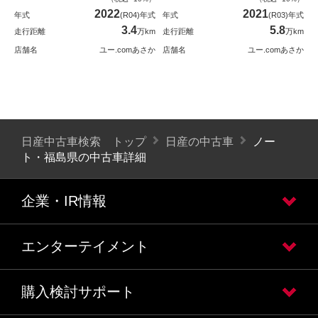
2022
2021
年式
(R04)年式
年式
(R03)年式
3.4
5.8
走行距離
万km
走行距離
万km
店舗名
ユー.comあさか
店舗名
ユー.comあさか
日産中古車検索 トップ
日産の中古車
ノー
ト・福島県の中古車詳細
企業・IR情報
エンターテイメント
購入検討サポート