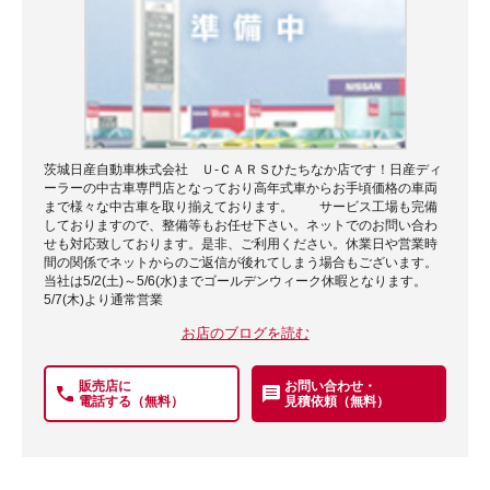
茨城日産自動車株式会社 Ｕ-ＣＡＲＳひたちなか店です！日産ディ
ーラーの中古車専門店となっており高年式車からお手頃価格の車両
まで様々な中古車を取り揃えております。 サービス工場も完備
しておりますので、整備等もお任せ下さい。ネットでのお問い合わ
せも対応致しております。是非、ご利用ください。休業日や営業時
間の関係でネットからのご返信が後れてしまう場合もございます。
当社は5/2(土)～5/6(水)までゴールデンウィーク休暇となります。
5/7(木)より通常営業
お店のブログを読む
販売店に
お問い合わせ・
電話する（無料）
見積依頼（無料）