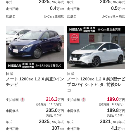
2025
2025
年式
(R07)年式
年式
(R07)年式
0.4
0.5
走行距離
万km
走行距離
万km
店舗名
U-Cars鹿嶋店
店舗名
U-Cars竜ヶ崎店
日産
日産
ノート 1200cc 1.2 X 純正9イン
ノート 1200cc 1.2 X 純9型ナビ
チナビ
プロパイ シ-トヒ-タ- 前後Dレ
コ
216.3
199.0
支払総額
支払総額
万円
万円
（諸費用：11.3万円）
（諸費用：9.2万円）
205.0
189.8
車両価格
万円
車両価格
万円
（税込 *10%）
（税込 *10%）
2025
2021
年式
(R07)年式
年式
(R03)年式
307
4.1
走行距離
km
走行距離
万km