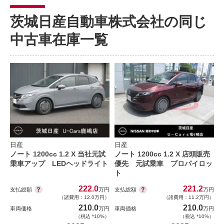
茨城日産自動車株式会社の同じ
中古車在庫一覧
日産
日産
ノート 1200cc 1.2 X 当社元試
ノート 1200cc 1.2 X 店頭販売
乗車アップ LEDヘッドライト
優先 元試乗車 プロパイロッ
ト
222.0
221.2
支払総額
支払総額
万円
万円
（諸費用：12.0万円）
（諸費用：11.2万円）
210.0
210.0
車両価格
万円
車両価格
万円
（税込 *10%）
（税込 *10%）