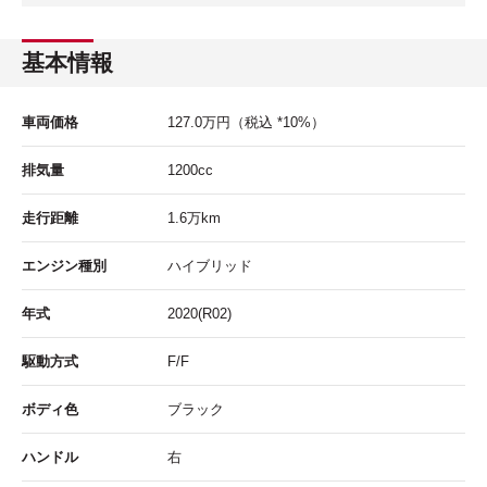
基本情報
車両価格
127.0
万円
（税込 *10%）
排気量
1200cc
走行距離
1.6
万km
エンジン種別
ハイブリッド
年式
2020(R02)
駆動方式
F/F
ボディ色
ブラック
ハンドル
右