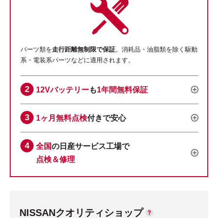
パーツ類を
走行距離無制限で保証
。消耗品・油脂類を除く駆動
系・電装系パーツなどに適用されます。
12Vバッテリー
も
1年間無料保証
1ヶ月無料点検
付きで安心
全国
の日産サービス工場で
点検＆修理
NISSANクオリティショップ