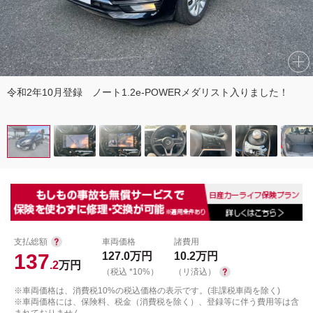
令和2年10月登録 ノート1.2e-POWERメダリスト入りました！
支払総額
車両価格
諸費用
137
127.0
万円
10.2
万円
.2
万円
（税込 *10%）
（リ済込）
※車両価格は、消費税10%の税込価格の表示です。(非課税車両を除く)
※車両価格には、保険料、税金（消費税を除く）、登録等に伴う費用等は含
まれておりません。