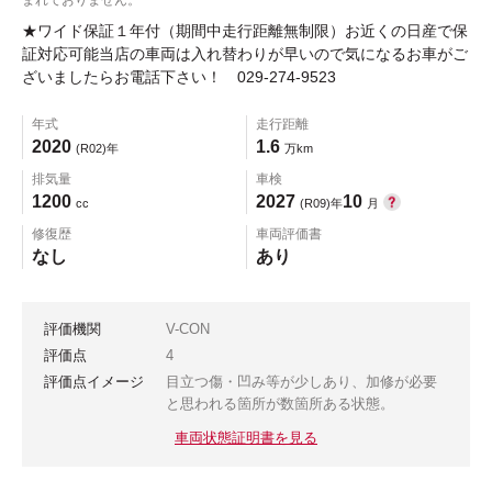
★ワイド保証１年付（期間中走行距離無制限）お近くの日産で保
証対応可能当店の車両は入れ替わりが早いので気になるお車がご
ざいましたらお電話下さい！ 029-274-9523
年式
走行距離
2020
1.6
(R02)年
万km
排気量
車検
1200
2027
10
cc
(R09)年
月
修復歴
車両評価書
なし
あり
評価機関
V-CON
評価点
4
評価点イメージ
目立つ傷・凹み等が少しあり、加修が必要
と思われる箇所が数箇所ある状態。
車両状態証明書を見る