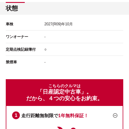
状態
車検
2027
(R09)年
10
月
ワンオーナー
-
定期点検記録簿付
○
禁煙車
-
こちらのクルマは
「日産認定中古車」。
だから、４つの安心をお約束。
走行距離無制限で
1年無料保証！