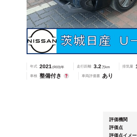
2021
3.2
年式
走行距離
排気量
(R03)年
万km
整備付き
あり
車検
車両評価書
評価機関
評価点
評価点イメー