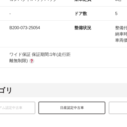
-
ドア数
5
B200-073-25054
整備状況
整備
納車
車両
ワイド保証 保証期間:1年(走行距
離無制限)
ゴリ
アム認定中古車
日産認定中古車