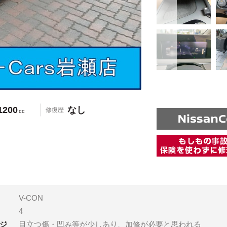
1200
なし
修復歴
cc
V-CON
4
ジ
目立つ傷・凹み等が少しあり、加修が必要と思われる