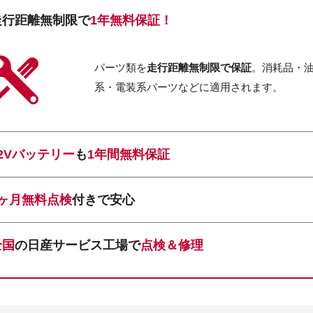
走行距離無制限で
1年無料保証！
パーツ類を
走行距離無制限で保証
。消耗品・
系・電装系パーツなどに適用されます。
12Vバッテリー
も
1年間無料保証
1ヶ月無料点検
付きで安心
全国
の日産サービス工場で
点検＆修理