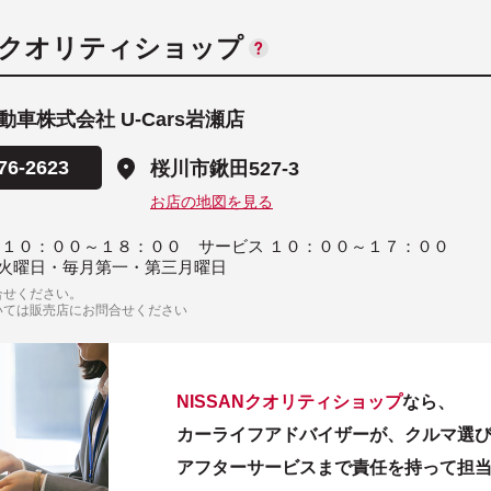
ANクオリティショップ
車株式会社 U-Cars岩瀬店
76-2623
桜川市鍬田527-3
お店の地図を見る
 １０：００～１８：００ サービス １０：００～１７：００
火曜日・毎月第一・第三月曜日
合せください。
いては販売店にお問合せください
NISSANクオリティショップ
なら、
カーライフアドバイザーが、クルマ選
アフターサービスまで責任を持って担