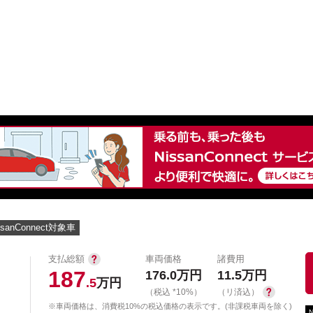
中古車を探す
店舗から探す
日産の中古車とは
認
P
ssanConnect対象車
支払総額
車両価格
諸費用
187
176.0
万円
11.5
万円
.5
万円
（税込 *10%）
（リ済込）
※車両価格は、消費税10%の税込価格の表示です。(非課税車両を除く)