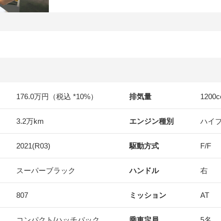
176.0万円（税込 *10%）
排気量
1200
c
3.2万km
エンジン種別
ハイ
2021(R03)
駆動方式
F/F
スーパーブラック
ハンドル
右
807
ミッション
AT
コンパクト/ハッチバック
乗車定員
5名