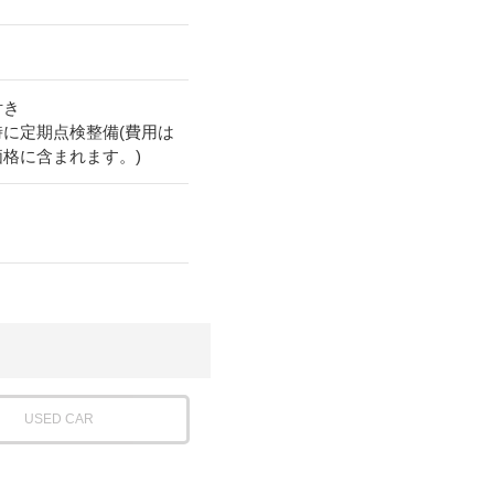
付き
時に定期点検整備(費用は
価格に含まれます。)
USED CAR