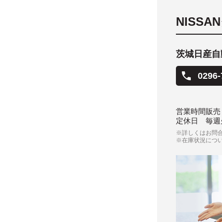
NISS
茨城日産自動
0296-
営業時間
販売
定休日
毎週
※詳しくはお問
※在庫状況につ