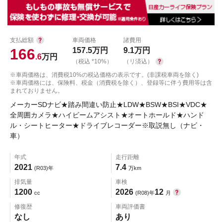
支払総額
車両価格
諸費用
166
157.5
万円
9.1
万円
.6
万円
（税込 *10%）
（リ済込）
※車両価格は、消費税10%の税込価格の表示です。(非課税車両を除く)
※車両価格には、保険料、税金（消費税を除く）、登録等に伴う費用等は含
まれておりません。
メーカーSDナビ★踏み間違い防止★LDW★BSW★BSI★VDC★
全周囲カメラ★ハイビームアシスト★オートホールド★ハンド
ル・シートヒーター★ドライブレコーダー※取説無し（ナビ・
車）
年式
走行距離
2021
7.4
(R03)年
万km
排気量
車検
1200
2026
12
cc
(R08)年
月
修復歴
車両評価書
なし
あり