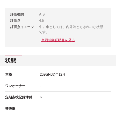
評価機関
AIS
評価点
4.5
評価点イメージ
中古車としては、内外装ともきれいな状態
です。
車両状態証明書を見る
状態
車検
2026
(R08)年
12
月
ワンオーナー
-
定期点検記録簿付
○
禁煙車
-