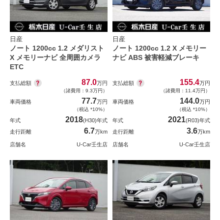
日産
日産
ノート 1200cc 1.2 メダリスト
ノート 1200cc 1.2 X メモリー
X メモリーナビ 全周囲カメラ
ナビ ABS 被害軽減ブレーキ
ETC
87.0
155.4
支払総額
支払総額
万円
万円
（諸費用：9.3万円）
（諸費用：11.4万円）
77.7
144.0
車両価格
万円
車両価格
万円
（税込 *10%）
（税込 *10%）
2018
2021
年式
(H30)年式
年式
(R03)年式
6.7
3.6
走行距離
万km
走行距離
万km
店舗名
U-Car壬生店
店舗名
U-Car壬生店