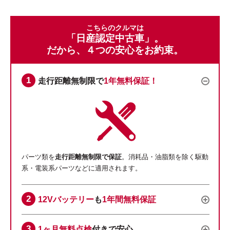
こちらのクルマは
「日産認定中古車」。
だから、４つの安心をお約束。
走行距離無制限で
1年無料保証！
パーツ類を
走行距離無制限で保証
。消耗品・油脂類を除く駆動
系・電装系パーツなどに適用されます。
12Vバッテリー
も
1年間無料保証
1ヶ月無料点検
付きで安心