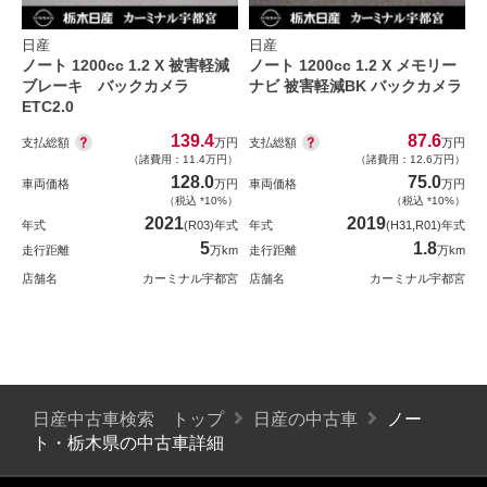
日産
日産
ノート 1200cc 1.2 X 被害軽減
ノート 1200cc 1.2 X メモリー
ブレーキ バックカメラ
ナビ 被害軽減BK バックカメラ
ETC2.0
139.4
87.6
支払総額
支払総額
万円
万円
（諸費用：11.4万円）
（諸費用：12.6万円）
128.0
75.0
車両価格
万円
車両価格
万円
（税込 *10%）
（税込 *10%）
2021
2019
年式
(R03)年式
年式
(H31,R01)年式
5
1.8
走行距離
万km
走行距離
万km
店舗名
カーミナル宇都宮
店舗名
カーミナル宇都宮
日産中古車検索 トップ
日産の中古車
ノー
ト・栃木県の中古車詳細