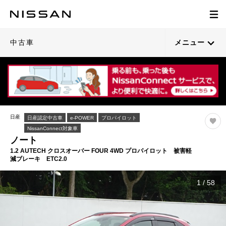
中古車
メニュー
日産
日産認定中古車
e-POWER
プロパイロット
NissanConnect対象車
ノート
1.2 AUTECH クロスオーバー FOUR 4WD プロパイロット 被害軽
減ブレーキ ETC2.0
1
/
58