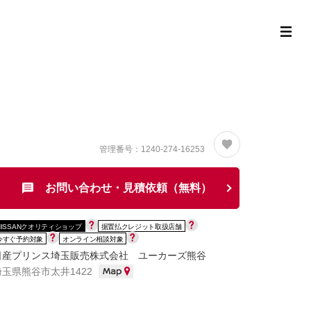
定中古車ラインナップ
購入サポート
お役立ち情報
MOR
管理番号：1240-274-16253
お問い合わせ・見積依頼（無料）
NISSANクオリティショップ
据置払クレジット取扱店舗
今すぐ予約対象
オンライン相談対象
日産プリンス埼玉販売株式会社 ユーカーズ熊谷
埼玉県熊谷市太井1422