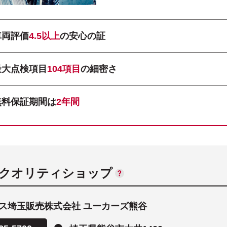
車両評価
4.5以上
の安心の証
最大点検項目
104項目
の細密さ
無料保証期間は
2年間
ANクオリティショップ
ス埼玉販売株式会社 ユーカーズ熊谷