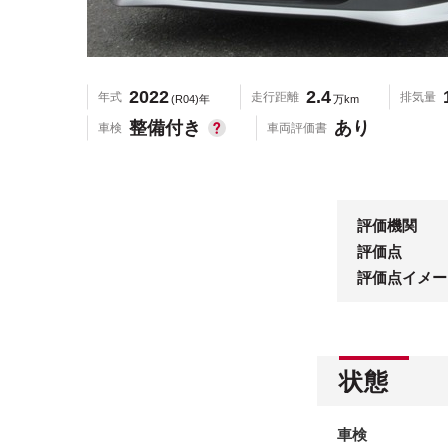
2022
2.4
年式
走行距離
排気量
(R04)年
万km
整備付き
あり
車検
車両評価書
評価機関
評価点
評価点イメー
状態
車検