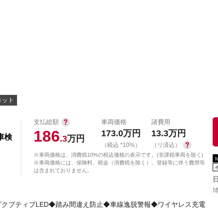
中古車を探す
店舗から探す
日産の中古車とは
認
P
ロット
支払総額
車両価格
諸費用
186
173.0
万円
13.3
万円
車検
.3
万円
（税込 *10%）
（リ済込）
※車両価格は、消費税10%の税込価格の表示です。(非課税車両を除く)
※車両価格には、保険料、税金（消費税を除く）、登録等に伴う費用等
は含まれておりません。
クブティブLED◆踏み間違え防止◆車線逸脱警報◆ワイヤレス充電