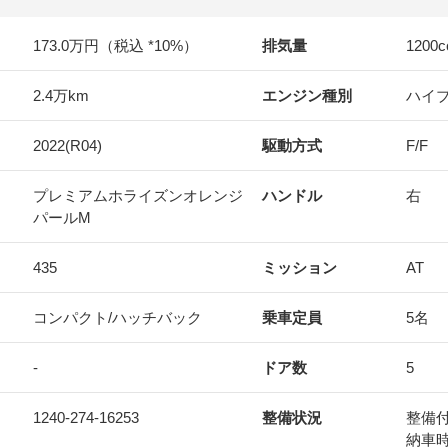
173.0万円（税込 *10%）
排気量
1200
c
2.4万km
エンジン種別
ハイ
2022(R04)
駆動方式
F/F
プレミアムホライズンオレンジ
ハンドル
右
パールM
435
ミッション
AT
コンパクト/ハッチバック
乗車定員
5名
-
ドア数
5
1240-274-16253
整備状況
整備
納車