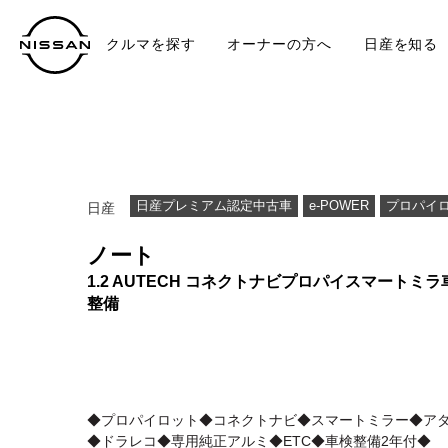
クルマを探す
オーナーの方へ
日産を知る
中古車
TO
日産プレミアム認定中古車
e-POWER
プロパイ
日産
ノート
1.2 AUTECH コネクトナビプロパイスマートミラ
整備
◆プロパイロット◆コネクトナビ◆スマートミラー◆アダ
◆ドラレコ◆専用純正アルミ◆ETC◆車検整備2年付◆