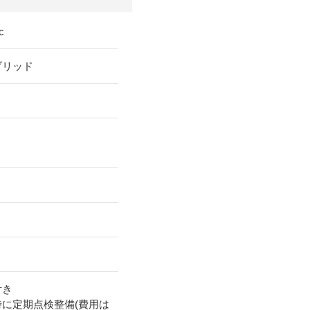
c
ブリッド
付き
時に定期点検整備(費用は