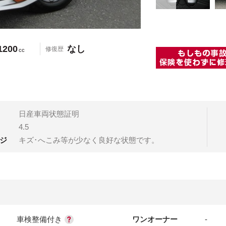
1200
なし
修復歴
cc
日産車両状態証明
4.5
ジ
キズ･へこみ等が少なく良好な状態です。
車検整備付き
ワンオーナー
-