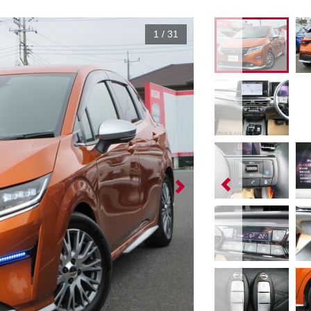
1
/
31