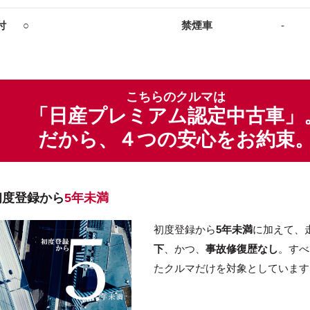
付
○
禁煙車
-
こちらのクルマは
「日産プレミアム認定中古車」
だから、４つの安心をお約束
初度登録から
5年未満
初度登録から
5年未満
に加えて、
下
、かつ、
事故修復歴なし
。すべ
たクルマだけを対象としています