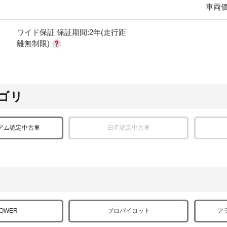
車両
ワイド保証 保証期間:2年(走行距
離無制限)
ゴリ
アム認定中古車
日産認定中古車
POWER
プロパイロット
ア