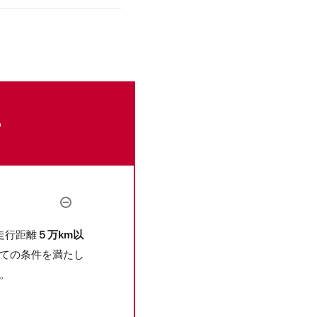
。
。
走行距離
５万km以
ての条件を満たし
。