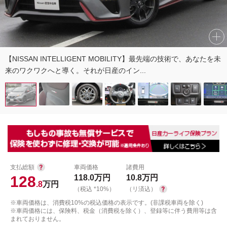
【NISSAN INTELLIGENT MOBILITY】最先端の技術で、あなたを未
来のワクワクへと導く。それが日産のイン...
支払総額
車両価格
諸費用
128
118.0
万円
10.8
万円
.8
万円
（税込 *10%）
（リ済込）
※車両価格は、消費税10%の税込価格の表示です。(非課税車両を除く)
※車両価格には、保険料、税金（消費税を除く）、登録等に伴う費用等は含
まれておりません。