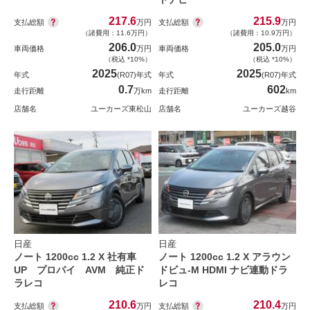
217.6
215.9
支払総額
支払総額
万円
万円
（諸費用：11.6万円）
（諸費用：10.9万円）
206.0
205.0
車両価格
万円
車両価格
万円
（税込 *10%）
（税込 *10%）
2025
2025
年式
(R07)年式
年式
(R07)年式
0.7
602
走行距離
万km
走行距離
km
店舗名
ユーカーズ東松山
店舗名
ユーカーズ越谷
日産
日産
ノート 1200cc 1.2 X 社有車
ノート 1200cc 1.2 X アラウン
UP プロパイ AVM 純正ド
ドビュ-M HDMI ナビ連動ドラ
ラレコ
レコ
210.6
210.4
支払総額
支払総額
万円
万円