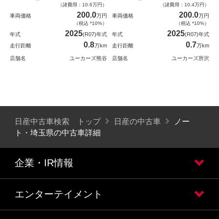
（諸費用：10.6万円）
（諸費用：10.4万円）
200.0
200.0
車両価格
万円
車両価格
万円
（税込 *10%）
（税込 *10%）
2025
2025
年式
(R07)年式
年式
(R07)年式
0.8
0.7
走行距離
万km
走行距離
万km
店舗名
ユーカーズ熊谷
店舗名
ユーカーズ所沢
日産中古車検索 トップ
日産の中古車
ノー
ト・埼玉県の中古車詳細
企業・IR情報
エンターテイメント