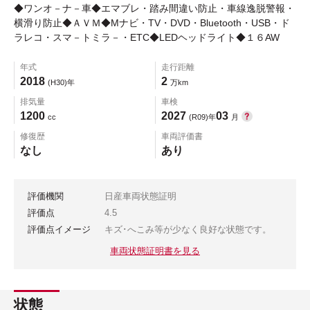
◆ワンオ－ナ－車◆エマブレ・踏み間違い防止・車線逸脱警報・
横滑り防止◆ＡＶＭ◆Mナビ・TV・DVD・Bluetooth・USB・ド
ラレコ・スマ－トミラ－・ETC◆LEDヘッドライト◆１６AW
年式
走行距離
2018
2
(H30)年
万km
排気量
車検
1200
2027
03
cc
(R09)年
月
修復歴
車両評価書
なし
あり
評価機関
日産車両状態証明
評価点
4.5
評価点イメージ
キズ･へこみ等が少なく良好な状態です。
車両状態証明書を見る
状態