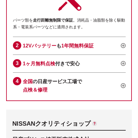
パーツ類を
走行距離無制限で保証
。消耗品・油脂類を除く駆動
系・電装系パーツなどに適用されます。
12Vバッテリー
も
1年間無料保証
1ヶ月無料点検
付きで安心
全国
の日産サービス工場で
点検＆修理
NISSANクオリティショップ