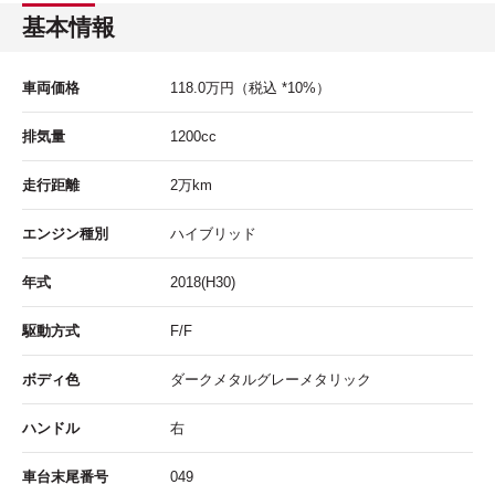
基本情報
車両価格
118.0
万円
（税込 *10%）
排気量
1200cc
走行距離
2
万km
エンジン種別
ハイブリッド
年式
2018(H30)
駆動方式
F/F
ボディ色
ダークメタルグレーメタリック
ハンドル
右
車台末尾番号
049