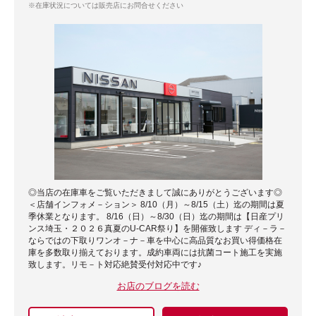
※在庫状況については販売店にお問合せください
◎当店の在庫車をご覧いただきまして誠にありがとうございます◎
＜店舗インフォメ－ション＞ 8/10（月）～8/15（土）迄の期間は夏
季休業となります。 8/16（日）～8/30（日）迄の期間は【日産プリ
ンス埼玉・２０２６真夏のU-CAR祭り】を開催致します ディ－ラ－
ならではの下取りワンオ－ナ－車を中心に高品質なお買い得価格在
庫を多数取り揃えております。成約車両には抗菌コート施工を実施
致します。リモ－ト対応絶賛受付対応中です♪
お店のブログを読む