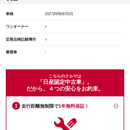
車検
2027
(R09)年
03
月
ワンオーナー
○
定期点検記録簿付
○
禁煙車
-
こちらのクルマは
「日産認定中古車」。
だから、４つの安心をお約束。
走行距離無制限で
1年無料保証！