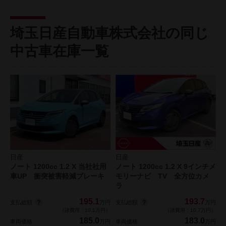
埼玉日産自動車株式会社の同じ
中古車在庫一覧
日産
日産
ノート 1200cc 1.2 X 当社社用
ノート 1200cc 1.2 X 9インチメ
車UP 衝突被害軽減ブレーキ
モリーナビ TV 全方位カメ
ラ
195.1
193.7
支払総額
支払総額
万円
万円
（諸費用：10.1万円）
（諸費用：10.7万円）
185.0
183.0
車両価格
万円
車両価格
万円