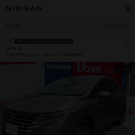
中古車
メニュー
日産
日産プレミアム認定中古車
e-POWER
ノート
1.2 X アラウンドビューモニター フルセグTV
1
/
42