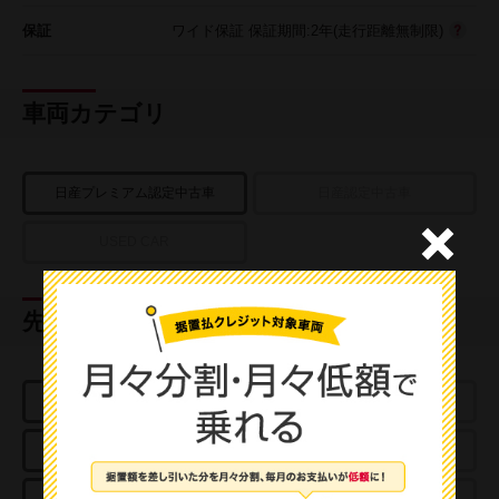
保証
ワイド保証 保証期間:2年(走行距離無制限)
車両カテゴリ
日産プレミアム認定中古車
日産認定中古車
USED CAR
先進技術
e-POWER
プロパイロット
アラウンドビューモニター
パーキングアシスト
スマートルームミラー
クルーズコントロール