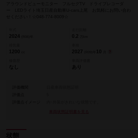
アラウンドビューモニター フルセグTV ドライブレコーダ
ー LEDライト埼玉日産自動車U-cars上尾 お気軽にお問い合わ
せください！☆048-774-8009☆
年式
走行距離
2024
0.2
(R06)年
万km
排気量
車検
1200
2027
10
cc
(R09)年
月
修復歴
車両評価書
なし
あり
評価機関
日産車両状態証明
評価点
5
評価点イメージ
内･外装がきれいな状態です。
車両状態証明書を見る
状態