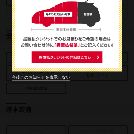
プロパイロットパーキング
e-4ORCE
安全装置
エアバッグ
ABS
踏み間違い衝突
エマージェンシーブレーキ
防止アシスト
今後このお知らせを表示しない
車線逸脱警報
基本装備
エアコン
パワーステアリング