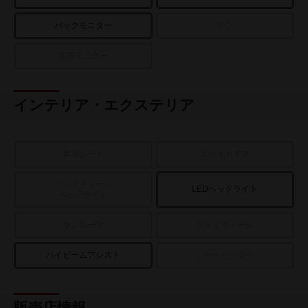
バックモニター
CD
後席モニター
インテリア・エクステリア
本革シート
スライドドア
ディスチャージ
LEDヘッドライト
ヘッドライト
サンルーフ
アルミホイール
ハイビームアシスト
シートヒーター
販売店情報