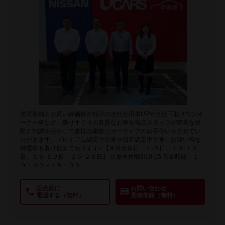
充実装備とお買い得価格が好評の当社社用車UPや当社下取りワンオ
ーナー車など、選りすぐりの良質なお車を当店スタッフが豊富な経
験と知識を活かして皆様の素敵なカーライフのお手伝いをさせてい
ただきます。プレミアム認定中古車や日産認定中古車、お買い得な
特選車も取り揃えております♪ 【８月定休日 ４-５日、１０-１５
日、１８-１９日、２５-２６日】 ※夏季休暇8/10-15 営業時間 １
０：００～１８：００
販売店に
お問い合わせ・
電話する（無料）
見積依頼（無料）