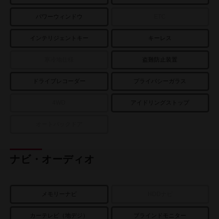
パワーウィンドウ
ETC
インテリジェントキー
キーレス
寒冷地仕様
盗難防止装置
ドライブレコーダー
プライバシーガラス
4WD
アイドリングストップ
オートバックドア
ナビ・オーディオ
メモリーナビ
HDDナビ
カーテレビ（地デジ）
ブラインドモニター