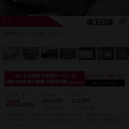
令和6年式ノートX入庫しました！
支払総額
車両価格
諸費用
201
190.0
万円
11.1
万円
.1
万円
（税込 *10%）
（リ済込）
※車両価格は、消費税10%の税込価格の表示です。(非課税車両を除く)
※車両価格には、保険料、税金（消費税を除く）、登録等に伴う費用等は含
まれておりません。