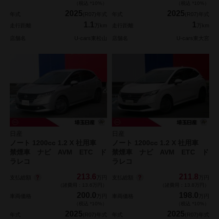
（税込 *10%）
（税込 *10%）
2025
2025
年式
(R07)年式
年式
(R07)年式
1.1
1
走行距離
万km
走行距離
万km
店舗名
U-cars東松山
店舗名
U-cars東大宮
日産
日産
ノート 1200cc 1.2 X 社用車
ノート 1200cc 1.2 X 社用車
禁煙車 ナビ AVM ETC ド
禁煙車 ナビ AVM ETC ド
ラレコ
ラレコ
213.6
211.8
支払総額
支払総額
万円
万円
（諸費用：13.6万円）
（諸費用：13.8万円）
200.0
198.0
車両価格
万円
車両価格
万円
（税込 *10%）
（税込 *10%）
2025
2025
年式
(R07)年式
年式
(R07)年式