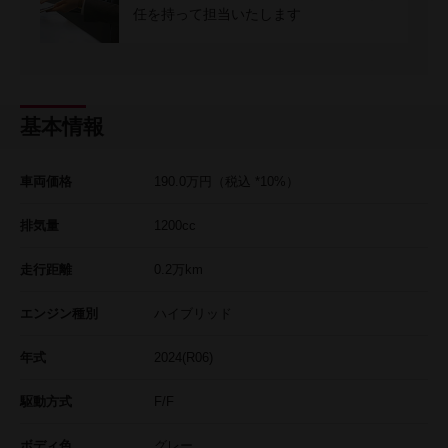
任を持って担当いたします
基本情報
車両価格
190.0
万円
（税込 *10%）
排気量
1200cc
走行距離
0.2
万km
エンジン種別
ハイブリッド
年式
2024(R06)
駆動方式
F/F
ボディ色
グレー