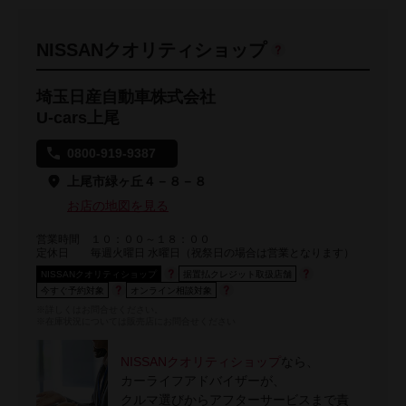
NISSANクオリティショップ
埼玉日産自動車株式会社
U-cars上尾
0800-919-9387
上尾市緑ヶ丘４－８－８
お店の地図を見る
営業時間
１０：００～１８：００
定休日
毎週火曜日 水曜日（祝祭日の場合は営業となります）
NISSANクオリティショップ
据置払クレジット取扱店舗
今すぐ予約対象
オンライン相談対象
※詳しくはお問合せください。
※在庫状況については販売店にお問合せください
NISSANクオリティショップ
なら、
カーライフアドバイザーが、
クルマ選びからアフターサービスまで責