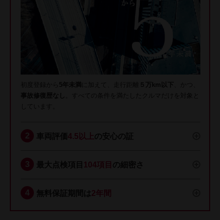
初度登録から
5年未満
に加えて、走行距離
５万km以下
、かつ、
事故修復歴なし
。すべての条件を満たしたクルマだけを対象と
しています。
車両評価
4.5以上
の安心の証
最大点検項目
104項目
の細密さ
無料保証期間は
2年間