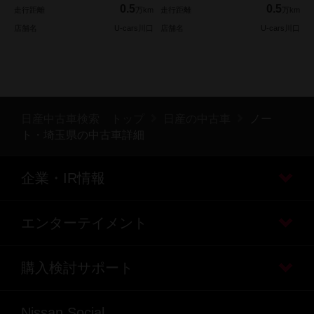
0.5
0.5
走行距離
万km
走行距離
万km
店舗名
U-cars川口
店舗名
U-cars川口
日産中古車検索 トップ
日産の中古車
ノー
ト・埼玉県の中古車詳細
企業・IR情報
エンターテイメント
購入検討サポート
Nissan Social