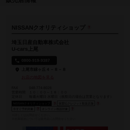
NISSANクオリティショップ
埼玉日産自動車株式会社
U-cars上尾
0800-919-9387
上尾市緑ヶ丘４－８－８
お店の地図を見る
FAX
048-774-8028
営業時間
１０：００～１８：００
定休日
毎週火曜日 水曜日（祝祭日の場合は営業となります）
NISSANクオリティショップ
据置払クレジット取扱店舗
今すぐ予約対象
オンライン相談対象
※詳しくはお問合せください。
※在庫状況については販売店にお問合せください