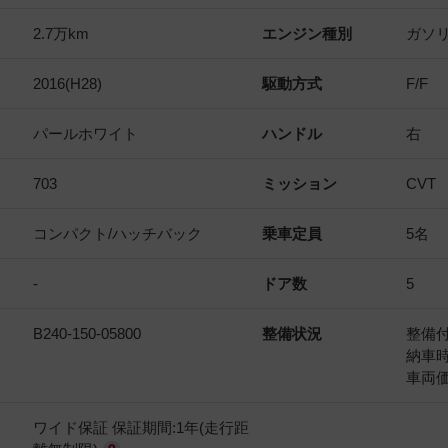
2.7万km
エンジン種別
ガソ
2016(H28)
駆動方式
F/F
パールホワイト
ハンドル
右
703
ミッション
CVT
コンパクト/ハッチバック
乗車定員
5名
-
ドア数
5
B240-150-05800
整備状況
整備
納車
車両
ワイド保証 保証期間:1年(走行距