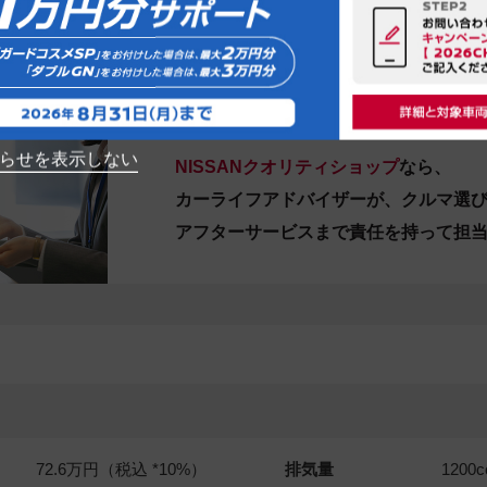
00－18：00
日[ 8/4, 5, 夏季休業8/10~16, 19, 25, 26]
合せください。
いては販売店にお問合せください
らせを表示しない
NISSANクオリティショップ
なら、
カーライフアドバイザーが、クルマ選
アフターサービスまで責任を持って担
72.6万円（税込 *10%）
排気量
1200
c