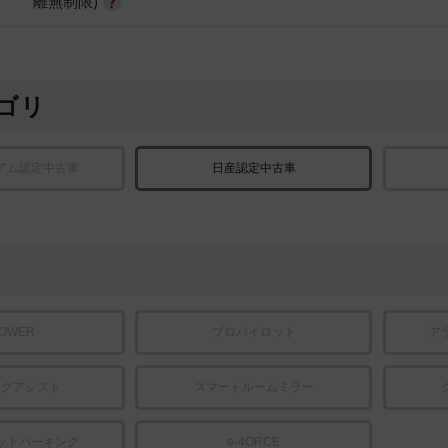
離無制限)
ゴリ
アム認定中古車
日産認定中古車
POWER
プロパイロット
ア
ングアシスト
スマートルームミラー
ットパーキング
e-4ORCE