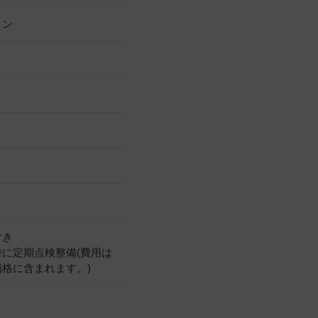
リン
付き
時に定期点検整備(費用は
価格に含まれます。)