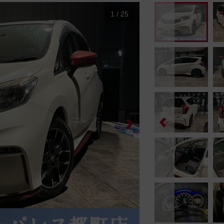
1
/
25