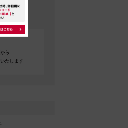
びから
当いたします
c