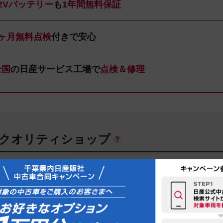
12Vバッテリー
も
1年間無料保証
1ヶ月無料点検
付きで安心
全国
の日産サービス工場で
点検＆修理
ANクオリティショップ
動車株式会社 カーパレス都町店
31-4761
千葉市中央区都町３－３－８
お店の地図を見る