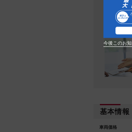
営業時間
10：
定休日
８月休業
※詳しくはお問
※在庫状況につ
今後このお知
基本情報
車両価格