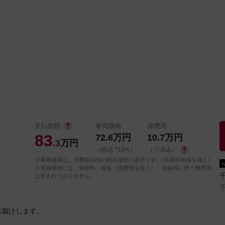
中古車を探す
店舗から探す
日産の中古車とは
認
P
支払総額
車両価格
諸費用
83
72.6
万円
10.7
万円
.3
万円
（税込 *10%）
（リ済込）
※車両価格は、消費税10%の税込価格の表示です。(非課税車両を除く)
※車両価格には、保険料、税金（消費税を除く）、登録等に伴う費用等
は含まれておりません。
お届けします。