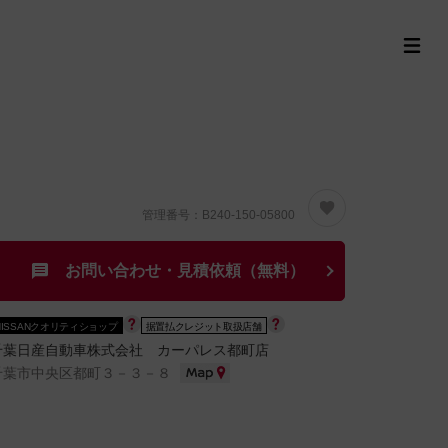
定中古車ラインナップ
購入サポート
お役立ち情報
MOR
管理番号：B240-150-05800
お問い合わせ・見積依頼（無料）
NISSANクオリティショップ
据置払クレジット取扱店舗
千葉日産自動車株式会社 カーパレス都町店
千葉市中央区都町３－３－８