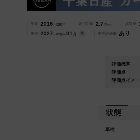
2016
2.7
年式
走行距離
排気量
(H28)年
万km
2027
01
あり
車検
車両評価書
(R09)年
月
評価機関
評価点
評価点イメー
状態
車検